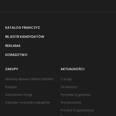
KATALOG FRANCZYZ
REJESTR KANDYDATÓW
REKLAMA
DORADZTWO
ZAKUPY
AKTUALNOŚCI
Własny Biznes FRANCHISING
Z kraju
Książki
Ze świata
Szkolenia i targi
Pytanie tygodnia
Zasady i warunki zakupów
Wydarzenia
Polska Organizacja