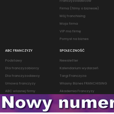
Franczyzodawców
Firma (filmy o biznesie)
Mój franchising
Moja firma
VIP ma firmę
Pomysł na biznes
ABC FRANCZYZY
SPOŁECZNOŚĆ
Podstawy
Newsletter
Dla franczyzobiorcy
Kalendarium wydarzeń
Dla franczyzodawcy
Targi Franczyza
Umowa franczyzy
Własny Biznes FRANCHISING
ABC własnej firmy
Akademia Franczyzy
Słownik franczyzy i biznesu
Marketing
Kontakt