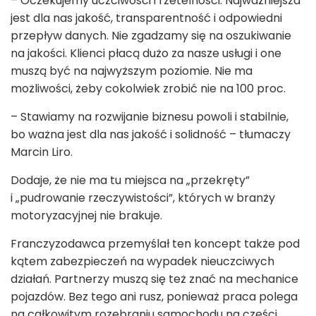
– Oczekujemy uczciwości i rzetelności. Najważniejsza
jest dla nas jakość, transparentność i odpowiedni
przepływ danych. Nie zgadzamy się na oszukiwanie
na jakości. Klienci płacą dużo za nasze usługi i one
muszą być na najwyższym poziomie. Nie ma
możliwości, żeby cokolwiek zrobić nie na 100 proc.
– Stawiamy na rozwijanie biznesu powoli i stabilnie,
bo ważna jest dla nas jakość i solidność – tłumaczy
Marcin Liro.
Dodaje, że nie ma tu miejsca na „przekręty”
i „pudrowanie rzeczywistości”, których w branży
motoryzacyjnej nie brakuje.
Franczyzodawca przemyślał ten koncept także pod
kątem zabezpieczeń na wypadek nieuczciwych
działań. Partnerzy muszą się też znać na mechanice
pojazdów. Bez tego ani rusz, ponieważ praca polega
na całkowitym rozebraniu samochodu na części