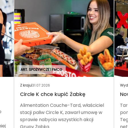
ART. SPOŻYWCZE I FMCG
Z kraju
|
31.07.2026
Wyd
Circle K chce kupić Żabkę
No
Alimentation Couche-Tard, właściciel
Tar
o
stacji paliw Circle K, zawarł umowę w
pom
sprawie nabycia wszystkich akcji
Teg
iej
Grupy Żabka.
net