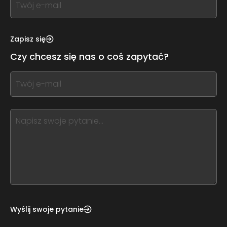
you
see
this,
Zapisz się
leave
Czy chcesz się nas o coś zapytać?
this
form
If
field
you
blank
see
this,
leave
this
form
field
blank
Wyślij swoje pytanie