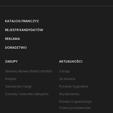
KATALOG FRANCZYZ
REJESTR KANDYDATÓW
REKLAMA
DORADZTWO
ZAKUPY
AKTUALNOŚCI
Własny Biznes FRANCHISING
Z kraju
Książki
Ze świata
Szkolenia i targi
Pytanie tygodnia
Zasady i warunki zakupów
Wydarzenia
Polska Organizacja
Franczyzodawców