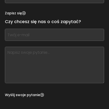
see
this,
Zapisz się
leave
Czy chcesz się nas o coś zapytać?
this
form
If
field
you
blank
see
this,
leave
this
form
field
blank
Wyślij swoje pytanie