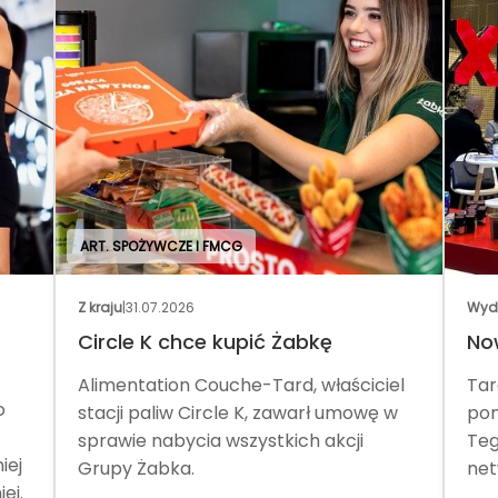
ART. SPOŻYWCZE I FMCG
Z kraju
|
31.07.2026
Wyd
Circle K chce kupić Żabkę
No
Alimentation Couche-Tard, właściciel
Tar
o
stacji paliw Circle K, zawarł umowę w
pom
sprawie nabycia wszystkich akcji
Teg
iej
Grupy Żabka.
net
ej.