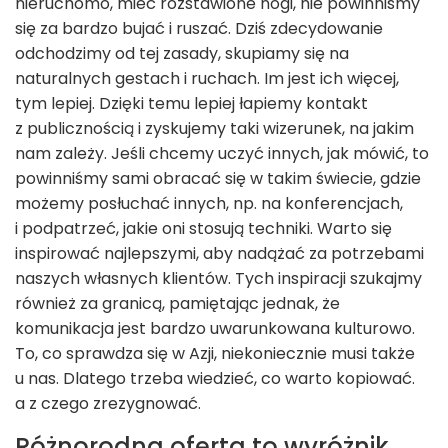
nieruchomo, mieć rozstawione nogi, nie powinniśmy
się za bardzo bujać i ruszać. Dziś zdecydowanie
odchodzimy od tej zasady, skupiamy się na
naturalnych gestach i ruchach. Im jest ich więcej,
tym lepiej. Dzięki temu lepiej łapiemy kontakt
z publicznością i zyskujemy taki wizerunek, na jakim
nam zależy. Jeśli chcemy uczyć innych, jak mówić, to
powinniśmy sami obracać się w takim świecie, gdzie
możemy posłuchać innych, np. na konferencjach,
i podpatrzeć, jakie oni stosują techniki. Warto się
inspirować najlepszymi, aby nadążać za potrzebami
naszych własnych klientów. Tych inspiracji szukajmy
również za granicą, pamiętając jednak, że
komunikacja jest bardzo uwarunkowana kulturowo.
To, co sprawdza się w Azji, niekoniecznie musi także
u nas. Dlatego trzeba wiedzieć, co warto kopiować.
a z czego zrezygnować.
Różnorodna oferta to wyróżnik