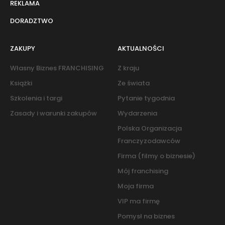
REKLAMA
DORADZTWO
ZAKUPY
AKTUALNOŚCI
Własny Biznes FRANCHISING
Z kraju
Książki
Ze świata
Szkolenia i targi
Pytanie tygodnia
Zasady i warunki zakupów
Wydarzenia
Polska Organizacja
Franczyzodawców
Firma (filmy o biznesie)
Mój franchising
Moja firma
VIP ma firmę
Pomysł na biznes