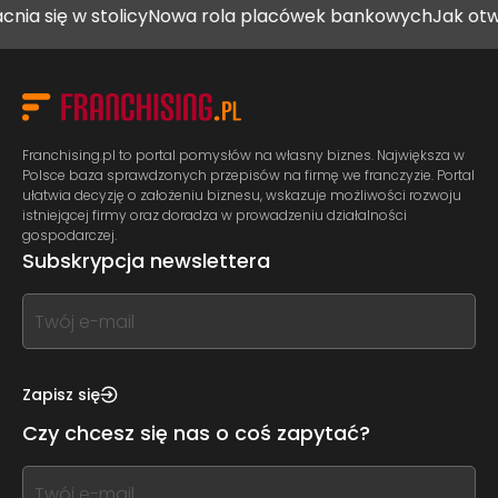
ię w stolicy
Nowa rola placówek bankowych
Jak otworzyć
Franchising.pl to portal pomysłów na własny biznes. Największa w
Polsce baza sprawdzonych przepisów na firmę we franczyzie. Portal
ułatwia decyzję o założeniu biznesu, wskazuje możliwości rozwoju
istniejącej firmy oraz doradza w prowadzeniu działalności
gospodarczej.
Subskrypcja newslettera
If
you
see
this,
Zapisz się
leave
Czy chcesz się nas o coś zapytać?
this
form
If