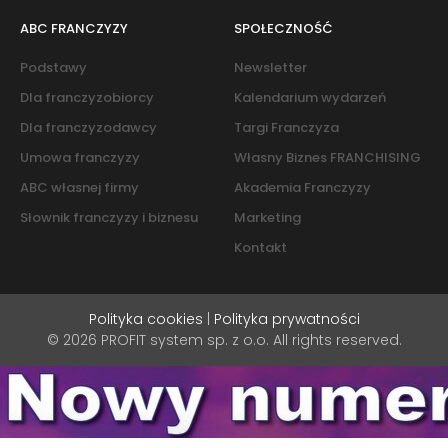
ABC FRANCZYZY
SPOŁECZNOŚĆ
Podstawy
Newsletter
Dla franczyzobiorcy
Kalendarium wydarzeń
Dla franczyzodawcy
Targi Franczyza
Umowa franczyzy
Własny Biznes FRANCHISING
ABC własnej firmy
Akademia Franczyzy
Słownik franczyzy i biznesu
Marketing
Kontakt
Polityka cookies
|
Polityka prywatności
© 2026 PROFIT system sp. z o.o. All rights reserved.