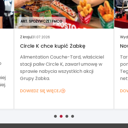
ART. SPOŻYWCZE I FMCG
Z kraju
|
31.07.2026
Wyd
Circle K chce kupić Żabkę
No
Alimentation Couche-Tard, właściciel
Tar
o
stacji paliw Circle K, zawarł umowę w
pom
sprawie nabycia wszystkich akcji
Teg
iej
Grupy Żabka.
net
ej.
DOWIEDZ SIĘ WIĘCEJ
DOW