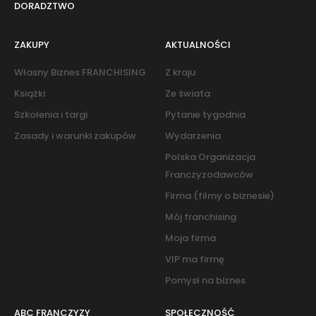
DORADZTWO
ZAKUPY
AKTUALNOŚCI
Własny Biznes FRANCHISING
Z kraju
Książki
Ze świata
Szkolenia i targi
Pytanie tygodnia
Zasady i warunki zakupów
Wydarzenia
Polska Organizacja
Franczyzodawców
Firma (filmy o biznesie)
Mój franchising
Moja firma
VIP ma firmę
Pomysł na biznes
ABC FRANCZYZY
SPOŁECZNOŚĆ