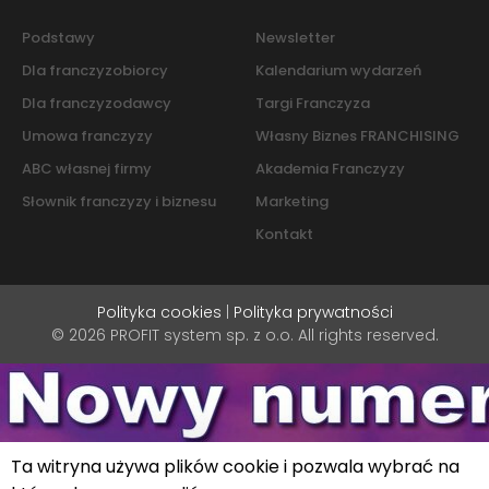
Podstawy
Newsletter
Dla franczyzobiorcy
Kalendarium wydarzeń
Dla franczyzodawcy
Targi Franczyza
Umowa franczyzy
Własny Biznes FRANCHISING
ABC własnej firmy
Akademia Franczyzy
Słownik franczyzy i biznesu
Marketing
Kontakt
Polityka cookies
|
Polityka prywatności
© 2026 PROFIT system sp. z o.o. All rights reserved.
Ta witryna używa plików cookie i pozwala wybrać na