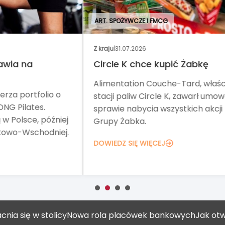
ART. SPOŻYWCZE I FMCG
Z kraju
|
31.07.2026
Wyd
Circle K chce kupić Żabkę
No
Alimentation Couche-Tard, właściciel
Tar
o
stacji paliw Circle K, zawarł umowę w
pom
sprawie nabycia wszystkich akcji
Teg
iej
Grupy Żabka.
net
ej.
DOWIEDZ SIĘ WIĘCEJ
DOW
się w stolicy
Nowa rola placówek bankowych
Jak otworzyć