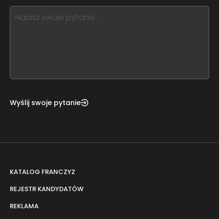
this,
leave
this
form
field
blank
Wyślij swoje pytanie
KATALOG FRANCZYZ
REJESTR KANDYDATÓW
REKLAMA