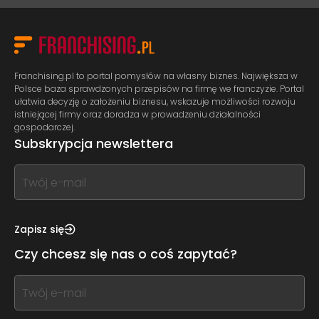
Franchising.pl to portal pomysłów na własny biznes. Największa w
Polsce baza sprawdzonych przepisów na firmę we franczyzie. Portal
ułatwia decyzję o założeniu biznesu, wskazuje możliwości rozwoju
istniejącej firmy oraz doradza w prowadzeniu działalności
gospodarczej.
Subskrypcja newslettera
If
you
see
this,
Zapisz się
leave
Czy chcesz się nas o coś zapytać?
this
form
If
field
you
blank
see