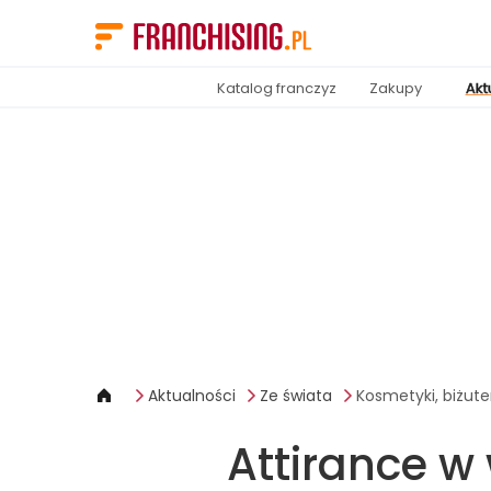
Panel zarządzania plikami cookies
Katalog franczyz
Zakupy
Akt
Aktualności
Ze świata
Kosmetyki, biżute
Attirance w