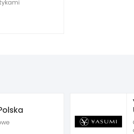
etykami
Polska
owe