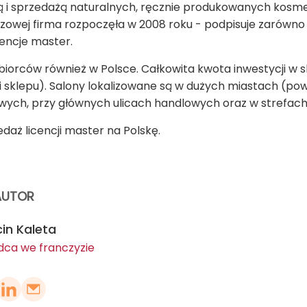
cją i sprzedażą naturalnych, ręcznie produkowanych kos
yzowej firma rozpoczęła w 2008 roku - podpisuje zarów
cencje master.
iorców również w Polsce. Całkowita kwota inwestycji w sk
i sklepu). Salony lokalizowane są w dużych miastach (po
wych, przy głównych ulicach handlowych oraz w strefach
daż licencji master na Polskę.
AUTOR
in Kaleta
dca we franczyzie