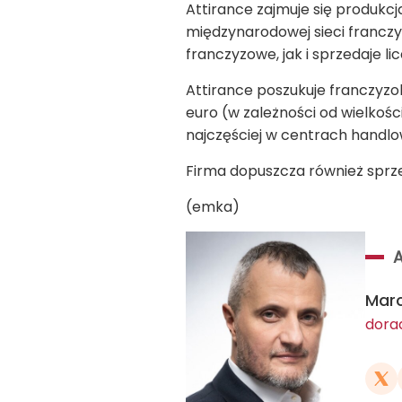
Attirance zajmuje się produk
międzynarodowej sieci francz
franczyzowe, jak i sprzedaje li
Attirance poszukuje franczyzob
euro (w zależności od wielkośc
najczęściej w centrach handlo
Firma dopuszcza również sprze
(emka)
Marc
dora