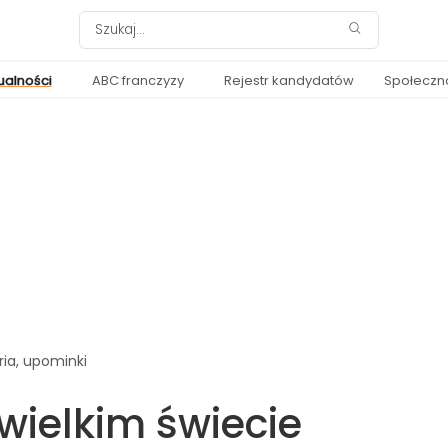
ualności
ABC franczyzy
Rejestr kandydatów
Społeczn
ria, upominki
 wielkim świecie