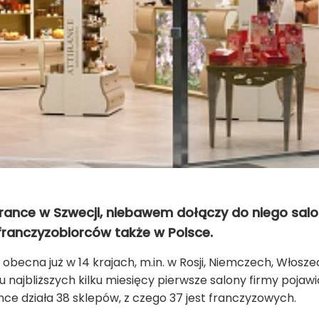
irance w Szwecji, niebawem dołączy do niego salo
franczyzobiorców także w Polsce.
becna już w 14 krajach, m.in. w Rosji, Niemczech, Włoszech
 najbliższych kilku miesięcy pierwsze salony firmy pojawią 
ance działa 38 sklepów, z czego 37 jest franczyzowych.