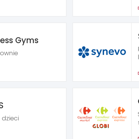
ness Gyms
iłownie
S
 dzieci