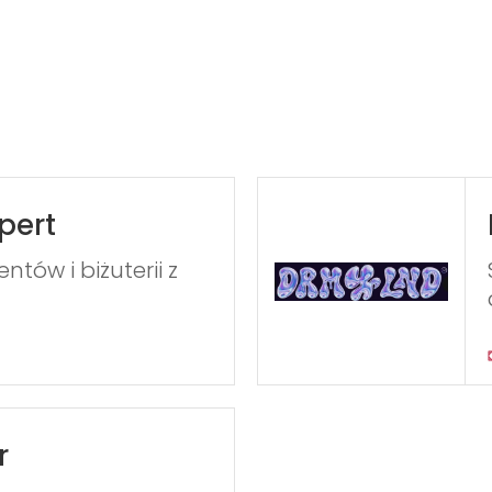
pert
tów i biżuterii z
r