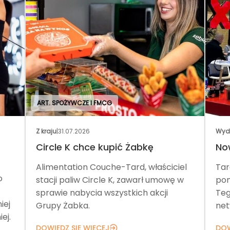
ART. SPOŻYWCZE I FMCG
Z kraju
|
31.07.2026
Wyd
Circle K chce kupić Żabkę
No
Alimentation Couche-Tard, właściciel
Tar
o
stacji paliw Circle K, zawarł umowę w
pom
sprawie nabycia wszystkich akcji
Teg
iej
Grupy Żabka.
net
ej.
DOWIEDZ SIĘ WIĘCEJ
DOW