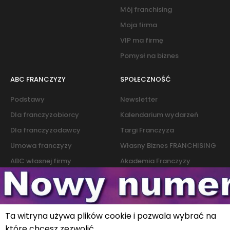
Mój franchising
Moja firma
VIP ma firmę
Pomysł na biznes
ABC FRANCZYZY
SPOŁECZNOŚĆ
Podstawy
Newsletter
Dla franczyzobiorcy
Kalendarium wydarzeń
Dla franczyzodawcy
Targi Franczyza
Umowa franczyzy
Własny Biznes FRANCHISING
ABC własnej firmy
Akademia Franczyzy
Słownik franczyzy i biznesu
Marketing
Kontakt
Ta witryna używa plików cookie i pozwala wybrać na
które chcesz zezwolić
Polityka cookies
|
Polityka prywatności