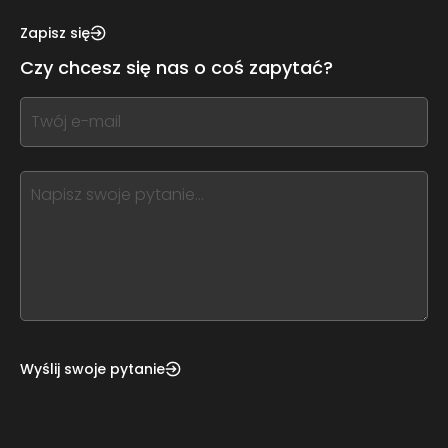
see
this,
Zapisz się
leave
Czy chcesz się nas o coś zapytać?
this
form
If
field
you
blank
see
this,
leave
this
form
field
blank
Wyślij swoje pytanie