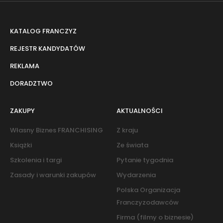
KATALOG FRANCZYZ
REJESTR KANDYDATÓW
REKLAMA
DORADZTWO
ZAKUPY
AKTUALNOŚCI
Własny Biznes FRANCHISING
Z kraju
Książki
Ze świata
Szkolenia i targi
Pytanie tygodnia
Zasady i warunki zakupów
Wydarzenia
Polska Organizacja
Franczyzodawców
Firma (filmy o biznesie)