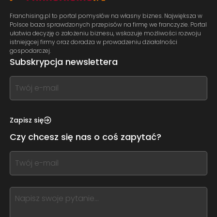
Franchising.pl to portal pomysłów na własny biznes. Największa w
Polsce baza sprawdzonych przepisów na firmę we franczyzie. Portal
ułatwia decyzję o założeniu biznesu, wskazuje możliwości rozwoju
istniejącej firmy oraz doradza w prowadzeniu działalności
gospodarczej.
Subskrypcja newslettera
If
you
see
this,
Zapisz się
leave
Czy chcesz się nas o coś zapytać?
this
form
If
field
you
blank
see
this,
leave