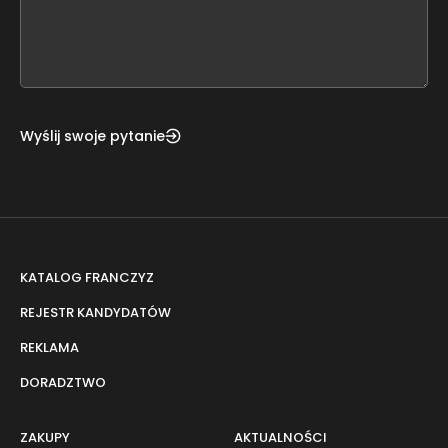
this
form
field
blank
Wyślij swoje pytanie
KATALOG FRANCZYZ
REJESTR KANDYDATÓW
REKLAMA
DORADZTWO
ZAKUPY
AKTUALNOŚCI