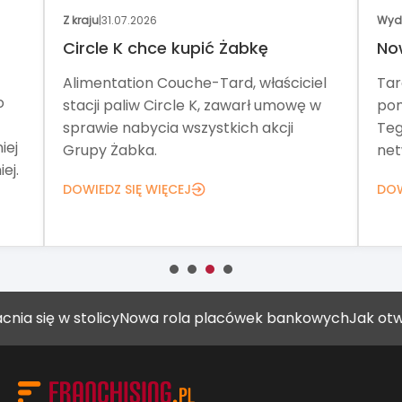
Z kraju
|
31.07.2026
Wyd
Circle K chce kupić Żabkę
No
Alimentation Couche-Tard, właściciel
Tar
o
stacji paliw Circle K, zawarł umowę w
pom
sprawie nabycia wszystkich akcji
Teg
iej
Grupy Żabka.
net
ej.
DOWIEDZ SIĘ WIĘCEJ
DOW
 w stolicy
Nowa rola placówek bankowych
Jak otworzyć g