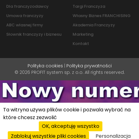
Dla franczyzodawcy
Targi Franczyza
Umowa franczyzy
Własny Biznes FRANCHISING
ABC własnej firmy
Akademia Franczyzy
Słownik franczyzy i biznesu
Marketing
Kontakt
Polityka cookies
|
Polityka prywatności
© 2026 PROFIT system sp. z o.o. All rights reserved.
Ta witryna używa plików cookie i pozwala wybrać na
które chcesz zezwolić
OK, akceptuję wszystko
Zablokuj wszystkie pliki cookies
Personalizacja