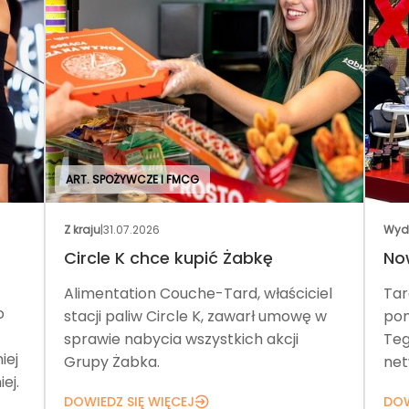
ART. SPOŻYWCZE I FMCG
Z kraju
|
31.07.2026
Wyd
Circle K chce kupić Żabkę
No
Alimentation Couche-Tard, właściciel
Tar
o
stacji paliw Circle K, zawarł umowę w
pom
sprawie nabycia wszystkich akcji
Teg
iej
Grupy Żabka.
net
ej.
DOWIEDZ SIĘ WIĘCEJ
DOW