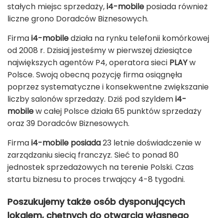
stałych miejsc sprzedaży,
i4-mobile
posiada również
liczne grono Doradców Biznesowych.
Firma
i4-mobile
działa na rynku telefonii komórkowej
od 2008 r. Dzisiaj jesteśmy w pierwszej dziesiątce
największych agentów P4, operatora sieci
PLAY
w
Polsce. Swoją obecną pozycję firma osiągnęła
poprzez systematyczne i konsekwentne zwiększanie
liczby salonów sprzedaży. Dziś pod szyldem
i4-
mobile
w całej Polsce działa 65 punktów sprzedaży
oraz 39 Doradców Biznesowych.
Firma
i4-mobile posiada
23 letnie doświadczenie w
zarządzaniu siecią franczyz. Sieć to ponad 80
jednostek sprzedażowych na terenie Polski. Czas
startu biznesu to proces trwający 4-8 tygodni.
Poszukujemy także osób dysponujących
lokalem, chętnych do otwarcia własnego