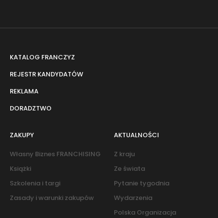
KATALOG FRANCZYZ
REJESTR KANDYDATÓW
REKLAMA
DORADZTWO
ZAKUPY
AKTUALNOŚCI
Własny Biznes FRANCHISING
Z kraju
Książki
Ze świata
Szkolenia i targi
Pytanie tygodnia
Zasady i warunki zakupów
Wydarzenia
Polska Organizacja