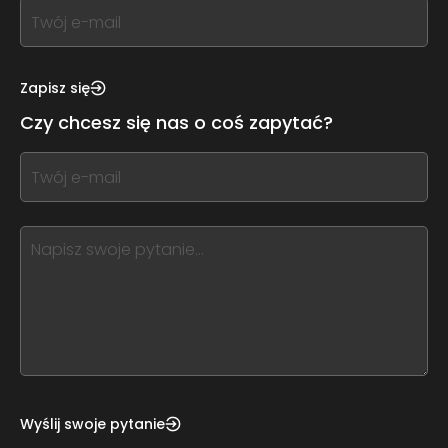
If
you
see
this,
Zapisz się
leave
Czy chcesz się nas o coś zapytać?
this
form
If
field
you
blank
see
this,
leave
this
form
field
blank
Wyślij swoje pytanie