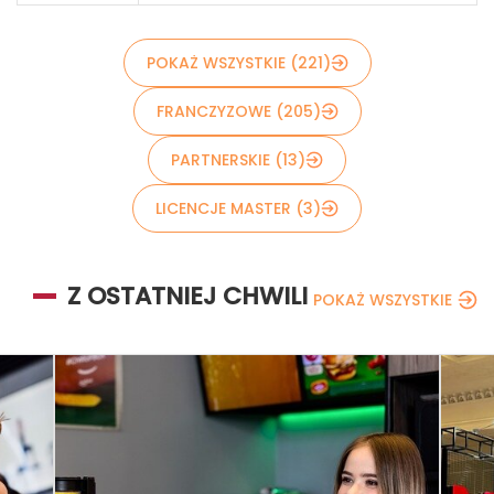
POKAŻ WSZYSTKIE (221)
FRANCZYZOWE (205)
PARTNERSKIE (13)
LICENCJE MASTER (3)
Z OSTATNIEJ CHWILI
POKAŻ WSZYSTKIE