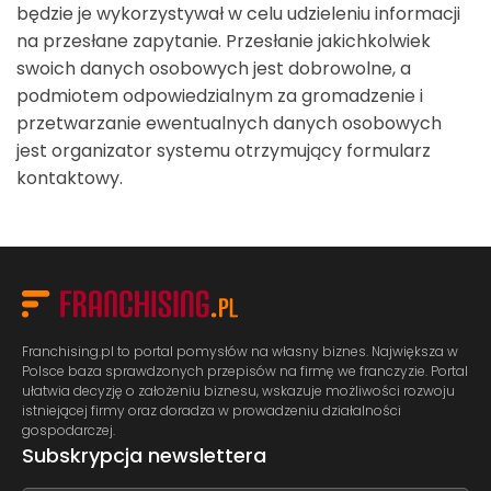
będzie je wykorzystywał w celu udzieleniu informacji
na przesłane zapytanie. Przesłanie jakichkolwiek
swoich danych osobowych jest dobrowolne, a
podmiotem odpowiedzialnym za gromadzenie i
przetwarzanie ewentualnych danych osobowych
jest organizator systemu otrzymujący formularz
kontaktowy.
Franchising.pl to portal pomysłów na własny biznes. Największa w
Polsce baza sprawdzonych przepisów na firmę we franczyzie. Portal
ułatwia decyzję o założeniu biznesu, wskazuje możliwości rozwoju
istniejącej firmy oraz doradza w prowadzeniu działalności
gospodarczej.
Subskrypcja newslettera