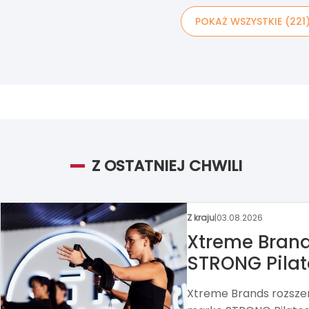
POKAŻ WSZYSTKIE (221
Z OSTATNIEJ CHWILI
Z kraju
|
31.07.2026
Circle K chc
Alimentation Couche-Ta
Circle K, zawarł umow