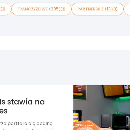
)
FRANCZYZOWE (205)
PARTNERSKIE (13)
e kupić Żabkę
rd, właściciel stacji paliw
ę w sprawie nabycia