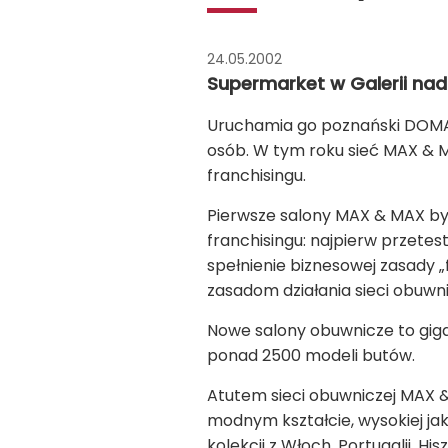
24.05.2002
Supermarket w Galerii nad 
Uruchamia go poznański DOMAR 
osób. W tym roku sieć MAX & M
franchisingu.
Pierwsze salony MAX & MAX były
franchisingu: najpierw przetes
spełnienie biznesowej zasady „
zasadom działania sieci obuwn
Nowe salony obuwnicze to giga
ponad 2500 modeli butów.
Atutem sieci obuwniczej MAX &
modnym kształcie, wysokiej j
kolekcji z Włoch, Portugalii, His