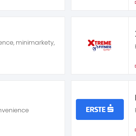
ence, minimarkety,
nvenience