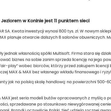
Jeziorem w Koninie jest 11 punktem sieci
SA. Kwota inwestycji wynosi 800 tys. zł. W nowym sklepi
AX planuje otwarcie dalszych 8 salonów obuwniczych. MA
 jednak własnością spółki Multisoft. Firma stara się dzia
tować biznes na sobie zanim sprzeda licencję na jego pow
fair-play” wobec biorców, którzy przed zakupem licencji 
iczej MAX & MAX bez własnego wkładu finansowego i ryzy
nty jak na polską skalę handlową: na powierzchni 500-6
 MAX jest seria modeli butów opracowanych z myślą o pols
akości, sprzedawane po stosunkowo niewygórowanej cenie
zpanii, Brazylii i oczywiście Polski. Sieć udziela rocznej gwar