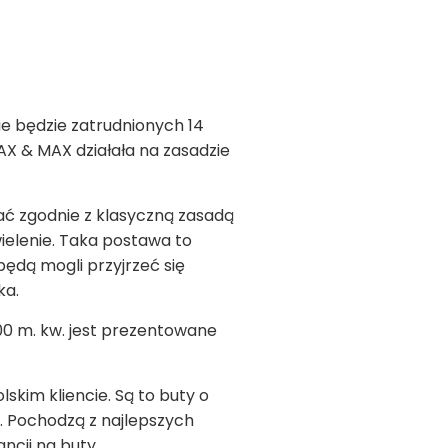
e będzie zatrudnionych 14
X & MAX działała na zasadzie
łać zgodnie z klasyczną zasadą
ielenie. Taka postawa to
będą mogli przyjrzeć się
ka.
00 m. kw. jest prezentowane
kim kliencie. Są to buty o
. Pochodzą z najlepszych
ancji na buty.