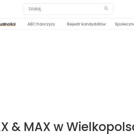
ualności
ABC franczyzy
Rejestr kandydatów
Społeczn
AX & MAX w Wielkopols