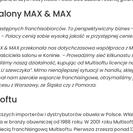
alony MAX & MAX
astępnych franchisobiorców. To perspektywiczny biznes
–
.
– Polacy cenią sobie wysoką jakość w przystępnej cenie
.
MAX & MAX przekonała nas dotychczasowa współpraca z M
aściciela salonu w Koninie.
– Prowadzimy sieć kilkunastu
liśmy naszą działalność, kupując od Multisoftu licencje 
 szewczyka”. Mimo nienajlepszej sytuacji w handlu, sk
ował nam szerokie wsparcie franchisingowe, otrzymaliśm
cesu z Warszawy, ze Śląska czy z Pomorza.
oftu
ększych importerów i dystrybutorów obuwia w Polsce. Właśc
ła w branży obuwniczej od 1988 roku. W 2001 roku Multiso
ecią franchisingową Multisoftu. Pierwsza zrzesza ponad 1