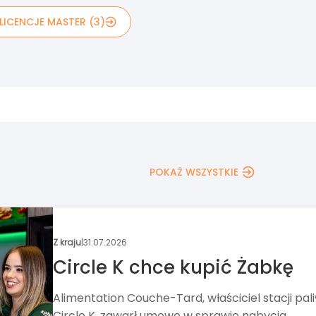
LICENCJE MASTER (3)
POKAŻ WSZYSTKIE
Wydarzenia
|
30.07.2026
Nowa formuła Targów
Franczyza
Targi Franczyza od ponad 20 lat pomagają zna