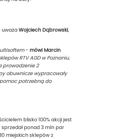
 uważa
Wojciech Dąbrowski
,
ultisoftem
-
mówi Marcin
 sklepów RTV AGD w Poznaniu.
na prowadzenie 2
lepy obuwnicze wypracowały
y pomoc potrzebną do
icielem blisko 100% akcji jest
ft sprzedał ponad 3 mln par
30 miejskich sklepów z