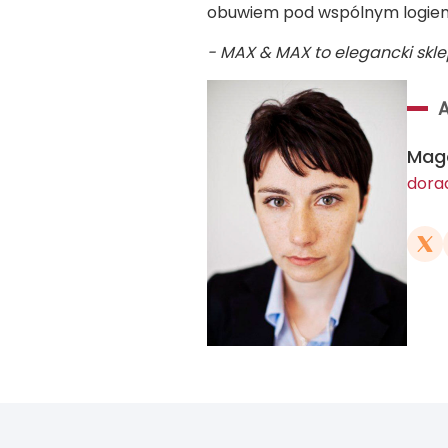
obuwiem pod wspólnym logiem
- MAX & MAX to elegancki sklep
Mag
dora