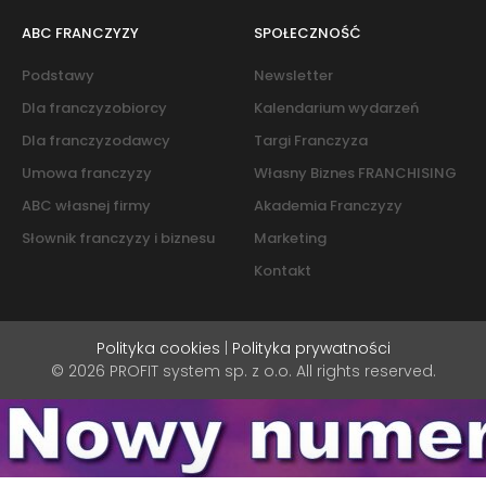
ABC FRANCZYZY
SPOŁECZNOŚĆ
Podstawy
Newsletter
Dla franczyzobiorcy
Kalendarium wydarzeń
Dla franczyzodawcy
Targi Franczyza
Umowa franczyzy
Własny Biznes FRANCHISING
ABC własnej firmy
Akademia Franczyzy
Słownik franczyzy i biznesu
Marketing
Kontakt
Polityka cookies
|
Polityka prywatności
© 2026 PROFIT system sp. z o.o. All rights reserved.