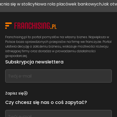
się w stolicy
Nowa rola placówek bankowych
Jak otworzyć
Franchising.pl to portal pomysłów na własny biznes. Największa w
Polsce baza sprawdzonych przepisów na firmę we franczyzie. Portal
ułatwia decyzję o założeniu biznesu, wskazuje możliwości rozwoju
istniejącej firmy oraz doradza w prowadzeniu działalności
gospodarczej.
Subskrypcja newslettera
If
you
see
this,
Zapisz się
leave
Czy chcesz się nas o coś zapytać?
this
form
If