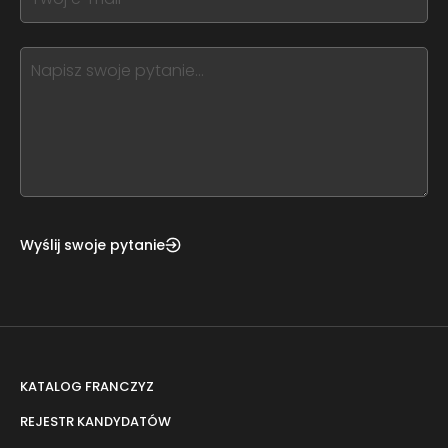
field
you
blank
see
this,
leave
this
form
field
blank
Wyślij swoje pytanie
KATALOG FRANCZYZ
REJESTR KANDYDATÓW