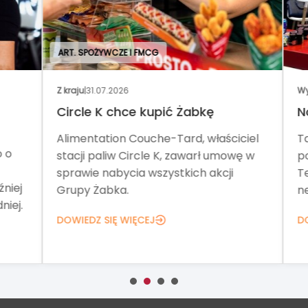
ART. SPOŻYWCZE I FMCG
Z kraju
|
31.07.2026
Wyd
Circle K chce kupić Żabkę
No
Alimentation Couche-Tard, właściciel
Tar
o
stacji paliw Circle K, zawarł umowę w
pom
sprawie nabycia wszystkich akcji
Teg
iej
Grupy Żabka.
net
ej.
DOWIEDZ SIĘ WIĘCEJ
DOW