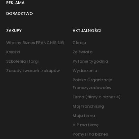
REKLAMA
DORADZTWO
ZAKUPY
AKTUALNOŚCI
Własny Biznes FRANCHISING
Z kraju
Książki
Ze świata
Szkolenia i targi
Pytanie tygodnia
Zasady i warunki zakupów
Wydarzenia
Polska Organizacja
Franczyzodawców
Firma (filmy o biznesie)
Mój franchising
Moja firma
VIP ma firmę
Pomysł na biznes