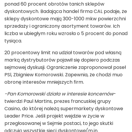
ponad 60 procent obrotów tanich sklepów
dyskontowych. Badająca handel firma CAL podaje, że
sklepy dyskontowe mają 300-1000 mkw powierzchni
sprzedaży i ograniczony asortyment towarów. Ich
liczba w ubiegłym roku wzrosła o 5 procent do ponad
tysiąca.
20 procentowy limit na udział towarów pod własną
marką dystrybutorów pojawił się dopiero podczas
sejmowej dyskusji. Ograniczenie zaproponował poseł
PSl, Zbigniew Komorowski. Zapewnia, że chodzi muo
obronę interesów mniejszych firm.
-Pan Komorowski działa w interesie koncernów
-
twierdzi Paul Martins, prezes francuskiej grupy
Casino, do której należą supermarkety dyskontowe
Leader Price. Jeśli projekt wejdzie w życie w
przegłosowanej w Sejmie postaci, to jego skutki
odczują wszystkie sieci dyskontowe(m.in.