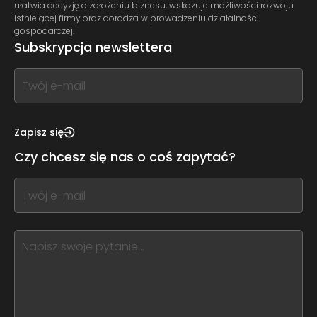
ułatwia decyzję o założeniu biznesu, wskazuje możliwości rozwoju
istniejącej firmy oraz doradza w prowadzeniu działalności
gospodarczej.
Subskrypcja newslettera
If
you
see
this,
Zapisz się
leave
Czy chcesz się nas o coś zapytać?
this
form
If
field
you
blank
see
this,
leave
this
form
field