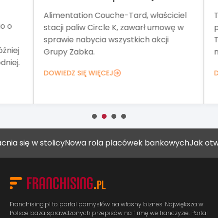
Alimentation Couche-Tard, właściciel
Tar
o
stacji paliw Circle K, zawarł umowę w
pom
sprawie nabycia wszystkich akcji
Teg
iej
Grupy Żabka.
net
ej.
DOWIEDZ SIĘ WIĘCEJ
DOW
ię w stolicy
Nowa rola placówek bankowych
Jak otworzyć
Franchising.pl to portal pomysłów na własny biznes. Największa w
Polsce baza sprawdzonych przepisów na firmę we franczyzie. Portal