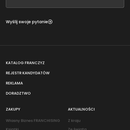
blank
Wyślij swoje pytanie
KATALOG FRANCZYZ
REJESTR KANDYDATÓW
REKLAMA
DORADZTWO
ZAKUPY
AKTUALNOŚCI
Własny Biznes FRANCHISING
Z kraju
Książki
Ze świata