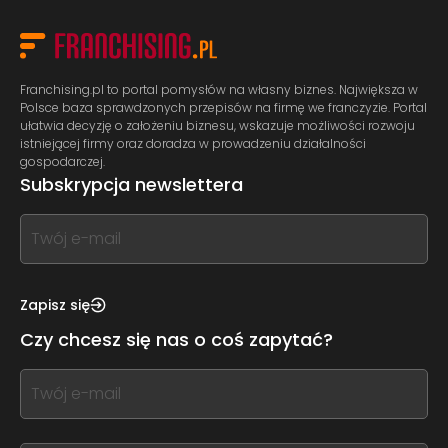
Franchising.pl to portal pomysłów na własny biznes. Największa w
Polsce baza sprawdzonych przepisów na firmę we franczyzie. Portal
ułatwia decyzję o założeniu biznesu, wskazuje możliwości rozwoju
istniejącej firmy oraz doradza w prowadzeniu działalności
gospodarczej.
Subskrypcja newslettera
If
you
see
this,
Zapisz się
leave
Czy chcesz się nas o coś zapytać?
this
form
If
field
you
blank
see