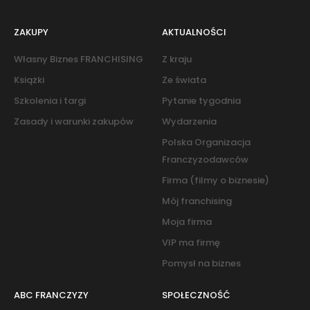
ZAKUPY
AKTUALNOŚCI
Własny Biznes FRANCHISING
Z kraju
Książki
Ze świata
Szkolenia i targi
Pytanie tygodnia
Zasady i warunki zakupów
Wydarzenia
Polska Organizacja
Franczyzodawców
Firma (filmy o biznesie)
Mój franchising
Moja firma
VIP ma firmę
Pomysł na biznes
ABC FRANCZYZY
SPOŁECZNOŚĆ