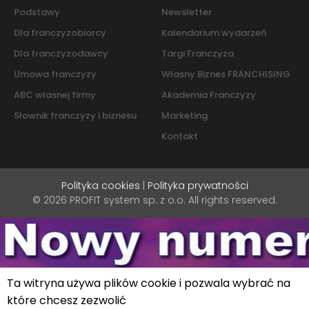
Podstawy
Newsletter
Dla franczyzobiorcy
Kalendarium wydarzeń
Dla franczyzodawcy
Targi Franczyza
Umowa franczyzy
Własny Biznes FRANCHISING
ABC własnej firmy
Akademia Franczyzy
Słownik franczyzy i biznesu
Marketing
Kontakt
Polityka cookies
|
Polityka prywatności
© 2026 PROFIT system sp. z o.o. All rights reserved.
Ta witryna używa plików cookie i pozwala wybrać na
które chcesz zezwolić