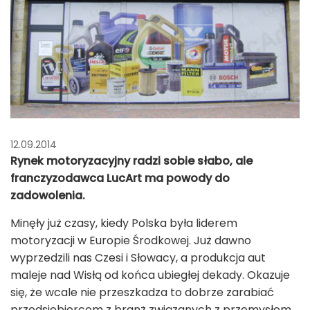
12.09.2014
Rynek motoryzacyjny radzi sobie słabo, ale
franczyzodawca LucArt ma powody do
zadowolenia.
Minęły już czasy, kiedy Polska była liderem
motoryzacji w Europie Środkowej. Już dawno
wyprzedzili nas Czesi i Słowacy, a produkcja aut
maleje nad Wisłą od końca ubiegłej dekady. Okazuje
się, że wcale nie przeszkadza to dobrze zarabiać
przedsiębiorcom z branż związanych z przemysłem