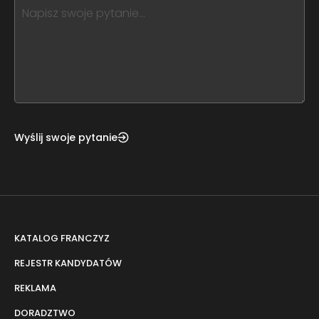
this,
leave
this
form
field
blank
Wyślij swoje pytanie
KATALOG FRANCZYZ
REJESTR KANDYDATÓW
REKLAMA
DORADZTWO