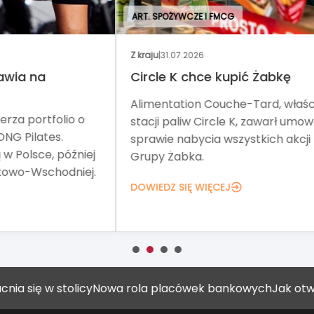
ART. SPOŻYWCZE I FMCG
Z kraju
|
31.07.2026
Wyd
Circle K chce kupić Żabkę
No
Alimentation Couche-Tard, właściciel
Tar
o
stacji paliw Circle K, zawarł umowę w
pom
sprawie nabycia wszystkich akcji
Teg
iej
Grupy Żabka.
net
ej.
DOWIEDZ SIĘ WIĘCEJ
DOW
ę w stolicy
Nowa rola placówek bankowych
Jak otworzyć 