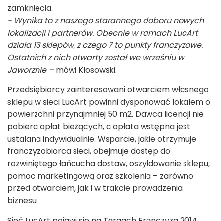
zamknięcia.
- Wynika to z naszego starannego doboru nowych
lokalizacji i partnerów. Obecnie w ramach LucArt
działa 13 sklepów, z czego 7 to punkty franczyzowe.
Ostatnich z nich otwarty został we wrześniu w
Jaworznie –
mówi Kłosowski.
Przedsiębiorcy zainteresowani otwarciem własnego
sklepu w sieci LucArt powinni dysponować lokalem o
powierzchni przynajmniej 50 m
2
. Dawca licencji nie
pobiera opłat bieżących, a opłata wstępna jest
ustalana indywidualnie. Wsparcie, jakie otrzymuje
franczyzobiorca sieci, obejmuje dostęp do
rozwiniętego łańcucha dostaw, oszyldowanie sklepu,
pomoc marketingową oraz szkolenia – zarówno
przed otwarciem, jak i w trakcie prowadzenia
biznesu.
Sieć LucArt pojawi się na Targach Franczyza 2014,