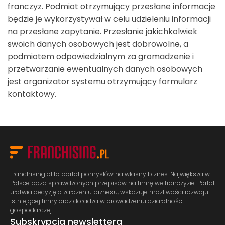
franczyz. Podmiot otrzymujący przesłane informacje
będzie je wykorzystywał w celu udzieleniu informacji
na przesłane zapytanie. Przesłanie jakichkolwiek
swoich danych osobowych jest dobrowolne, a
podmiotem odpowiedzialnym za gromadzenie i
przetwarzanie ewentualnych danych osobowych
jest organizator systemu otrzymujący formularz
kontaktowy.
Franchising.pl to portal pomysłów na własny biznes. Największa w
Polsce baza sprawdzonych przepisów na firmę we franczyzie. Portal
ułatwia decyzję o założeniu biznesu, wskazuje możliwości rozwoju
istniejącej firmy oraz doradza w prowadzeniu działalności
gospodarczej.
Subskrypcja newslettera