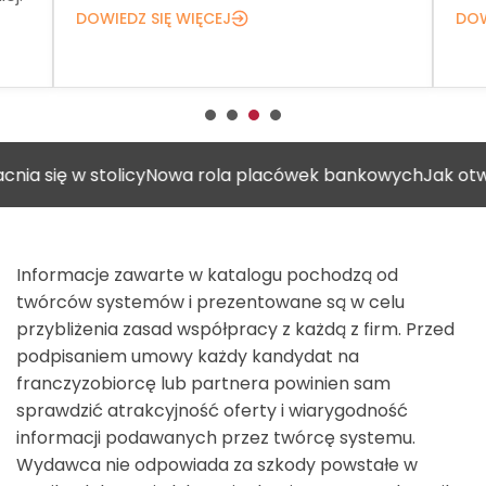
DOWIEDZ SIĘ WIĘCEJ
DOW
 w stolicy
Nowa rola placówek bankowych
Jak otworzyć g
Informacje zawarte w katalogu pochodzą od
twórców systemów i prezentowane są w celu
przybliżenia zasad współpracy z każdą z firm. Przed
podpisaniem umowy każdy kandydat na
franczyzobiorcę lub partnera powinien sam
sprawdzić atrakcyjność oferty i wiarygodność
informacji podawanych przez twórcę systemu.
Wydawca nie odpowiada za szkody powstałe w