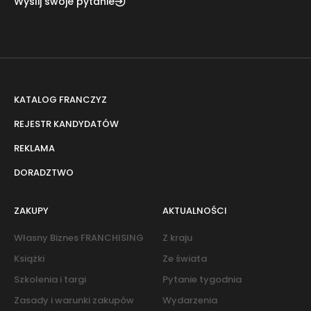
Wyślij swoje pytanie
KATALOG FRANCZYZ
REJESTR KANDYDATÓW
REKLAMA
DORADZTWO
ZAKUPY
AKTUALNOŚCI
Własny Biznes FRANCHISING
Z kraju
Książki
Ze świata
Szkolenia i targi
Pytanie tygodnia
Zasady i warunki zakupów
Wydarzenia