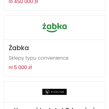
field
450 000 zł
blank
Żabka
Sklepy typu convenience
5 000 zł
WYŚLIJ