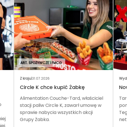
ART. SPOŻYWCZE I FMCG
Z kraju
|
31.07.2026
Wyd
Circle K chce kupić Żabkę
No
Alimentation Couche-Tard, właściciel
Tar
o
stacji paliw Circle K, zawarł umowę w
pom
sprawie nabycia wszystkich akcji
Teg
iej
Grupy Żabka.
net
ej.