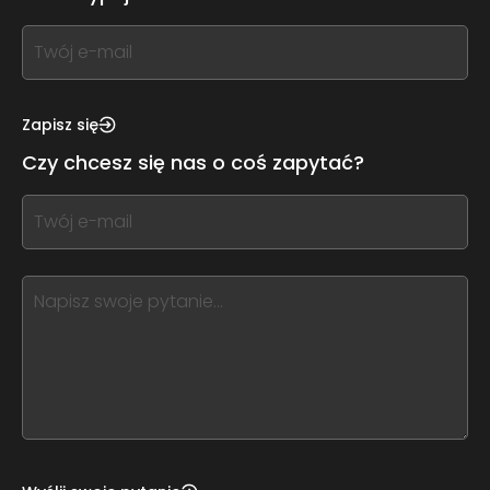
If
you
see
this,
Zapisz się
leave
Czy chcesz się nas o coś zapytać?
this
form
If
field
you
blank
see
this,
leave
this
form
field
blank