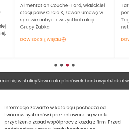
Alimentation Couche-Tard, właściciel
Tar
o
stacji paliw Circle K, zawarł umowę w
pom
sprawie nabycia wszystkich akcji
Teg
iej
Grupy Żabka.
net
ej.
DOWIEDZ SIĘ WIĘCEJ
DOW
w stolicy
Nowa rola placówek bankowych
Jak otworzyć ga
Informacje zawarte w katalogu pochodzą od
twórców systemów i prezentowane są w celu
przybliżenia zasad współpracy z każdą z firm. Przed