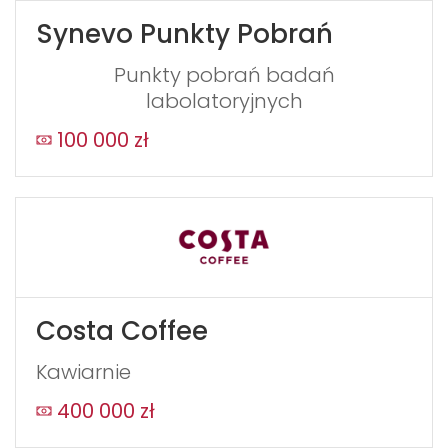
this,
Synevo Punkty Pobrań
leave
this
Punkty pobrań badań
form
labolatoryjnych
field
100 000 zł
blank
Costa Coffee
Kawiarnie
400 000 zł
WYŚLIJ