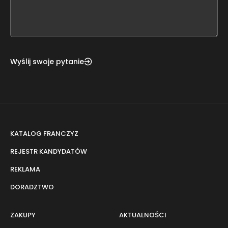
form
field
blank
Wyślij swoje pytanie
KATALOG FRANCZYZ
REJESTR KANDYDATÓW
REKLAMA
DORADZTWO
ZAKUPY
AKTUALNOŚCI