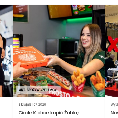
ART. SPOŻYWCZE I FMCG
Z kraju
|
31.07.2026
Wyd
Circle K chce kupić Żabkę
No