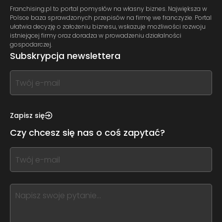
Franchising.pl to portal pomysłów na własny biznes. Największa w
Polsce baza sprawdzonych przepisów na firmę we franczyzie. Portal
ułatwia decyzję o założeniu biznesu, wskazuje możliwości rozwoju
istniejącej firmy oraz doradza w prowadzeniu działalności
gospodarczej.
Subskrypcja newslettera
If
you
see
this,
Zapisz się
leave
Czy chcesz się nas o coś zapytać?
this
form
If
field
you
blank
see
this,
leave
this