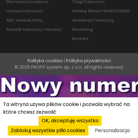
Dla franczyzodawcy
Targi Franczyza
Umowa franczyzy
Własny Biznes FRANCHISING
ABC własnej firmy
Akademia Franczyzy
Słownik franczyzy i biznesu
Marketing
Kontakt
Polityka cookies
|
Polityka prywatności
© 2026 PROFIT system sp. z o.o. All rights reserved.
Ta witryna używa plików cookie i pozwala wybrać na
które chcesz zezwolić
OK, akceptuję wszystko
Zablokuj wszystkie pliki cookies
Personalizacja