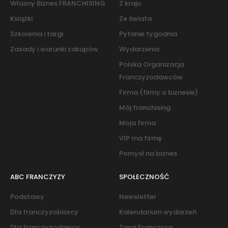
Własny Biznes FRANCHISING
Z kraju
Książki
Ze świata
Szkolenia i targi
Pytanie tygodnia
Zasady i warunki zakupów
Wydarzenia
Polska Organizacja
Franczyzodawców
Firma (filmy o biznesie)
Mój franchising
Moja firma
VIP ma firmę
Pomysł na biznes
ABC FRANCZYZY
SPOŁECZNOŚĆ
Podstawy
Newsletter
Dla franczyzobiorcy
Kalendarium wydarzeń
Dla franczyzodawcy
Targi Franczyza