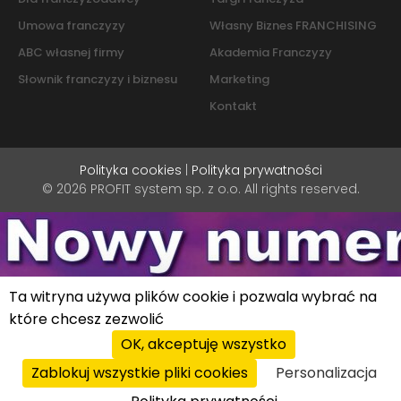
Umowa franczyzy
Własny Biznes FRANCHISING
ABC własnej firmy
Akademia Franczyzy
Słownik franczyzy i biznesu
Marketing
Kontakt
Polityka cookies
|
Polityka prywatności
© 2026 PROFIT system sp. z o.o. All rights reserved.
Ta witryna używa plików cookie i pozwala wybrać na
które chcesz zezwolić
OK, akceptuję wszystko
Zablokuj wszystkie pliki cookies
Personalizacja