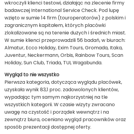
wkroczyli klienci testowi, działając na zlecenie firmy
badawczej International Service Check. Pod lupę
wzięto w sumie 14 firm (touroperatorów) z polskim i
zagranicznym kapitałem, których placówki
zlokalizowane są na terenie dużych i średnich miast.
W sumie klienci przeprowadzili 56 badań, w biurach:
Almatur, Ecco Holiday, Exim Tours, Gromada, Itaka,
Juventur, Neckermann, Orbis, Rainbow Tours, Scan
Holiday, Sun Club, Triada, TUI, Wagabunda.
Wygląd to nie wszystko
Pierwsza kategoria, dotycząca wyglądu placówek,
uzyskała wynik 83,1 proc. zadowolonych klientów,
wypadając tym samym najkorzystniej na tle
wszystkich kategorii. W czasie wizyty zwracano
uwagę na czystość i porządek wewnątrz i na
zewnątrz biura, oceniano wygląd pracowników oraz
sposób prezentacji dostępnej oferty.