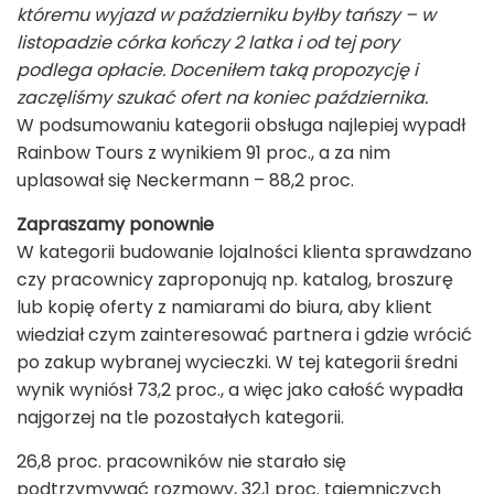
któremu wyjazd w październiku byłby tańszy – w
listopadzie córka kończy 2 latka i od tej pory
podlega opłacie. Doceniłem taką propozycję i
zaczęliśmy szukać ofert na koniec października.
W podsumowaniu kategorii obsługa najlepiej wypadł
Rainbow Tours z wynikiem 91 proc., a za nim
uplasował się Neckermann – 88,2 proc.
Zapraszamy ponownie
W kategorii budowanie lojalności klienta sprawdzano
czy pracownicy zaproponują np. katalog, broszurę
lub kopię oferty z namiarami do biura, aby klient
wiedział czym zainteresować partnera i gdzie wrócić
po zakup wybranej wycieczki. W tej kategorii średni
wynik wyniósł 73,2 proc., a więc jako całość wypadła
najgorzej na tle pozostałych kategorii.
26,8 proc. pracowników nie starało się
podtrzymywać rozmowy, 32,1 proc. tajemniczych