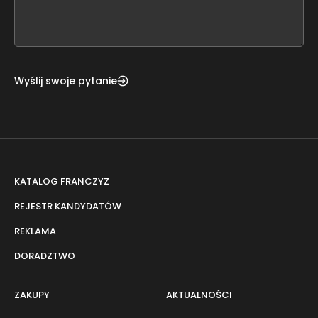
form
field
blank
Wyślij swoje pytanie
KATALOG FRANCZYZ
REJESTR KANDYDATÓW
REKLAMA
DORADZTWO
ZAKUPY
AKTUALNOŚCI