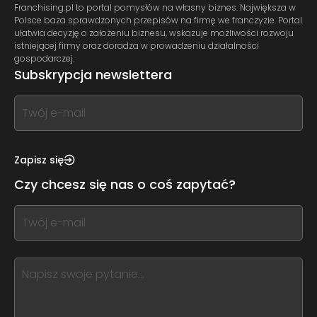
Franchising.pl to portal pomysłów na własny biznes. Największa w
Polsce baza sprawdzonych przepisów na firmę we franczyzie. Portal
ułatwia decyzję o założeniu biznesu, wskazuje możliwości rozwoju
istniejącej firmy oraz doradza w prowadzeniu działalności
gospodarczej.
Subskrypcja newslettera
If
you
see
this,
Zapisz się
leave
Czy chcesz się nas o coś zapytać?
this
form
If
field
you
blank
see
this,
leave
this