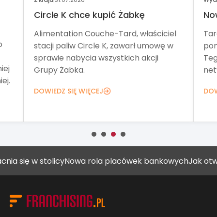
Circle K chce kupić Żabkę
No
Alimentation Couche-Tard, właściciel
Tar
o
stacji paliw Circle K, zawarł umowę w
pom
sprawie nabycia wszystkich akcji
Teg
iej
Grupy Żabka.
net
ej.
DOWIEDZ SIĘ WIĘCEJ
DOW
w stolicy
Nowa rola placówek bankowych
Jak otworzyć ga