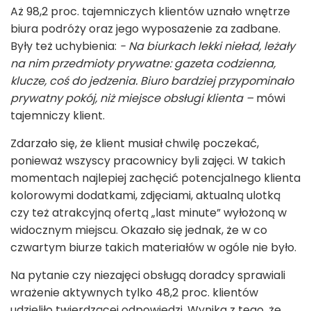
Aż 98,2 proc. tajemniczych klientów uznało wnętrze
biura podróży oraz jego wyposażenie za zadbane.
Były też uchybienia:
- Na biurkach lekki nieład, leżały
na nim przedmioty prywatne: gazeta codzienna,
klucze, coś do jedzenia. Biuro bardziej przypominało
prywatny pokój, niż miejsce obsługi klienta –
mówi
tajemniczy klient.
Zdarzało się, że klient musiał chwilę poczekać,
ponieważ wszyscy pracownicy byli zajęci. W takich
momentach najlepiej zachęcić potencjalnego klienta
kolorowymi dodatkami, zdjęciami, aktualną ulotką
czy też atrakcyjną ofertą „last minute” wyłożoną w
widocznym miejscu. Okazało się jednak, że w co
czwartym biurze takich materiałów w ogóle nie było.
Na pytanie czy niezajęci obsługą doradcy sprawiali
wrażenie aktywnych tylko 48,2 proc. klientów
udzieliło twierdzącej odpowiedzi. Wynika z tego, że