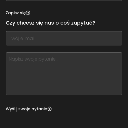
see
this,
Zapisz się
leave
Czy chcesz się nas o coś zapytać?
this
form
If
field
you
blank
see
this,
leave
this
form
field
blank
Wyślij swoje pytanie