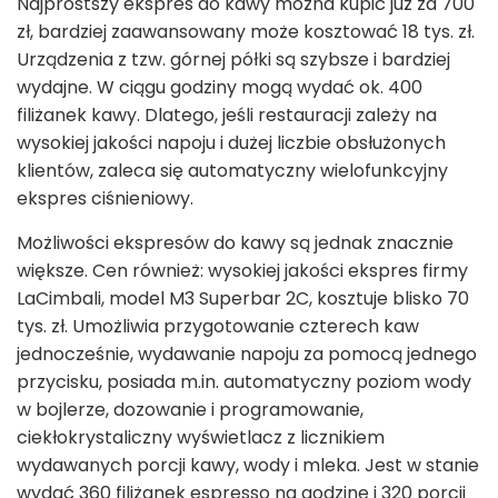
Najprostszy ekspres do kawy można kupić już za 700
zł, bardziej zaawansowany może kosztować 18 tys. zł.
Urządzenia z tzw. górnej półki są szybsze i bardziej
wydajne. W ciągu godziny mogą wydać ok. 400
filiżanek kawy. Dlatego, jeśli restauracji zależy na
wysokiej jakości napoju i dużej liczbie obsłużonych
klientów, zaleca się automatyczny wielofunkcyjny
ekspres ciśnieniowy.
Możliwości ekspresów do kawy są jednak znacznie
większe. Cen również: wysokiej jakości ekspres firmy
LaCimbali, model M3 Superbar 2C, kosztuje blisko 70
tys. zł. Umożliwia przygotowanie czterech kaw
jednocześnie, wydawanie napoju za pomocą jednego
przycisku, posiada m.in. automatyczny poziom wody
w bojlerze, dozowanie i programowanie,
ciekłokrystaliczny wyświetlacz z licznikiem
wydawanych porcji kawy, wody i mleka. Jest w stanie
wydać 360 filiżanek espresso na godzinę i 320 porcji