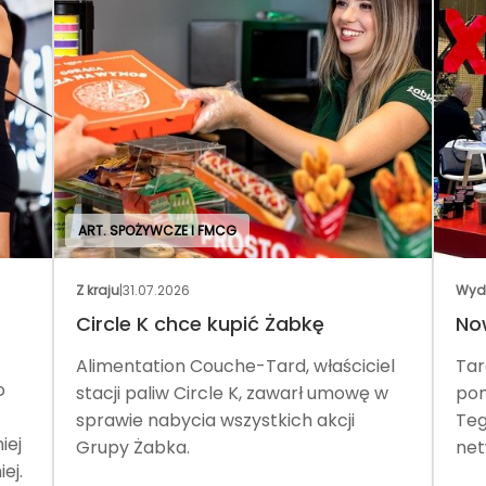
ART. SPOŻYWCZE I FMCG
Z kraju
|
31.07.2026
Wyd
Circle K chce kupić Żabkę
No
Alimentation Couche-Tard, właściciel
Tar
o
stacji paliw Circle K, zawarł umowę w
pom
sprawie nabycia wszystkich akcji
Teg
iej
Grupy Żabka.
net
ej.