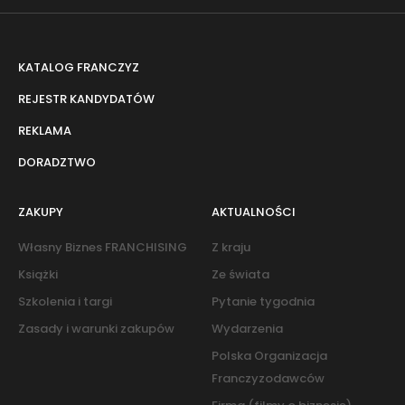
KATALOG FRANCZYZ
REJESTR KANDYDATÓW
REKLAMA
DORADZTWO
ZAKUPY
AKTUALNOŚCI
Własny Biznes FRANCHISING
Z kraju
Książki
Ze świata
Szkolenia i targi
Pytanie tygodnia
Zasady i warunki zakupów
Wydarzenia
Polska Organizacja
Franczyzodawców