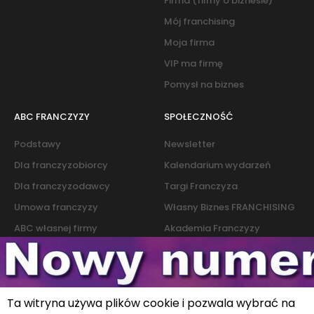
Firma (filmy o biznesie)
Mój franchising
Moja firma
VIP ma firmę
Pomysł na biznes
ABC FRANCZYZY
SPOŁECZNOŚĆ
Podstawy
Newsletter
Dla franczyzobiorcy
Kalendarium wydarzeń
Dla franczyzodawcy
Targi Franczyza
Umowa franczyzy
Własny Biznes FRANCHISING
ABC własnej firmy
Akademia Franczyzy
Słownik franczyzy i biznesu
Marketing
Kontakt
Ta witryna używa plików cookie i pozwala wybrać na