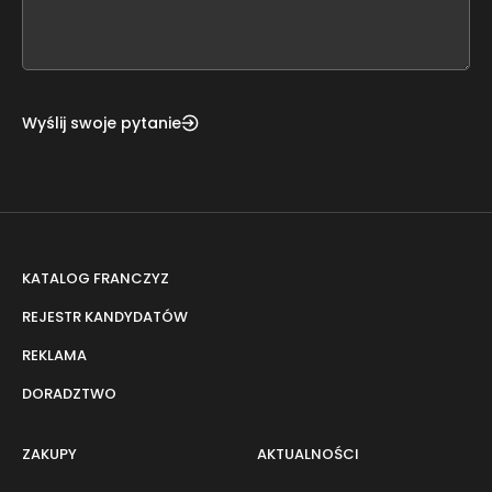
form
field
blank
Wyślij swoje pytanie
KATALOG FRANCZYZ
REJESTR KANDYDATÓW
REKLAMA
DORADZTWO
ZAKUPY
AKTUALNOŚCI