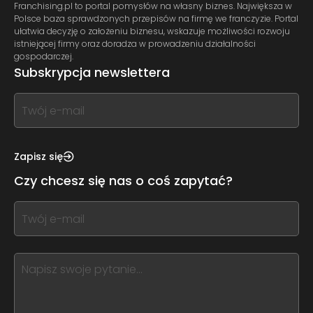
Franchising.pl to portal pomysłów na własny biznes. Największa w
Polsce baza sprawdzonych przepisów na firmę we franczyzie. Portal
ułatwia decyzję o założeniu biznesu, wskazuje możliwości rozwoju
istniejącej firmy oraz doradza w prowadzeniu działalności
gospodarczej.
Subskrypcja newslettera
If
you
see
this,
Zapisz się
leave
Czy chcesz się nas o coś zapytać?
this
form
If
field
you
blank
see
this,
leave
this