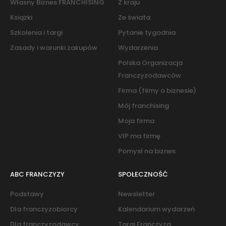
Własny Biznes FRANCHISING
Z kraju
Książki
Ze świata
Szkolenia i targi
Pytanie tygodnia
Zasady i warunki zakupów
Wydarzenia
Polska Organizacja
Franczyzodawców
Firma (filmy o biznesie)
Mój franchising
Moja firma
VIP ma firmę
Pomysł na biznes
ABC FRANCZYZY
SPOŁECZNOŚĆ
Podstawy
Newsletter
Dla franczyzobiorcy
Kalendarium wydarzeń
Dla franczyzodawcy
Targi Franczyza