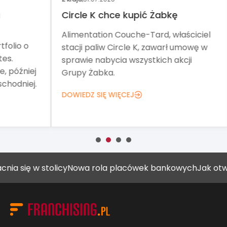
Circle K chce kupić Żabkę
No
Alimentation Couche-Tard, właściciel
Tar
o
stacji paliw Circle K, zawarł umowę w
pom
sprawie nabycia wszystkich akcji
Teg
iej
Grupy Żabka.
net
ej.
DOWIEDZ SIĘ WIĘCEJ
DOW
ię w stolicy
Nowa rola placówek bankowych
Jak otworzyć