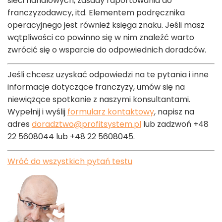
sieci handlowych, zasady raportowania do
franczyzodawcy, itd. Elementem podręcznika
operacyjnego jest również księga znaku. Jeśli masz
wątpliwości co powinno się w nim znaleźć warto
zwrócić się o wsparcie do odpowiednich doradców.
Jeśli chcesz uzyskać odpowiedzi na te pytania i inne
informacje dotyczące franczyzy, umów się na
niewiążące spotkanie z naszymi konsultantami.
Wypełnij i wyślij
formularz kontaktowy
, napisz na
adres
doradztwo@profitsystem.pl
lub zadzwoń +48
22 5608044 lub +48 22 5608045.
Wróć do wszystkich pytań testu