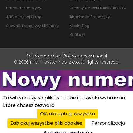
Umowa franczyzy
Własny Biznes FRANCHISING
ABC własnej firmy
Akademia Franczyzy
Słownik franczyzy i biznesu
Marketing
Kontakt
Polityka cookies
|
Polityka prywatności
© 2026 PROFIT system sp. z o.o. All rights reserved.
Ta witryna używa plików cookie i pozwala wybrać na
które chcesz zezwolić
OK, akceptuję wszystko
Zablokuj wszystkie pliki cookies
Personalizacja
Polityka prywatności