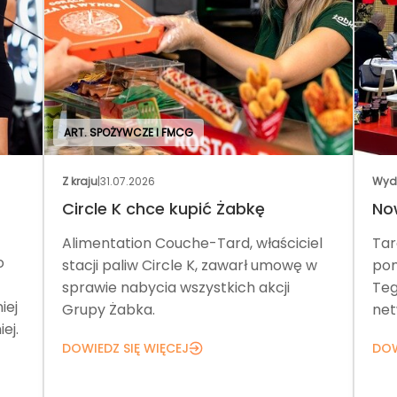
ART. SPOŻYWCZE I FMCG
Z kraju
|
31.07.2026
Wyd
Circle K chce kupić Żabkę
No
Alimentation Couche-Tard, właściciel
Tar
o
stacji paliw Circle K, zawarł umowę w
pom
sprawie nabycia wszystkich akcji
Teg
iej
Grupy Żabka.
net
ej.
DOWIEDZ SIĘ WIĘCEJ
DOW