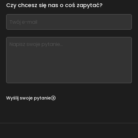
leave
Czy chcesz się nas o coś zapytać?
this
form
If
field
you
blank
see
this,
leave
this
form
field
blank
Wyślij swoje pytanie