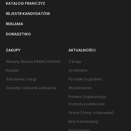
KATALOG FRANCZYZ
REJESTR KANDYDATÓW
REKLAMA
DORADZTWO
ZAKUPY
AKTUALNOŚCI
Własny Biznes FRANCHISING
Z kraju
Książki
Ze świata
Szkolenia i targi
Pytanie tygodnia
Zasady i warunki zakupów
Wydarzenia
Polska Organizacja
Franczyzodawców
Firma (filmy o biznesie)
Mój franchising
Moja firma