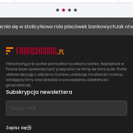
ę w stolicy
Nowa rola placówek bankowych
Jak otworzyć 
Franchising.pl to portal pomysłów na własny biznes. Największa w
Polsce baza sprawdzonych przepisów na firmę we franczyzie. Portal
ułatwia decyzję o założeniu biznesu, wskazuje możliwości rozwoju
istniejącej firmy oraz doradza w prowadzeniu działalności
gospodarczej.
Subskrypcja newslettera
If
you
see
this,
Zapisz się