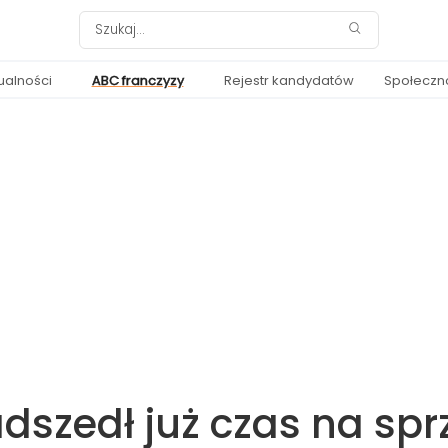
ualności
ABC franczyzy
Rejestr kandydatów
Społeczn
adszedł już czas na sp