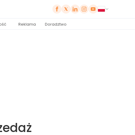
ość
Reklama
Doradztwo
rzedaż