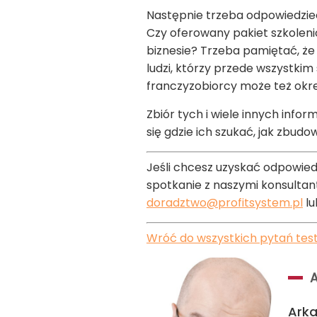
Następnie trzeba odpowiedzieć 
Czy oferowany pakiet szkolen
biznesie? Trzeba pamiętać, że 
ludzi, którzy przede wszystkim
franczyzobiorcy może też okreś
Zbiór tych i wiele innych inf
się gdzie ich szukać, jak zbu
Jeśli chcesz uzyskać odpowiedz
spotkanie z naszymi konsultanta
doradztwo@profitsystem.pl
lu
Wróć do wszystkich pytań tes
Arka