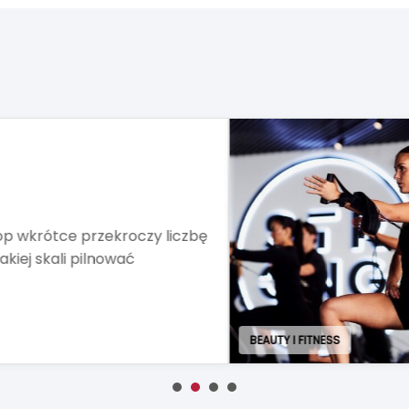
s stawia na
es
za portfolio o globalną
 Najpierw studia ruszą w
j Europie Środkowo-
ART. SPOŻYWCZE I FMCG