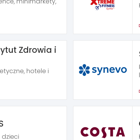
ence, minimarkety,
ytut Zdrowia i
tyczne, hotele i
S
 dzieci