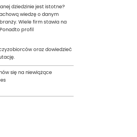
ej dziedzinie jest istotne?
 fachową wiedzę o danym
branży. Wiele firm stawia na
Ponadto profil
anczyzobiorców oraz dowiedzieć
rutację.
umów się na niewiążące
res