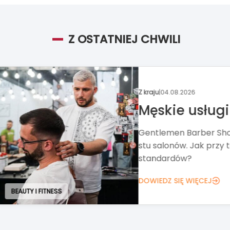
Z OSTATNIEJ CHWILI
Z kraju
|
03.08.2026
Xtreme Brand
STRONG Pilat
Xtreme Brands rozszer
markę STRONG Pilates.
Polsce, później w całe
Wschodniej.
BEAUTY I FITNESS
DOWIEDZ SIĘ WIĘCEJ