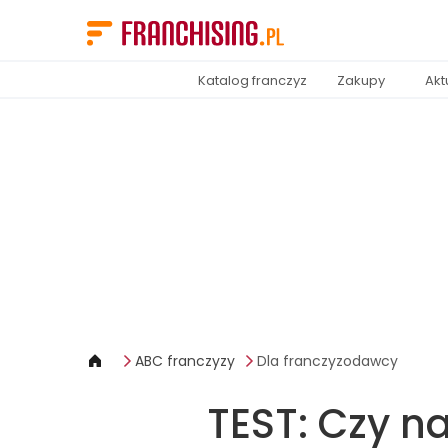
Panel zarządzania plikami cookies
Katalog franczyz
Zakupy
Akt
ABC franczyzy
Dla franczyzodawcy
TEST: Czy n