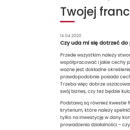
Twojej fran
14.04.2020
Czy uda mi się dotrzeć do
Przede wszystkim należy stwor
współpracować i jakie cechy p
ważne jest dokładne określeni
prawdopodobnie posiada cechy
Trzeba więc dobrze oszacować 
swój biznes, czy też będzie kul
Podstawą są również kwestie f
kryterium, które należy spełni
tylko na inwestycję w dany ko
prowadzenia działalności – czyn