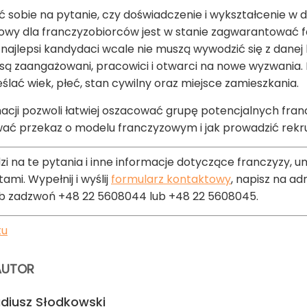
sobie na pytanie, czy doświadczenie i wykształcenie w dan
iowy dla franczyzobiorców jest w stanie zagwarantować
najlepsi kandydaci wcale nie muszą wywodzić się z danej 
 są zaangażowani, pracowici i otwarci na nowe wyzwania. 
lać wiek, płeć, stan cywilny oraz miejsce zamieszkania.
ormacji pozwoli łatwiej oszacować grupę potencjalnych fr
dować przekaz o modelu franczyzowym i jak prowadzić rek
i na te pytania i inne informacje dotyczące franczyzy, 
mi. Wypełnij i wyślij
formularz kontaktowy
, napisz na ad
b zadzwoń +48 22 5608044 lub +48 22 5608045.
tu
AUTOR
diusz Słodkowski