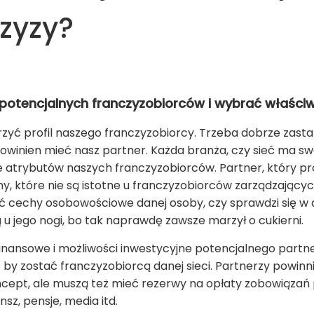
czyzy?
 potencjalnych franczyzobiorców i wybrać właści
zyć profil naszego franczyzobiorcy. Trzeba dobrze zast
owinien mieć nasz partner. Każda branża, czy sieć ma sw
e atrybutów naszych franczyzobiorców. Partner, który pr
, które nie są istotne u franczyzobiorców zarządzając
cechy osobowościowe danej osoby, czy sprawdzi się w da
ą u jego nogi, bo tak naprawdę zawsze marzył o cukierni.
inansowe i możliwości inwestycyjne potencjalnego partne
ć by zostać franczyzobiorcą danej sieci. Partnerzy powin
ncept, ale muszą też mieć rezerwy na opłaty zobowiązań
sz, pensje, media itd.