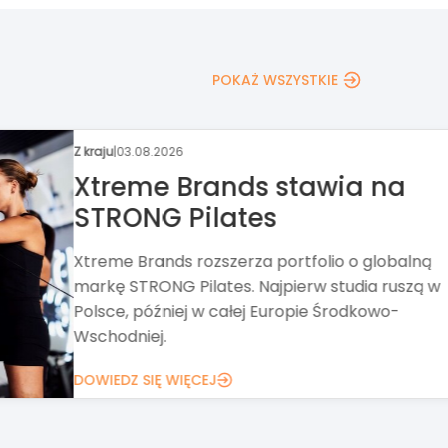
POKAŻ WSZYSTKIE
Z kraju
|
31.07.2026
Circle K chce kupić Żabkę
Alimentation Couche-Tard, właściciel stacji pal
Circle K, zawarł umowę w sprawie nabycia
wszystkich akcji Grupy Żabka.
DOWIEDZ SIĘ WIĘCEJ