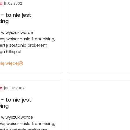
ia
|
11.02.2002
 - to nie jest
sing
o w wyszukiwarce
ej wpisał hasło franchising,
fertę zostania brokerem
gu 69isp.pl
ię więcej
ia
|
08.02.2002
 - to nie jest
sing
o w wyszukiwarce
ej wpisał hasło franchising,
fertę zostania brokerem