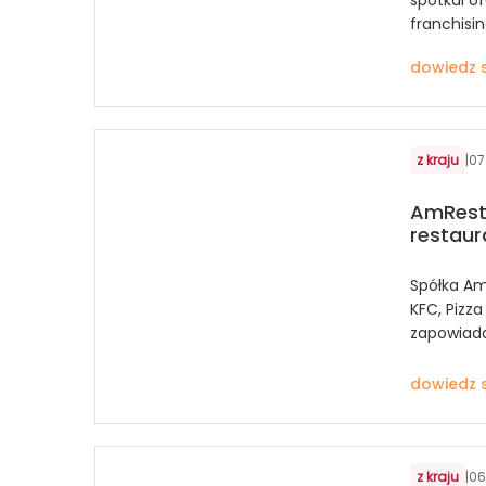
franchisin
dowiedz s
z kraju
|
07
AmRest
restaur
Spółka Am
KFC, Pizza
zapowiada 
dowiedz s
z kraju
|
06