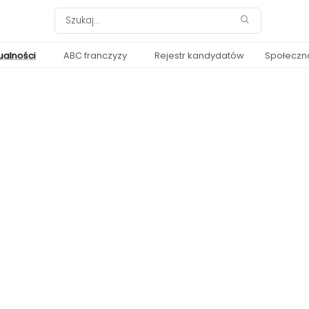
ualności
ABC franczyzy
Rejestr kandydatów
Społeczn