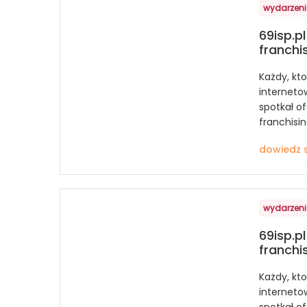
wydarzen
69isp.pl
franchi
Każdy, kt
internetow
spotkał o
franchisin
dowiedz s
wydarzen
69isp.pl
franchi
Każdy, kt
internetow
spotkał o