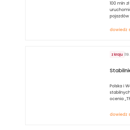
100 mln z
uruchomie
pojazdów
dowiedz s
z kraju
|
19
Stabilni
Polska i W
stabilnyc
ocenia „T
dowiedz s