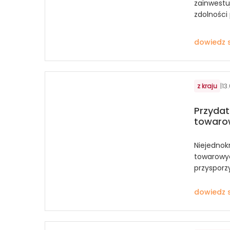
zainwestuj
zdolności 
dowiedz s
z kraju
|
13
Przyda
towaro
Niejednok
towarowyc
przysporz
dowiedz s