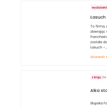
wydarzen
Łasuch
To firma, 
zbierając
franchisi
została d
Łasuch -..
dowiedz s
z kraju
|
14
Alka st
Słupska F