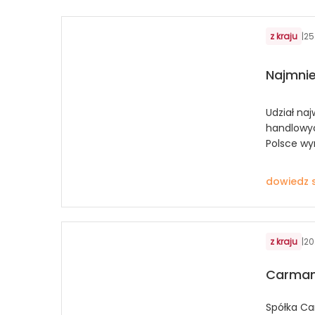
z kraju
|
25
Najmnie
Udział na
handlowyc
Polsce wy
dowiedz s
z kraju
|
20
Carman 
Spółka Ca