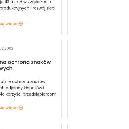
e 113 mln zł w zwiększenie
produkcyjnych i rozwój sieci
ię więcej
.02.2002
tna ochrona znaków
wych
rotnie ochrona znaków
h odjęłaby kłopotów i
yła korzyści przedsiębiorcom
ię więcej