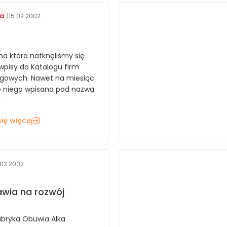
ia
|
15.02.2002
na która natknęliśmy się
 wpisy do Katalogu firm
ngowych. Nawet na miesiąc
o niego wpisana pod nazwą
.
ię więcej
.02.2002
awia na rozwój
abryka Obuwia Alka