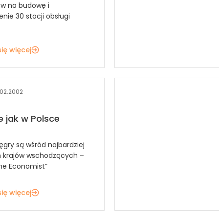
ł w na budowę i
nie 30 stacji obsługi
ię więcej
.02.2002
e jak w Polsce
ęgry są wśród najbardziej
h krajów wschodzących –
he Economist”
ię więcej