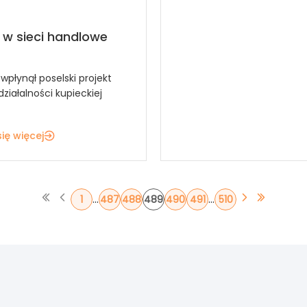
w sieci handlowe
wpłynął poselski projekt
ziałalności kupieckiej
ię więcej
...
...
1
487
488
489
490
491
510