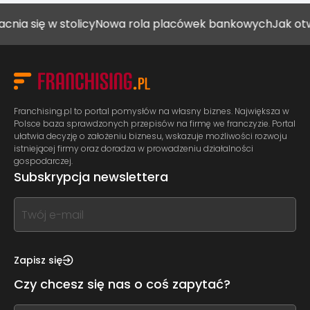
ię w stolicy
Nowa rola placówek bankowych
Jak otworzyć
Franchising.pl to portal pomysłów na własny biznes. Największa w
Polsce baza sprawdzonych przepisów na firmę we franczyzie. Portal
ułatwia decyzję o założeniu biznesu, wskazuje możliwości rozwoju
istniejącej firmy oraz doradza w prowadzeniu działalności
gospodarczej.
Subskrypcja newslettera
If
you
see
this,
Zapisz się
leave
Czy chcesz się nas o coś zapytać?
this
form