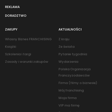
REKLAMA
DORADZTWO
ZAKUPY
AKTUALNOŚCI
Własny Biznes FRANCHISING
Z kraju
Książki
Ze świata
Szkolenia i targi
Pytanie tygodnia
Zasady i warunki zakupów
Wydarzenia
Polska Organizacja
Franczyzodawców
Firma (filmy o biznesie)
Mój franchising
Moja firma
VIP ma firmę