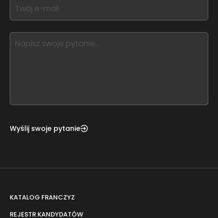
If
field
you
blank
see
this,
leave
this
form
field
blank
Wyślij swoje pytanie
KATALOG FRANCZYZ
REJESTR KANDYDATÓW