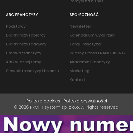
Pomysł na biznes
ABC FRANCZYZY
SPOŁECZNOŚĆ
Podstawy
Newsletter
Dla franczyzobiorcy
Kalendarium wydarzeń
Dla franczyzodawcy
Targi Franczyza
Umowa franczyzy
Własny Biznes FRANCHISING
ABC własnej firmy
Akademia Franczyzy
Słownik franczyzy i biznesu
Marketing
Kontakt
Polityka cookies
|
Polityka prywatności
© 2026 PROFIT system sp. z o.o. All rights reserved.