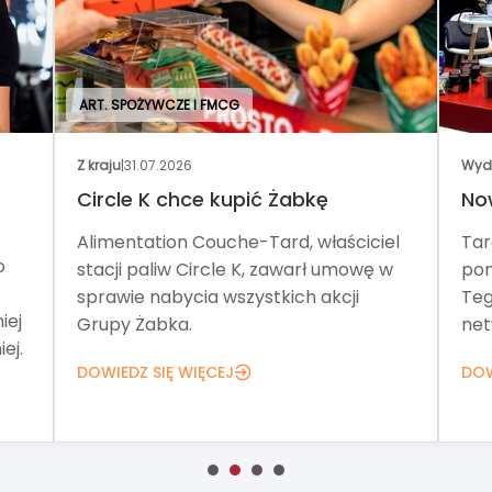
ART. SPOŻYWCZE I FMCG
Z kraju
|
31.07.2026
Wyd
Circle K chce kupić Żabkę
No
Alimentation Couche-Tard, właściciel
Tar
o
stacji paliw Circle K, zawarł umowę w
pom
sprawie nabycia wszystkich akcji
Teg
iej
Grupy Żabka.
net
ej.
DOWIEDZ SIĘ WIĘCEJ
DOW