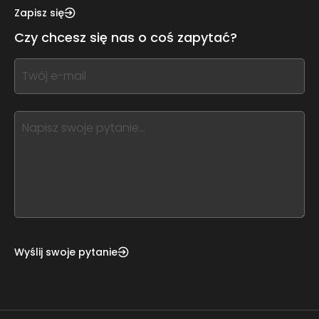
this,
Zapisz się
leave
Czy chcesz się nas o coś zapytać?
this
form
If
field
you
blank
see
this,
leave
this
form
field
blank
Wyślij swoje pytanie