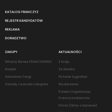
KATALOG FRANCZYZ
REJESTR KANDYDATÓW
REKLAMA
DORADZTWO
ZAKUPY
AKTUALNOŚCI
Własny Biznes FRANCHISING
Z kraju
Książki
Ze świata
Szkolenia i targi
Pytanie tygodnia
Zasady i warunki zakupów
Wydarzenia
Polska Organizacja
Franczyzodawców
Firma (filmy o biznesie)