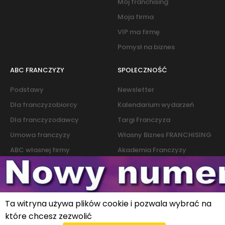
Mój franchising
Moja firma
VIP ma firmę
Pomysł na biznes
ABC FRANCZYZY
SPOŁECZNOŚĆ
Podstawy
Newsletter
Dla franczyzobiorcy
Kalendarium wydarzeń
Dla franczyzodawcy
Targi Franczyza
Umowa franczyzy
Własny Biznes FRANCHISING
ABC własnej firmy
Akademia Franczyzy
Słownik franczyzy i biznesu
Marketing
Kontakt
Ta witryna używa plików cookie i pozwala wybrać na
które chcesz zezwolić
Polityka cookies
|
Polityka prywatności