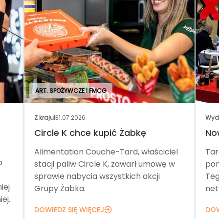
ART. SPOŻYWCZE I FMCG
Z kraju
|
31.07.2026
Wyd
Circle K chce kupić Żabkę
No
Alimentation Couche-Tard, właściciel
Tar
o
stacji paliw Circle K, zawarł umowę w
pom
sprawie nabycia wszystkich akcji
Teg
iej
Grupy Żabka.
net
ej.
DOWIEDZ SIĘ WIĘCEJ
DOW