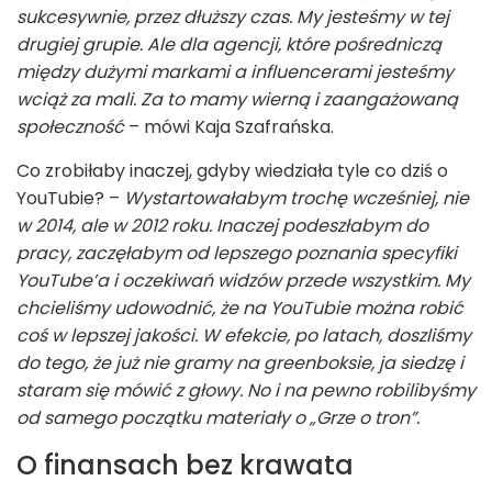
sukcesywnie, przez dłuższy czas. My jesteśmy w tej
drugiej grupie. Ale dla agencji, które pośredniczą
między dużymi markami a influencerami jesteśmy
wciąż za mali. Za to mamy wierną i zaangażowaną
społeczność
– mówi Kaja Szafrańska.
Co zrobiłaby inaczej, gdyby wiedziała tyle co dziś o
YouTubie? –
Wystartowałabym trochę wcześniej, nie
w 2014, ale w 2012 roku. Inaczej podeszłabym do
pracy, zaczęłabym od lepszego poznania specyfiki
YouTube’a i oczekiwań widzów przede wszystkim. My
chcieliśmy udowodnić, że na YouTubie można robić
coś w lepszej jakości. W efekcie, po latach, doszliśmy
do tego, że już nie gramy na greenboksie, ja siedzę i
staram się mówić z głowy. No i na pewno robilibyśmy
od samego początku materiały o „Grze o tron”.
O finansach bez krawata