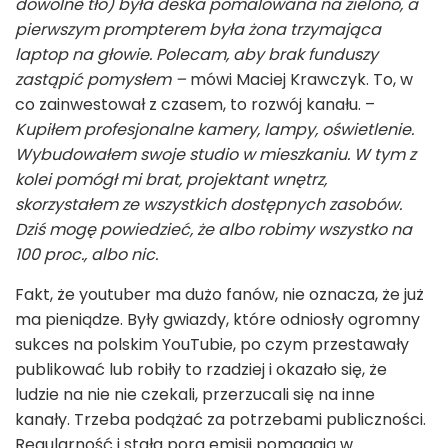
dowolne tło) była deska pomalowana na zielono, a
pierwszym prompterem była żona trzymająca
laptop na głowie. Polecam, aby brak funduszy
zastąpić pomysłem –
mówi Maciej Krawczyk. To, w
co zainwestował z czasem, to rozwój kanału. –
Kupiłem profesjonalne kamery, lampy, oświetlenie.
Wybudowałem swoje studio w mieszkaniu. W tym z
kolei pomógł mi brat, projektant wnętrz,
skorzystałem ze wszystkich dostępnych zasobów.
Dziś mogę powiedzieć, że albo robimy wszystko na
100 proc., albo nic.
Fakt, że youtuber ma dużo fanów, nie oznacza, że już
ma pieniądze. Były gwiazdy, które odniosły ogromny
sukces na polskim YouTubie, po czym przestawały
publikować lub robiły to rzadziej i okazało się, że
ludzie na nie nie czekali, przerzucali się na inne
kanały. Trzeba podążać za potrzebami publiczności.
Regularność i stała pora emisji pomagają w