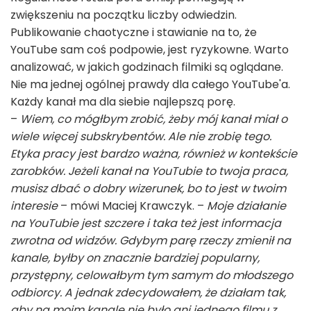
zwiększeniu na początku liczby odwiedzin.
Publikowanie chaotyczne i stawianie na to, że
YouTube sam coś podpowie, jest ryzykowne. Warto
analizować, w jakich godzinach filmiki są oglądane.
Nie ma jednej ogólnej prawdy dla całego YouTube'a.
Każdy kanał ma dla siebie najlepszą porę.
–
Wiem, co mógłbym zrobić, żeby mój kanał miał o
wiele więcej subskrybentów. Ale nie zrobię tego.
Etyka pracy jest bardzo ważna, również w kontekście
zarobków. Jeżeli kanał na YouTubie to twoja praca,
musisz dbać o dobry wizerunek, bo to jest w twoim
interesie
– mówi Maciej Krawczyk. –
Moje działanie
na YouTubie jest szczere i taka też jest informacja
zwrotna od widzów. Gdybym parę rzeczy zmienił na
kanale, byłby on znacznie bardziej popularny,
przystępny, celowałbym tym samym do młodszego
odbiorcy. A jednak zdecydowałem, że działam tak,
aby na moim kanale nie było ani jednego filmu z