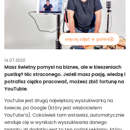
więcej zdjęć w galerii
14.07.2020
Masz świetny pomysł na biznes, ale w kieszeniach
pustkę? Nic straconego. Jeżeli masz pasję, wiedzę i
potrafisz ciężko pracować, możesz zbić fortunę na
YouTubie.
YouTube jest drugą największą wyszukiwarką na
świecie, po Google (który jest właścicielem
YouTube’a). Cokolwiek tam wstawisz, automatycznie
winduje cię w wynikach wyszukiwania danego
tematu. W dodatku jest to ten rodzaj reklamy, który