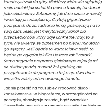
kanał wystrzelił do góry. Niektórzy widzowie oglądają
moje odcinki jak serial. Na pewno traktują ten kanał
jako szkoleniowy. Zobaczmy, jak dużo czasu w rozwój
inwestują przedsiębiorcy. Czytają gigantyczne
podręczniki do zarządzania firmą, poświęcają na to
swój czas. Jeżeli jest merytoryczny kanał dla
przedsiębiorców, który daje konkretne rady, to w
życiu nie uwierzę, że biznesmen po pięciu minutach
go wyłączy. Jeśli będzie to wartościowa treść, to
będzie go oglądał jak film i jeszcze robił notatki.
Samo nagranie programu giełdowego zajmuje mi
ok. dwóch godzin, montaż 2-3 godziny, ale
przygotowanie do programu to już np. dwa dni –
wszystko zależy od omawianego tematu.
Jak się przebić na YouTubie? Pracować długo i
konsekwentnie. W blogosferze, w szczególności na
początku, obowiązuje zasada „bądź wszędzie”.
Oczywiście, wszystko w ramach rozsądku i spójnie ze