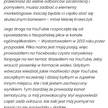
przekonasz do siebie odbiorców szczerością i
pomysłem, musisz zadbać o elementy
marketingowe. Inaczej będzie ci ciężko stać się
skutecznym biznesem
– mówi Maciej Krawczyk.
Jego droga na YouTubie rozpoczęła się od
opowiadania o hiszpańskiej piłce w kanale
ogólnopiłkarskim. –
Wystartowałem w 2013 roku przez
przypadek. Piłka nożna jest moją pasją, więc
prowadziłem na Facebooku czysto rozrywkowy
fanpage na ten temat. Wszedłem na YouTube, żeby
wrzucić piosenkę w formacie wideo. Gdybym
wówczas wiedział, jakie możliwości daje YouTube,
zacząłbym wcześniej i dzisiaj byłbym w zupełnie
innym miejscu. Ale i tak jestem zachwycony
wynikiem. Tym bardziej że prowadzę kanał
tematyczny, a mój prowokacyjny styl wypowiedzi
część osób odrzuca. Ale taki jest mój pomysł na
kanał i to się sprawdziło
– dodaje.