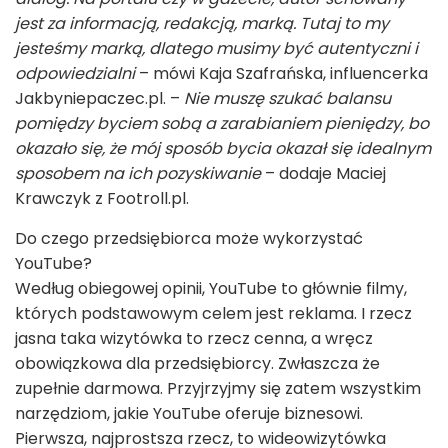
jest za informacją, redakcją, marką. Tutaj to my
jesteśmy marką, dlatego musimy być autentyczni i
odpowiedzialni
– mówi Kaja Szafrańska, influencerka
Jakbyniepaczec.pl. –
Nie muszę szukać balansu
pomiędzy byciem sobą a zarabianiem pieniędzy, bo
okazało się, że mój sposób bycia okazał się idealnym
sposobem na ich pozyskiwanie
– dodaje Maciej
Krawczyk z Footroll.pl.
Do czego przedsiębiorca może wykorzystać
YouTube?
Według obiegowej opinii, YouTube to głównie filmy,
których podstawowym celem jest reklama. I rzecz
jasna taka wizytówka to rzecz cenna, a wręcz
obowiązkowa dla przedsiębiorcy. Zwłaszcza że
zupełnie darmowa. Przyjrzyjmy się zatem wszystkim
narzędziom, jakie YouTube oferuje biznesowi.
Pierwsza, najprostsza rzecz, to wideowizytówka