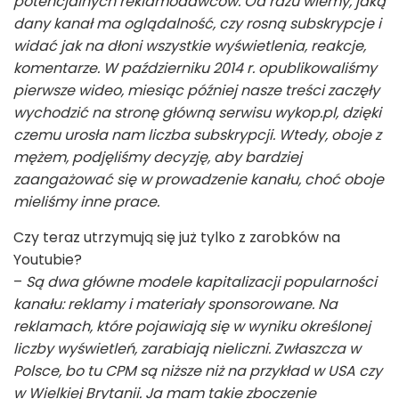
potencjalnych reklamodawców. Od razu wiemy, jaką
dany kanał ma oglądalność, czy rosną subskrypcje i
widać jak na dłoni wszystkie wyświetlenia, reakcje,
komentarze. W październiku 2014 r. opublikowaliśmy
pierwsze wideo, miesiąc później nasze treści zaczęły
wychodzić na stronę główną serwisu wykop.pl, dzięki
czemu urosła nam liczba subskrypcji. Wtedy, oboje z
mężem, podjęliśmy decyzję, aby bardziej
zaangażować się w prowadzenie kanału, choć oboje
mieliśmy inne prace.
Czy teraz utrzymują się już tylko z zarobków na
Youtubie?
–
Są dwa główne modele kapitalizacji popularności
kanału: reklamy i materiały sponsorowane. Na
reklamach, które pojawiają się w wyniku określonej
liczby wyświetleń, zarabiają nieliczni. Zwłaszcza w
Polsce, bo tu CPM są niższe niż na przykład w USA czy
w Wielkiej Brytanii. Ja mam takie zboczenie