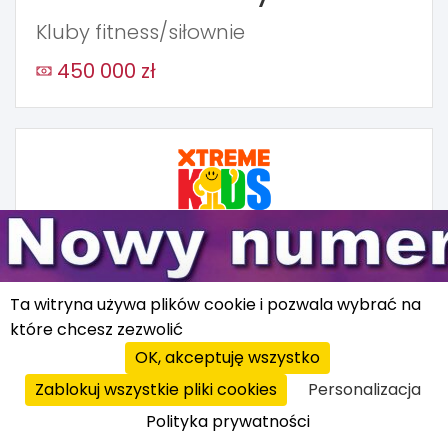
Kluby fitness/siłownie
450 000 zł
Xtreme KiDS
Sale zabaw dla dzieci
Ta witryna używa plików cookie i pozwala wybrać na
które chcesz zezwolić
475 000 zł
OK, akceptuję wszystko
Zablokuj wszystkie pliki cookies
Personalizacja
Polityka prywatności