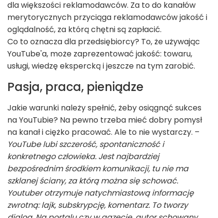
dla większości reklamodawców. Za to do kanałów
merytorycznych przyciąga reklamodawców jakość i
oglądalność, za którą chętni są zapłacić.
Co to oznacza dla przedsiębiorcy? To, że używając
YouTube'a, może zaprezentować jakość: towaru,
usługi, wiedzę ekspercką i jeszcze na tym zarobić.
Pasja, praca, pieniądze
Jakie warunki należy spełnić, żeby osiągnąć sukces
na YouTubie? Na pewno trzeba mieć dobry pomysł
na kanał i ciężko pracować. Ale to nie wystarczy. –
YouTube lubi szczerość, spontaniczność i
konkretnego człowieka. Jest najbardziej
bezpośrednim środkiem komunikacji, tu nie ma
szklanej ściany, za którą można się schować.
Youtuber otrzymuje natychmiastową informację
zwrotną: lajk, subskrypcję, komentarz. To tworzy
dialog. Na portalu czy w gazecie, autor schowany