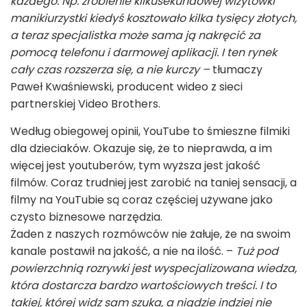
każdego. Np. zrobienie kilkusekundowej wizytówki
manikiurzystki kiedyś kosztowało kilka tysięcy złotych,
a teraz specjalistka może sama ją nakręcić za
pomocą telefonu i darmowej aplikacji. I ten rynek
cały czas rozszerza się, a nie kurczy –
tłumaczy
Paweł Kwaśniewski, producent wideo z sieci
partnerskiej Video Brothers.
Według obiegowej opinii, YouTube to śmieszne filmiki
dla dzieciaków. Okazuje się, że to nieprawda, a im
więcej jest youtuberów, tym wyższa jest jakość
filmów. Coraz trudniej jest zarobić na taniej sensacji, a
filmy na YouTubie są coraz częściej używane jako
czysto biznesowe narzędzia.
Żaden z naszych rozmówców nie żałuje, że na swoim
kanale postawił na jakość, a nie na ilość. –
Tuż pod
powierzchnią rozrywki jest wyspecjalizowana wiedza,
która dostarcza bardzo wartościowych treści. I to
takiej, której widz sam szuka, a nigdzie indziej nie