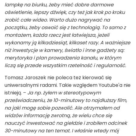
lampkę na biurku, żeby mieć dobre darmowe
oświetlenie, lepszy dźwięk, czy też jak krok po kroku
zrobić całe wideo. Warto dużo nagrywać na
początku, żeby oswoić się z technologią. To samo z
montażem, każda rzecz jest łatwiejsza, jeżeli
wykonamy ją kilkadziesiąt, kilkaset razy. A ważniejsze
niż inwestycje w kamery, światło i inne gadżety są:
merytoryka i plan prowadzenia kanału, w którym
liczą się przede wszystkim rzetelność i regularność.
Tomasz Jaroszek nie poleca też kierować się
uniwersalnymi radami. Takie względem Youtube'a nie
istnieją. –
Ja np. żyłem w stereotypowym
przeświadczeniu, że 10-minutowy to najdłuższy film,
na jaki mogę sobie pozwolić. Ale otrzymałem od
widzów informację zwrotną, że wielu chce się
nauczyć inwestować na giełdzie i zrobiłem odcinek
30-minutowy na ten temat. I właśnie wtedy mój