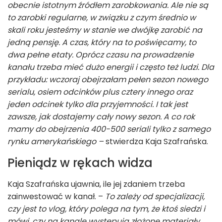
obecnie istotnym źródłem zarobkowania. Ale nie są
to zarobki regularne, w związku z czym średnio w
skali roku jesteśmy w stanie we dwójkę zarobić na
jedną pensję. A czas, który na to poświęcamy, to
dwa pełne etaty. Oprócz czasu na prowadzenie
kanału trzeba mieć dużo energii i często też ludzi. Dla
przykładu: wczoraj obejrzałam pełen sezon nowego
serialu, osiem odcinków plus cztery innego oraz
jeden odcinek tylko dla przyjemności. I tak jest
zawsze, jak dostajemy cały nowy sezon. A co rok
mamy do obejrzenia 400-500 seriali tylko z samego
rynku amerykańskiego –
stwierdza Kaja Szafrańska.
Pieniądz w rękach widza
Kaja Szafrańska ujawnia, ile jej zdaniem trzeba
zainwestować w kanał. –
To zależy od specjalizacji,
czy jest to vlog, który polega na tym, że ktoś siedzi i
mówi, czy na kanale występują złożone materiały