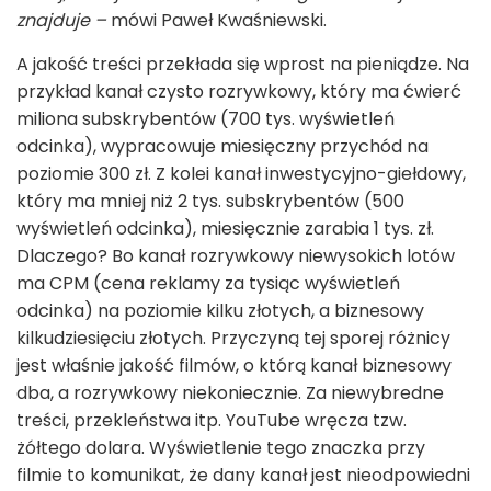
znajduje –
mówi Paweł Kwaśniewski.
A jakość treści przekłada się wprost na pieniądze. Na
przykład kanał czysto rozrywkowy, który ma ćwierć
miliona subskrybentów (700 tys. wyświetleń
odcinka), wypracowuje miesięczny przychód na
poziomie 300 zł. Z kolei kanał inwestycyjno-giełdowy,
który ma mniej niż 2 tys. subskrybentów (500
wyświetleń odcinka), miesięcznie zarabia 1 tys. zł.
Dlaczego? Bo kanał rozrywkowy niewysokich lotów
ma CPM (cena reklamy za tysiąc wyświetleń
odcinka) na poziomie kilku złotych, a biznesowy
kilkudziesięciu złotych. Przyczyną tej sporej różnicy
jest właśnie jakość filmów, o którą kanał biznesowy
dba, a rozrywkowy niekoniecznie. Za niewybredne
treści, przekleństwa itp. YouTube wręcza tzw.
żółtego dolara. Wyświetlenie tego znaczka przy
filmie to komunikat, że dany kanał jest nieodpowiedni