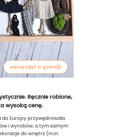
więcej zdjęć w galerii
tycznie. Ręcznie robione,
 za wysoką cenę.
 a do Europy przywędrowała
rów i wyrobów, a tym samym
oracje do wnętrz (m.in.