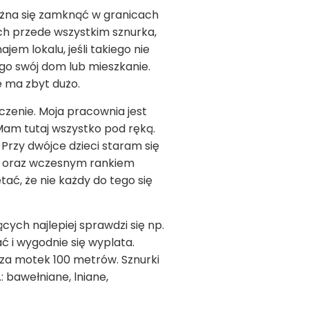
ożna się zamknąć w granicach
ich przede wszystkim sznurka,
jem lokalu, jeśli takiego nie
go swój dom lub mieszkanie.
e ma zbyt dużo.
zenie. Moja pracownia jest
Mam tutaj wszystko pod ręką.
Przy dwójce dzieci staram się
e oraz wczesnym rankiem
ać, że nie każdy do tego się
ych najlepiej sprawdzi się np.
ć i wygodnie się wyplata.
zł za motek 100 metrów. Sznurki
: bawełniane, lniane,