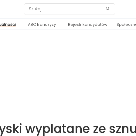
ualności
ABC franczyzy
Rejestr kandydatów
Społeczn
ski wyplatane ze szn