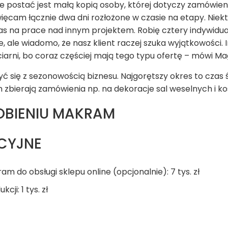
 postać jest małą kopią osoby, której dotyczy zamówien
ięcam łącznie dwa dni rozłożone w czasie na etapy. Nie
as na prace nad innym projektem. Robię cztery indywidua
, ale wiadomo, że nasz klient raczej szuka wyjątkowości
iarni, bo coraz częściej mają tego typu ofertę – mówi Ma
 się z sezonowością biznesu. Najgorętszy okres to czas ś
zbierają zamówienia np. na dekoracje sal weselnych i ko
OBIENIU MAKRAM
CYJNE
m do obsługi sklepu online (opcjonalnie): 7 tys. zł
ji: 1 tys. zł