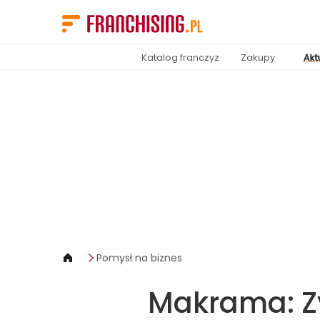
Panel zarządzania plikami cookies
Katalog franczyz
Zakupy
Akt
Pomysł na biznes
Makrama: Zy