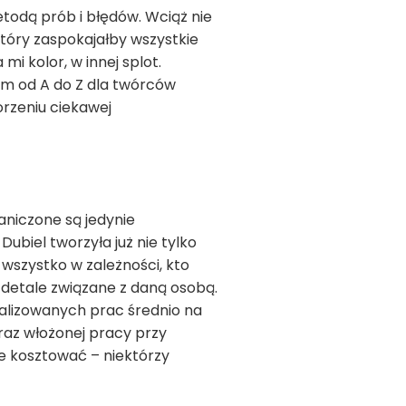
todą prób i błędów. Wciąż nie
który zaspokajałby wszystkie
i kolor, w innej splot.
em od A do Z dla twórców
orzeniu ciekawej
aniczone są jedynie
ubiel tworzyła już nie tylko
 wszystko w zależności, kto
 detale związane z daną osobą.
lizowanych prac średnio na
oraz włożonej pracy przy
ie kosztować – niektórzy