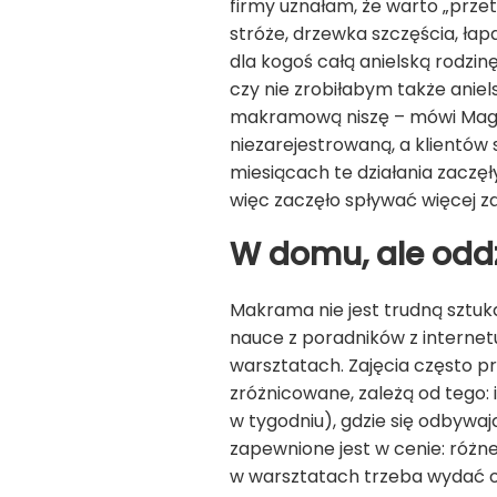
firmy uznałam, że warto „prze
stróże, drzewka szczęścia, ła
dla kogoś całą anielską rodzinę
czy nie zrobiłabym także aniels
makramową niszę – mówi Magda D
niezarejestrowaną, a klientów 
miesiącach te działania zaczęły
więc zaczęło spływać więcej z
W domu, ale oddz
Makrama nie jest trudną sztuk
nauce z poradników z internet
warsztatach. Zajęcia często 
zróżnicowane, zależą od tego: 
w tygodniu), gdzie się odbywa
zapewnione jest w cenie: różne
w warsztatach trzeba wydać od