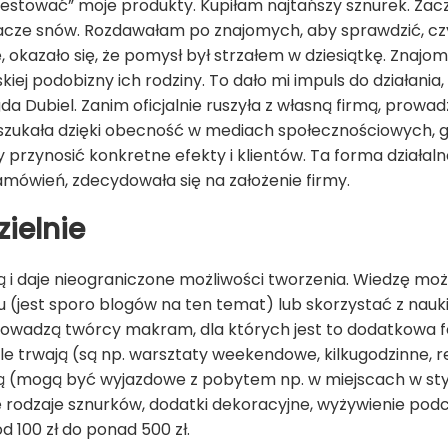
testować” moje produkty. Kupiłam najtańszy sznurek. Zac
pacze snów. Rozdawałam po znajomych, aby sprawdzić, czy
, okazało się, że pomysł był strzałem w dziesiątkę. Znajomi 
kiej podobizny ich rodziny. To dało mi impuls do działani
ubiel. Zanim oficjalnie ruszyła z własną firmą, prowadz
szukała dzięki obecność w mediach społecznościowych, głó
 przynosić konkretne efekty i klientów. Ta forma działalnoś
amówień, zdecydowała się na założenie firmy.
ielnie
ą i daje nieograniczone możliwości tworzenia. Wiedzę moż
u (jest sporo blogów na ten temat) lub skorzystać z nauk
prowadzą twórcy makram, dla których jest to dodatkowa 
ile trwają (są np. warsztaty weekendowe, kilkugodzinne, 
ją (mogą być wyjazdowe z pobytem np. w miejscach w stylu
 rodzaje sznurków, dodatki dekoracyjne, wyżywienie podcza
 100 zł do ponad 500 zł.