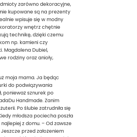
przedmioty zarówno dekoracyjne,
ętnie kupowane są na prezenty
dealnie wpisuje się w modny
dekoratorzy wnętrz chętnie
ują technikę, dzięki czemu
tkom np. kamieni czy
i. Magdalena Dubiel,
 rodziny oraz anioły,
 już moja mama. Ja będąc
nurki do podwiązywania
ł, ponieważ sznurek po
 MadaDu Handmade. Zanim
terii. Po ślubie zatrudniła się
 Kiedy młodsza pociecha poszła
najlepiej z domu. – Od zawsze
ą. Jeszcze przed założeniem