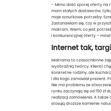
– Mimo dość sporej oferty na 
mam stałych dostawców, tylko 
moje sznurkowe potrzeby. Sznur
Zastanawiam się, czy w przysz
makram. Wiem, co jest potrzeb
i konkurencyjnej oferty – mów
Internet tak, tar
Makrama to czasochłonne zajęc
wyobraźnią twórcy. Klienci chę
konkretne rodziny, ale kucharz
i dla kogo zamawiał prezent. 
Nie ma problemu ze stworzen
rynku zaczynają się od 150 zł d
realizacji zamówienia. A także
stosują droższe kamienie natura