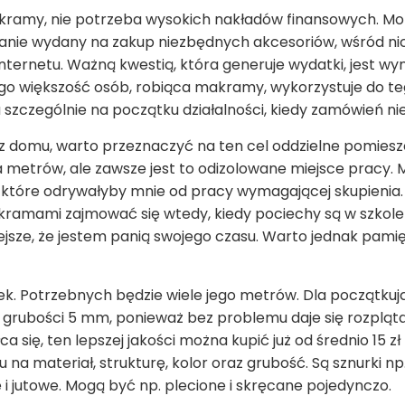
makramy, nie potrzeba wysokich nakładów finansowych. M
zostanie wydany na zakup niezbędnych akcesoriów, wśród n
ternetu. Ważną kwestią, która generuje wydatki, jest wyna
go większość osób, robiąca makramy, wykorzystuje do te
 szczególnie na początku działalności, kiedy zamówień ni
 domu, warto przeznaczyć na ten cel oddzielne pomieszc
a metrów, ale zawsze jest to odizolowane miejsce pracy. 
które odrywałyby mnie od pracy wymagającej skupienia. 
kramami zajmować się wtedy, kiedy pociechy są w szkol
jsze, że jestem panią swojego czasu. Warto jednak pamięt
. Potrzebnych będzie wiele jego metrów. Dla początkując
 grubości 5 mm, ponieważ bez problemu daje się rozpląta
ca się, ten lepszej jakości można kupić już od średnio 15 
 na materiał, strukturę, kolor oraz grubość. Są sznurki np.
 i jutowe. Mogą być np. plecione i skręcane pojedynczo.