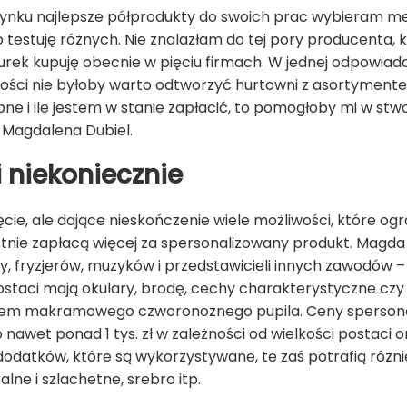
rynku najlepsze półprodukty do swoich prac wybieram me
testuję różnych. Nie znalazłam do tej pory producenta, 
ek kupuję obecnie w pięciu firmach. W jednej odpowiada m
łości nie byłoby warto odtworzyć hurtowni z asortyment
ne i ile jestem w stanie zapłacić, to pomogłoby mi w stw
i Magdalena Dubiel.
gi niekoniecznie
ie, ale dające nieskończenie wiele możliwości, które ogr
tnie zapłacą więcej za spersonalizowany produkt. Magda D
y, fryzjerów, muzyków i przedstawicieli innych zawodów –
Postaci mają okulary, brodę, cechy charakterystyczne czy
iem makramowego czworonożnego pupila. Ceny spersona
o nawet ponad 1 tys. zł w zależności od wielkości postaci 
 dodatków, które są wykorzystywane, te zaś potrafią różn
lne i szlachetne, srebro itp.