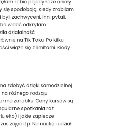
zęłam robić pojedyncze anioły
 się spodobają. Kiedy zrobiłam
byli zachwyceni. Inni pytali,
a, bo widać odkryłam
iła działalność
wnie na Tik Toku. Po kilku
ci wiąże się z limitami. Kiedy
na zdobyć dzięki samodzielnej
i na różnego rodzaju
forma zarobku. Ceny kursów są
regularne spotkania raz
 eko) i jakie zaplecze
s zajęć itp. Na naukę i udział