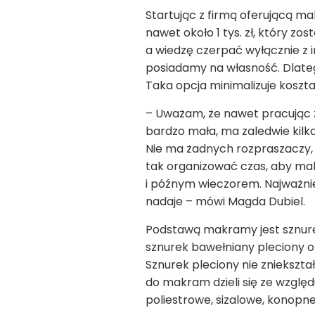
Startując z firmą oferującą 
nawet około 1 tys. zł, który 
a wiedzę czerpać wyłącznie z in
posiadamy na własność. Dlate
Taka opcja minimalizuje koszta
– Uważam, że nawet pracując z
bardzo mała, ma zaledwie kilk
Nie ma żadnych rozpraszaczy, 
tak organizować czas, aby ma
i późnym wieczorem. Najważnie
nadaje – mówi Magda Dubiel.
Podstawą makramy jest sznurek
sznurek bawełniany pleciony o
Sznurek pleciony nie zniekształ
do makram dzieli się ze względu
poliestrowe, sizalowe, konopne