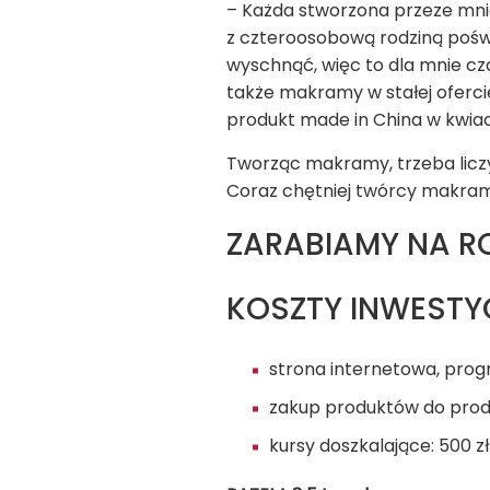
– Każda stworzona przeze mnie
z czteroosobową rodziną pośw
wyschnąć, więc to dla mnie cz
także makramy w stałej ofercie
produkt made in China w kwiac
Tworząc makramy, trzeba liczyć
Coraz chętniej twórcy makram 
ZARABIAMY NA R
KOSZTY INWESTY
strona internetowa, progra
zakup produktów do produkc
kursy doszkalające: 500 zł