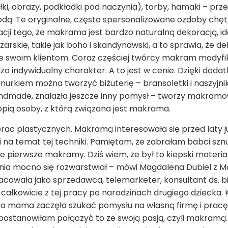
, półki, obrazy, podkładki pod naczynia), torby, hamaki – 
modą. Te oryginalne, często spersonalizowane ozdoby ch
racji tego, że makrama jest bardzo naturalną dekoracją, i
zarskie, takie jak boho i skandynawski, a to sprawia, że 
e swoim klientom. Coraz częściej twórcy makram modyfik
 indywidualny charakter. A to jest w cenie. Dzięki doda
nurkiem można tworzyć biżuterię – bransoletki i naszyjnik
dmade, znalazła jeszcze inny pomysł – tworzy makramowe
opią osoby, z którą związana jest makrama.
prac plastycznych. Makramą interesowała się przed laty
i na temat tej techniki. Pamiętam, że zabrałam babci sz
 pierwsze makramy. Dziś wiem, że był to kiepski materia
ia mocno się rozwarstwiał – mówi Magdalena Dubiel z
acowała jako sprzedawca, telemarketer, konsultant ds. biżu
 całkowicie z tej pracy po narodzinach drugiego dziecka.
za mama zaczęła szukać pomysłu na własną firmę i pracę 
, postanowiłam połączyć to ze swoją pasją, czyli makram