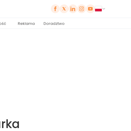
ość
Reklama
Doradztwo
urka