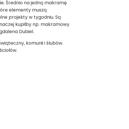
ie. Średnio na jedną makramę
które elementy muszą
lne projekty w tygodniu. Są
. Inaczej kupiłby np. makramowy
gdalena Dubiel.
wiąteczny, komunii i ślubów.
ściołów.