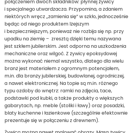
połączeniem dwóch składników: płynnej żywicy
i specjalnego utwardzacza. Przypomina, a zdaniem
niektórych wręcz „zamienia się” w szkło, jednocześnie
będąc od niego produktem lżejszym
i bezpieczniejszym, ponieważ nie rozbija się np. przy
upadku na ziemię – zresztą dzięki temu nazywana
jest szkłem jubilerskim. Jest odporna na uszkodzenia
mechaniczne oraz wilgoć. Z żywicy epoksydowej
można wykonać niemal wszystko, dlatego dla wielu
branż jest materiałem z ogromnym potencjałem,
m.in. dla branży jubilerskiej, budowlanej, ogrodniczej,
a nawet elektronicznej. Na topie są m.in. różnego
typu ozdoby do wnętrz: ramki na zdjęcia, tace,
podstawki pod kubki, a także produkty o większych
gabarytach, np. meble (stoliki i ławy) oraz posadzki,
blaty kuchenne i łazienkowe (szczególnie efektownie
prezentuje się w połączeniu z drewnem).
Żywicą można nawet malować obrazy. Masa żywicy