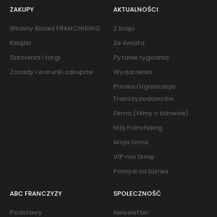
ZAKUPY
AKTUALNOŚCI
Własny Biznes FRANCHISING
Z kraju
Książki
Ze świata
Szkolenia i targi
Pytanie tygodnia
Zasady i warunki zakupów
Wydarzenia
Polska Organizacja
Franczyzodawców
Firma (filmy o biznesie)
Mój franchising
Moja firma
VIP ma firmę
Pomysł na biznes
ABC FRANCZYZY
SPOŁECZNOŚĆ
Podstawy
Newsletter