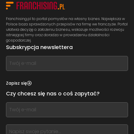
Franchising.pl to portal pomysłów na własny biznes. Największa w
Polsce baza sprawdzonych przepisów na firmę we franczyzie. Portal
ułatwia decyzję o założeniu biznesu, wskazuje możliwości rozwoju
istniejącej firmy oraz doradza w prowadzeniu działalności
gospodarczej.
Subskrypcja newslettera
If
you
see
this,
Zapisz się
leave
Czy chcesz się nas o coś zapytać?
this
form
If
field
you
blank
see
this,