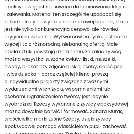
epoksydowej jest stosowana do laminowania, klejenia
i zalewania. Materiał ten szczególnie upodobali się
rękodzielnicy do wyrobu nietuzinkowej biżuterii, która
jest nie tylko konkurencyjna cenowo, ale również
oryginalna wizualnie. Wytwórców na rynku jest coraz
więcej i to z różnorodną, niebanalną ofertą. Małe
dzieła sztuki powstają dzięki temu, że zalać żywicą
można wszystko: suszone kwiaty, listki, muszelki,
owady, brokat czy zdjęcie bliskiej osoby, sierść psa
i włos dziecka – coraz częściej klienci proszą
o indywidualne projekty związane z ważnymi
wydarzeniami w ich życiu, wspomnieniami lub
osobami. Ograniczeniem twórcy jest jedynie
wyobraźnia. Rzeczy wykonane z żywicy epoksydowej
można dowolnie barwić i formować. Sandra Muras,
właścicielka marki Leśne Szepty, dzięki żywicy
epoksydowej pomaga właścicielom pupili zachować
o nich pamięć na zawsze. Zajęła się tym zawodowo