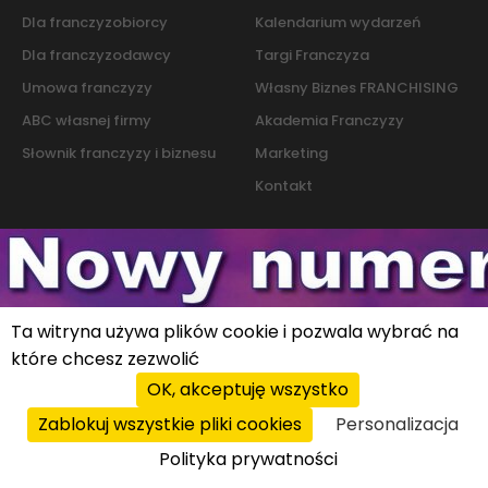
Dla franczyzobiorcy
Kalendarium wydarzeń
Dla franczyzodawcy
Targi Franczyza
Umowa franczyzy
Własny Biznes FRANCHISING
ABC własnej firmy
Akademia Franczyzy
Słownik franczyzy i biznesu
Marketing
Kontakt
Polityka cookies
|
Polityka prywatności
© 2026 PROFIT system sp. z o.o. All rights reserved.
Ta witryna używa plików cookie i pozwala wybrać na
które chcesz zezwolić
OK, akceptuję wszystko
Zablokuj wszystkie pliki cookies
Personalizacja
Polityka prywatności