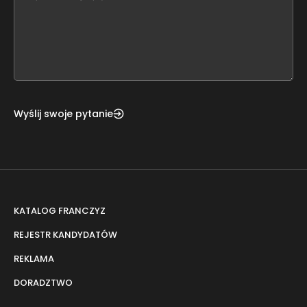
leave
this
form
field
blank
Wyślij swoje pytanie
KATALOG FRANCZYZ
REJESTR KANDYDATÓW
REKLAMA
DORADZTWO