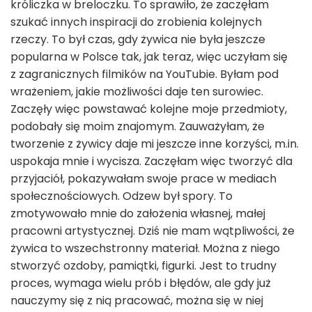
króliczka w breloczku. To sprawiło, że zaczęłam
szukać innych inspiracji do zrobienia kolejnych
rzeczy. To był czas, gdy żywica nie była jeszcze
popularna w Polsce tak, jak teraz, więc uczyłam się
z zagranicznych filmików na YouTubie. Byłam pod
wrażeniem, jakie możliwości daje ten surowiec.
Zaczęły więc powstawać kolejne moje przedmioty,
podobały się moim znajomym. Zauważyłam, że
tworzenie z żywicy daje mi jeszcze inne korzyści, m.in.
uspokaja mnie i wycisza. Zaczęłam więc tworzyć dla
przyjaciół, pokazywałam swoje prace w mediach
społecznościowych. Odzew był spory. To
zmotywowało mnie do założenia własnej, małej
pracowni artystycznej. Dziś nie mam wątpliwości, że
żywica to wszechstronny materiał. Można z niego
stworzyć ozdoby, pamiątki, figurki. Jest to trudny
proces, wymaga wielu prób i błędów, ale gdy już
nauczymy się z nią pracować, można się w niej