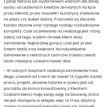
z jakąś historią lub wydarzeniem ważnym dla danej
osoby: od ulubionych kwiatów zerwanych na łące
przez klientki, przez muszelki i bursztyny znalezione
na plaży czy bukiet ślubny. Pracowite są zlecenia
bardzo złożone oraz różnego rodzaju rozbudowane
komplety. Czas oczekiwania na realizację jest różny,
zależy od tego, w jakim okresie klient złoży
zamówienie. Najbardziej gorący czas jest przed
Dniem Matki oraz świętami. Na indywidualne
zamówienie u niektórych twórców trzeba czekać
około miesiąca, czasami nawet dwa.
– W Leśnych Szeptach realizacja zamówienia trwa
długo, czasami od trzech do nawet 14 tygodni. Każda
praca, projekt, ułożenie futerka w żywicy jest od
początku do końca konsultowany z klientem.
Czasami klienci mają swoją wizję na biżuterię, która
nie jest dostępna w sklepie, więc to trwa, abyśmy
razem przygotowali specjalną bazę lub zamówili