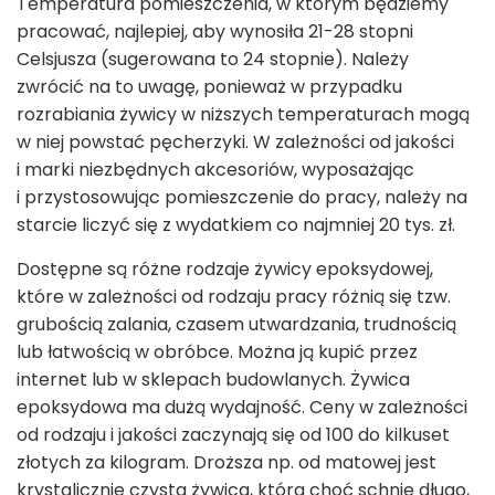
Temperatura pomieszczenia, w którym będziemy
pracować, najlepiej, aby wynosiła 21-28 stopni
Celsjusza (sugerowana to 24 stopnie). Należy
zwrócić na to uwagę, ponieważ w przypadku
rozrabiania żywicy w niższych temperaturach mogą
w niej powstać pęcherzyki. W zależności od jakości
i marki niezbędnych akcesoriów, wyposażając
i przystosowując pomieszczenie do pracy, należy na
starcie liczyć się z wydatkiem co najmniej 20 tys. zł.
Dostępne są różne rodzaje żywicy epoksydowej,
które w zależności od rodzaju pracy różnią się tzw.
grubością zalania, czasem utwardzania, trudnością
lub łatwością w obróbce. Można ją kupić przez
internet lub w sklepach budowlanych. Żywica
epoksydowa ma dużą wydajność. Ceny w zależności
od rodzaju i jakości zaczynają się od 100 do kilkuset
złotych za kilogram. Droższa np. od matowej jest
krystalicznie czysta żywica, która choć schnie długo,