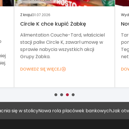
Z kraju
|
31.07.2026
Wyda
Circle K chce kupić Żabkę
Now
Alimentation Couche-Tard, właściciel
Targ
stacji paliw Circle K, zawarł umowę w
poma
sprawie nabycia wszystkich akcji
Tego
ej
Grupy Żabka.
netw
j.
DOWIEDZ SIĘ WIĘCEJ
DOWI
stolicy
Nowa rola placówek bankowych
Jak otworzyć gabi