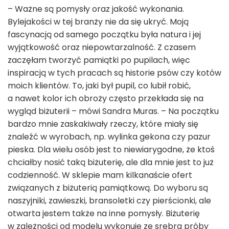
– Ważne są pomysły oraz jakość wykonania.
Bylejakości w tej branży nie da się ukryć. Moją
fascynacją od samego początku była natura i jej
wyjątkowość oraz niepowtarzalność. Z czasem
zaczęłam tworzyć pamiątki po pupilach, więc
inspiracją w tych pracach są historie psów czy kotów
moich klientów. To, jaki był pupil, co lubił robić,
a nawet kolor ich obroży często przekłada się na
wygląd biżuterii – mówi Sandra Muras. – Na początku
bardzo mnie zaskakiwały rzeczy, które miały się
znaleźć w wyrobach, np. wylinka gekona czy pazur
pieska. Dla wielu osób jest to niewiarygodne, że ktoś
chciałby nosić taką biżuterię, ale dla mnie jest to już
codzienność. W sklepie mam kilkanaście ofert
związanych z biżuterią pamiątkową. Do wyboru są
naszyjniki, zawieszki, bransoletki czy pierścionki, ale
otwarta jestem także na inne pomysły. Biżuterię
w zależności od modelu wykonuję ze srebra próby