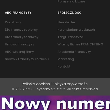
Pomysł na biznes
ABC FRANCZYZY
SPOŁECZNOŚĆ
Podstawy
Newsletter
Dla franczyzobiorcy
Kalendarium wydarzeń
Dla franczyzodawcy
Targi Franczyza
Umowa franczyzy
Własny Biznes FRANCHISING
ABC własnej firmy
Akademia Franczyzy
Słownik franczyzy i biznesu
Marketing
Kontakt
Polityka cookies
|
Polityka prywatności
© 2026 PROFIT system sp. z o.o. All rights reserved.