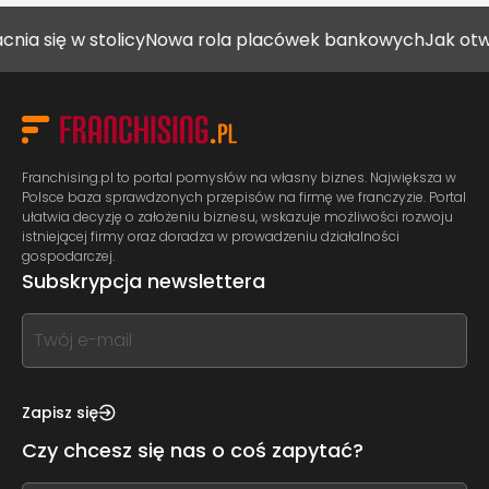
 stolicy
Nowa rola placówek bankowych
Jak otworzyć gab
Franchising.pl to portal pomysłów na własny biznes. Największa w
Polsce baza sprawdzonych przepisów na firmę we franczyzie. Portal
ułatwia decyzję o założeniu biznesu, wskazuje możliwości rozwoju
istniejącej firmy oraz doradza w prowadzeniu działalności
gospodarczej.
Subskrypcja newslettera
If
you
see
this,
Zapisz się
leave
Czy chcesz się nas o coś zapytać?
this