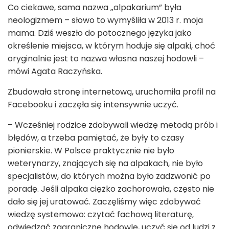
Co ciekawe, sama nazwa „alpakarium” była
neologizmem – słowo to wymyśliła w 2013 r. moja
mama. Dziś weszło do potocznego języka jako
określenie miejsca, w którym hoduje się alpaki, choć
oryginalnie jest to nazwa własna naszej hodowli –
mówi Agata Raczyńska.
Zbudowała stronę internetową, uruchomiła profil na
Facebooku i zaczęła się intensywnie uczyć.
– Wcześniej rodzice zdobywali wiedzę metodą prób i
błędów, a trzeba pamiętać, że były to czasy
pionierskie. W Polsce praktycznie nie było
weterynarzy, znających się na alpakach, nie było
specjalistów, do których można było zadzwonić po
poradę. Jeśli alpaka ciężko zachorowała, często nie
dało się jej uratować. Zaczęliśmy więc zdobywać
wiedzę systemowo: czytać fachową literaturę,
odwiedzać zagraniczne hodowle, uczyć się od ludzi z