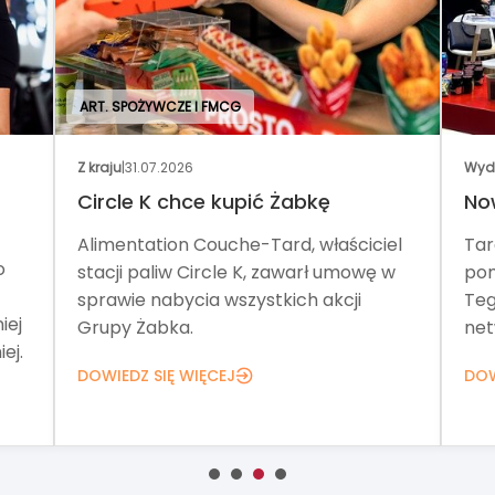
ART. SPOŻYWCZE I FMCG
Z kraju
|
31.07.2026
Wyd
Circle K chce kupić Żabkę
No
Alimentation Couche-Tard, właściciel
Tar
o
stacji paliw Circle K, zawarł umowę w
pom
sprawie nabycia wszystkich akcji
Teg
iej
Grupy Żabka.
net
ej.
DOWIEDZ SIĘ WIĘCEJ
DOW