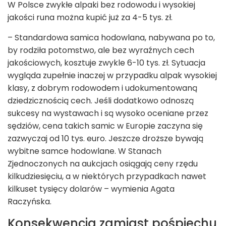
W Polsce zwykłe alpaki bez rodowodu i wysokiej
jakości runa można kupić już za 4-5 tys. zł.
– Standardowa samica hodowlana, nabywana po to,
by rodziła potomstwo, ale bez wyraźnych cech
jakościowych, kosztuje zwykle 6-10 tys. zł. Sytuacja
wygląda zupełnie inaczej w przypadku alpak wysokiej
klasy, z dobrym rodowodem i udokumentowaną
dziedzicznością cech. Jeśli dodatkowo odnoszą
sukcesy na wystawach i są wysoko oceniane przez
sędziów, cena takich samic w Europie zaczyna się
zazwyczaj od 10 tys. euro. Jeszcze droższe bywają
wybitne samce hodowlane. W Stanach
Zjednoczonych na aukcjach osiągają ceny rzędu
kilkudziesięciu, a w niektórych przypadkach nawet
kilkuset tysięcy dolarów – wymienia Agata
Raczyńska.
Konsekwencja zamiast pośpiechu