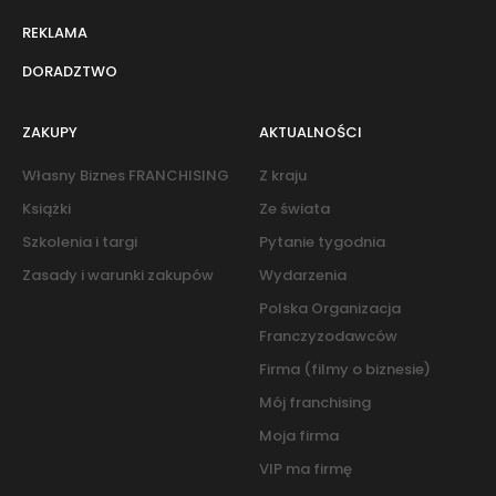
REKLAMA
DORADZTWO
ZAKUPY
AKTUALNOŚCI
Własny Biznes FRANCHISING
Z kraju
Książki
Ze świata
Szkolenia i targi
Pytanie tygodnia
Zasady i warunki zakupów
Wydarzenia
Polska Organizacja
Franczyzodawców
Firma (filmy o biznesie)
Mój franchising
Moja firma
VIP ma firmę