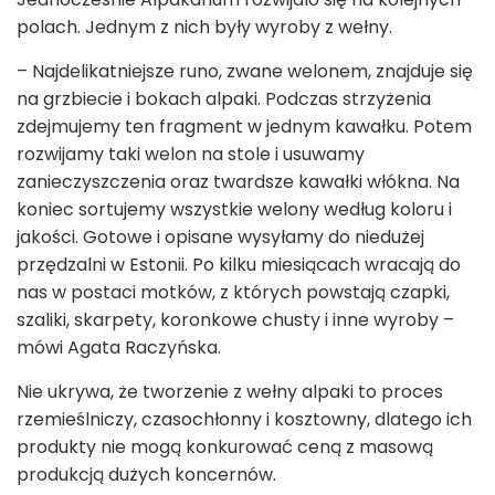
polach. Jednym z nich były wyroby z wełny.
– Najdelikatniejsze runo, zwane welonem, znajduje się
na grzbiecie i bokach alpaki. Podczas strzyżenia
zdejmujemy ten fragment w jednym kawałku. Potem
rozwijamy taki welon na stole i usuwamy
zanieczyszczenia oraz twardsze kawałki włókna. Na
koniec sortujemy wszystkie welony według koloru i
jakości. Gotowe i opisane wysyłamy do niedużej
przędzalni w Estonii. Po kilku miesiącach wracają do
nas w postaci motków, z których powstają czapki,
szaliki, skarpety, koronkowe chusty i inne wyroby –
mówi Agata Raczyńska.
Nie ukrywa, że tworzenie z wełny alpaki to proces
rzemieślniczy, czasochłonny i kosztowny, dlatego ich
produkty nie mogą konkurować ceną z masową
produkcją dużych koncernów.