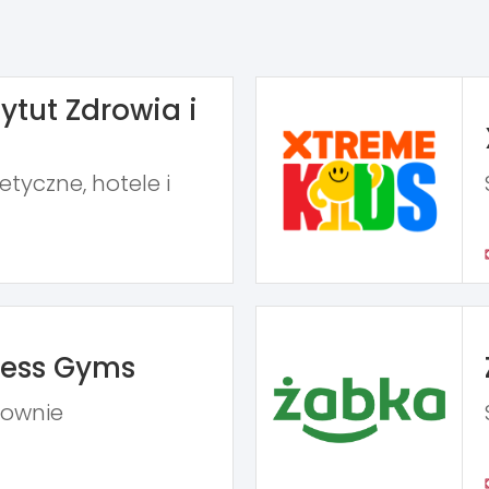
ytut Zdrowia i
tyczne, hotele i
ness Gyms
iłownie