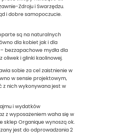
czawnie-Zdroju i Swarzędzu.
ąd i dobre samopoczucie.
 oparte są na naturalnych
no dla kobiet jak i dla
A – bezzapachowe mydła dla
 oliwek i glinki kaolinowej.
wia sobie za cel zaistnienie w
ówno w sensie projektowym,
ć z nich wykonywana jest w
 najmu i wydatków
wraz z wyposażeniem waha się w
e sklep Organique wynoszą ok.
ązany jest do odprowadzania 2