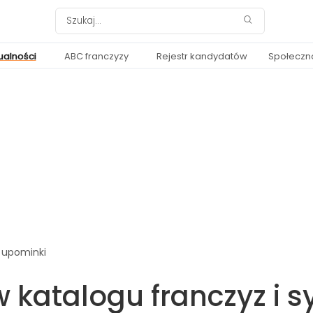
ualności
ABC franczyzy
Rejestr kandydatów
Społeczn
, upominki
 katalogu franczyz i 