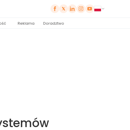
ość
Reklama
Doradztwo
systemów