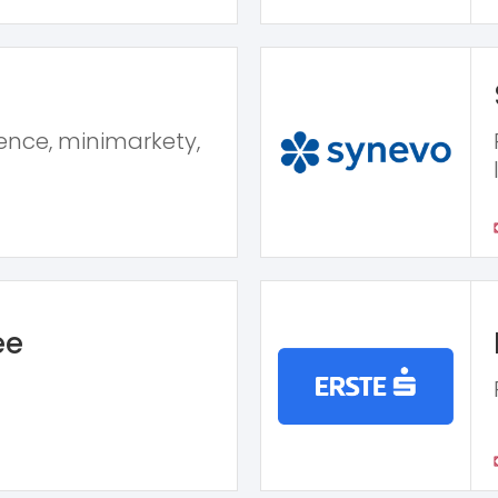
ence, minimarkety,
ee