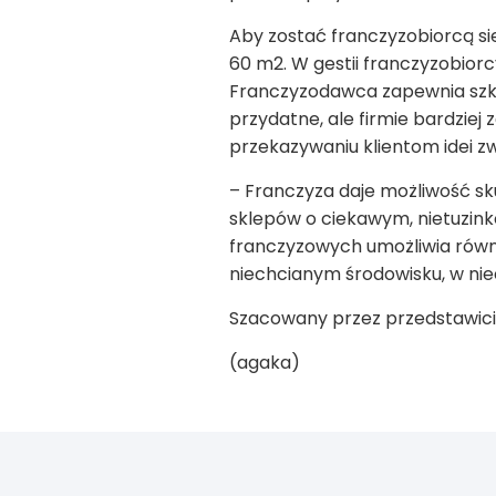
Aby zostać franczyzobiorcą si
60 m
2
. W gestii franczyzobio
Franczyzodawca zapewnia szkol
przydatne, ale firmie bardziej
przekazywaniu klientom idei zw
– Franczyza daje możliwość sku
sklepów o ciekawym, nietuzink
franczyzowych umożliwia równi
niechcianym środowisku, w ni
Szacowany przez przedstawicieli
(agaka)