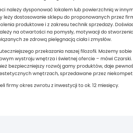
eci należy dysponować lokalem lub powierzchnią w innym
rcy leży dostosowanie sklepu do proponowanych przez fi
enia produktowe i z zakresu technik sprzedaży. Doświad
 zależy na otwartości na pomysły, motywacji do stworzeni
iązanych ze zdrową pielęgnacją ciała i zmysłów.
teczniejszego przekazania naszej filozofii. Możemy sobie
owym wystroju wnętrza i świetnej ofercie – mówi Czarski
eż bezpieczniejszy rozwój gamy produktów, daje pewność,
eestetycznych wnętrzach, sprzedawane przez niekompete
 firmy okres zwrotu z inwestycji to ok. 12 miesięcy.