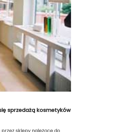
 się sprzedażą kosmetyków
 przez sklepy należące do