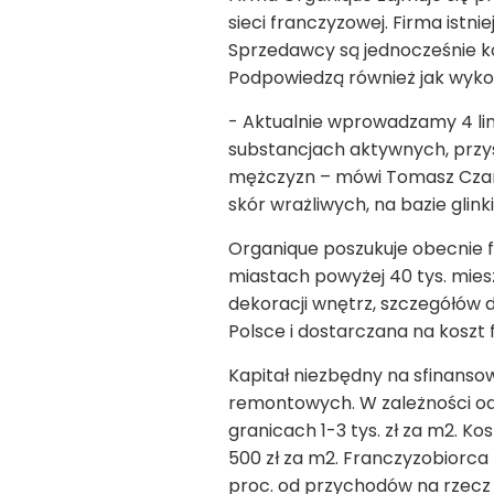
sieci franczyzowej. Firma istni
Sprzedawcy są jednocześnie ko
Podpowiedzą również jak wyko
- Aktualnie wprowadzamy 4 lini
substancjach aktywnych, przys
mężczyzn – mówi Tomasz Czar
skór wrażliwych, na bazie glinki 
Organique poszukuje obecnie fr
miastach powyżej 40 tys. mie
dekoracji wnętrz, szczegółów
Polsce i dostarczana na koszt
Kapitał niezbędny na sfinansow
remontowych. W zależności od w
granicach 1-3 tys. zł za m
2
. Ko
500 zł za m
2
. Franczyzobiorca
proc. od przychodów na rzecz