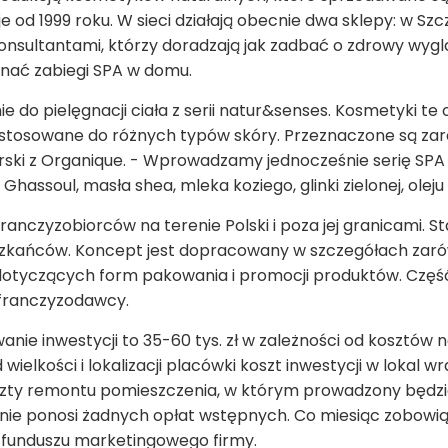
eje od 1999 roku. W sieci działają obecnie dwa sklepy: w Sz
nsultantami, którzy doradzają jak zadbać o zdrowy wygl
nać zabiegi SPA w domu.
e do pielęgnacji ciała z serii natur&senses. Kosmetyki te
tosowane do różnych typów skóry. Przeznaczone są zarów
ski z Organique. - Wprowadzamy jednocześnie serię SP
Ghassoul, masła shea, mleka koziego, glinki zielonej, oleju z
anczyzobiorców na terenie Polski i poza jej granicami. Sta
szkańców. Koncept jest dopracowany w szczegółach zar
 dotyczących form pakowania i promocji produktów. Częś
 franczyzodawcy.
anie inwestycji to 35-60 tys. zł w zależności od kosztów
ielkości i lokalizacji placówki koszt inwestycji w lokal 
szty remontu pomieszczenia, w którym prowadzony będzi
 nie ponosi żadnych opłat wstępnych. Co miesiąc zobowi
 funduszu marketingowego firmy.