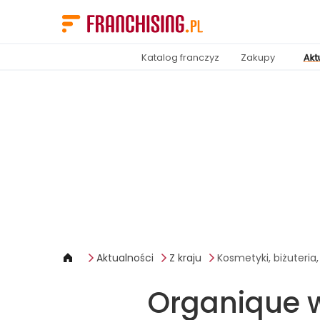
Panel zarządzania plikami cookies
Katalog franczyz
Zakupy
Akt
Aktualności
Z kraju
Kosmetyki, biżuteria
Organique w