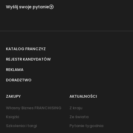
Wyślij swoje pytanie
KATALOG FRANCZYZ
REJESTR KANDYDATÓW
REKLAMA
DORADZTWO
ZAKUPY
AKTUALNOŚCI
Własny Biznes FRANCHISING
Z kraju
Książki
Ze świata
Szkolenia i targi
Pytanie tygodnia