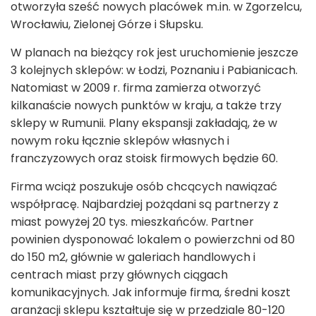
otworzyła sześć nowych placówek m.in. w Zgorzelcu,
Wrocławiu, Zielonej Górze i Słupsku.
W planach na bieżący rok jest uruchomienie jeszcze
3 kolejnych sklepów: w Łodzi, Poznaniu i Pabianicach.
Natomiast w 2009 r. firma zamierza otworzyć
kilkanaście nowych punktów w kraju, a także trzy
sklepy w Rumunii. Plany ekspansji zakładają, że w
nowym roku łącznie sklepów własnych i
franczyzowych oraz stoisk firmowych będzie 60.
Firma wciąż poszukuje osób chcących nawiązać
współpracę. Najbardziej pożądani są partnerzy z
miast powyżej 20 tys. mieszkańców. Partner
powinien dysponować lokalem o powierzchni od 80
do 150 m
2
, głównie w galeriach handlowych i
centrach miast przy głównych ciągach
komunikacyjnych. Jak informuje firma, średni koszt
aranżacji sklepu kształtuje się w przedziale 80-120