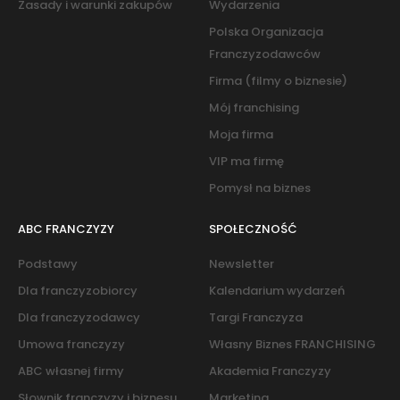
Zasady i warunki zakupów
Wydarzenia
Polska Organizacja
Franczyzodawców
Firma (filmy o biznesie)
Mój franchising
Moja firma
VIP ma firmę
Pomysł na biznes
ABC FRANCZYZY
SPOŁECZNOŚĆ
Podstawy
Newsletter
Dla franczyzobiorcy
Kalendarium wydarzeń
Dla franczyzodawcy
Targi Franczyza
Umowa franczyzy
Własny Biznes FRANCHISING
ABC własnej firmy
Akademia Franczyzy
Słownik franczyzy i biznesu
Marketing