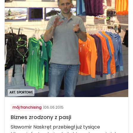
ART. SPORTOWE
mój franchising
|
06.06.2015
Biznes zrodzony z pasji
Sławomir Naskręt przebiegł już tysiące