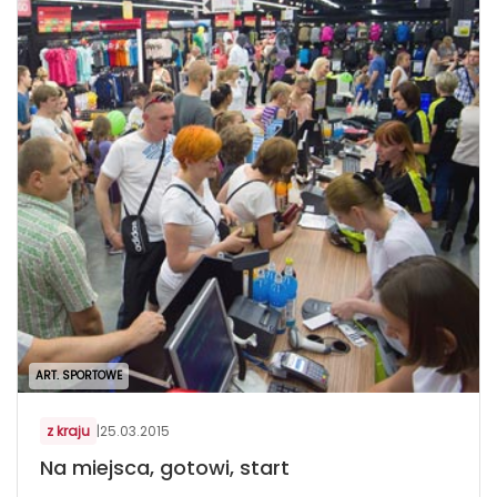
ART. SPORTOWE
z kraju
|
25.03.2015
Na miejsca, gotowi, start