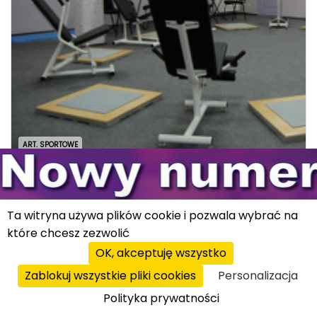
ART. SPORTOWE
z kraju
|
03.07.2010
Pierwsze FitCurves pojawią się w Polsce
Ta witryna używa plików cookie i pozwala wybrać na
do października
które chcesz zezwolić
Międzynarodowa sieć siłowni dla pań do końca
OK, akceptuję wszystko
roku zawita do Poznania i Rzeszowa.
Zablokuj wszystkie pliki cookies
Personalizacja
dowiedz się więcej
Polityka prywatności