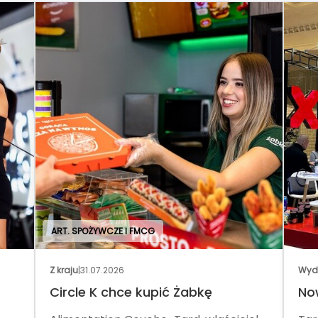
ART. SPOŻYWCZE I FMCG
Z kraju
|
31.07.2026
Wyd
Circle K chce kupić Żabkę
No