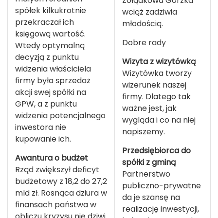
Żołądkowa Gorzka
spółek kilkukrotnie
wciąż zadziwia
przekraczał ich
młodością.
księgową wartość.
Dobre rady
Wtedy optymalną
decyzją z punktu
Wizyta z wizytówką
widzenia właściciela
Wizytówka tworzy
firmy była sprzedaż
wizerunek naszej
akcji swej spółki na
firmy. Dlatego tak
GPW, a z punktu
ważne jest, jak
widzenia potencjalnego
wygląda i co na niej
inwestora nie
napiszemy.
kupowanie ich.
Przedsiębiorca do
Awantura o budżet
spółki z gminą
Rząd zwiększył deficyt
Partnerstwo
budżetowy z 18,2 do 27,2
publiczno-prywatne
mld zł. Rosnąca dziura w
da je szansę na
finansach państwa w
realizację inwestycji,
obliczu kryzysu nie dziwi.