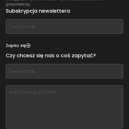
gospodarczej.
Subskrypcja newslettera
If
you
see
this,
Zapisz się
leave
Czy chcesz się nas o coś zapytać?
this
form
If
field
you
blank
see
this,
leave
this
form
field
blank