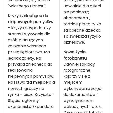
"Własnego Biznesu".
Bawialnie dla dzieci
nie pobierają
Kryzys zniechęca do
abonamentu,
niepewnych pomysłów
rodzice płacą tylko
- Kryzys gospodarczy
za obecne dziecko.
stanowi wyzwanie dla
To zwiększa ryzyko
osób planujących
biznesowe.
założenie własnego
przedsiębiorstwa. Ma
Nowe życie
jednak zalety. Na
fotobiznesu
przykład zniechęca do
Dawniej zakłady
realizowania
fotograficzne
niepewnych pomysłów.
kojarzyły się z
No i stwarza miejsce dla
miejscem
nowych graczy na
wykonywania zdjęć
rynku – pisze Krzysztof
do dokumentów i
Stępień, główny
wywoływaniem
ekonomista Expandera.
wakacyjnych fotek.
Dzisiaj punkt foto to