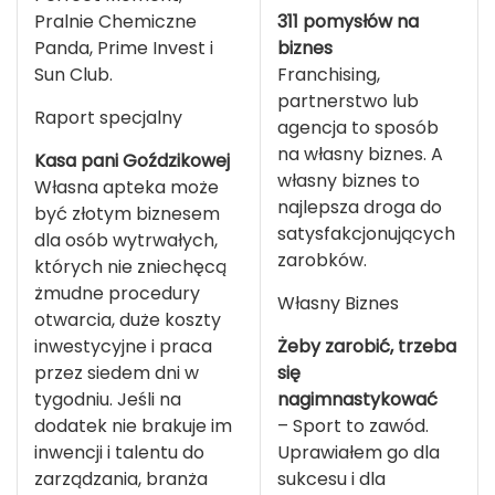
Pralnie Chemiczne
311 pomysłów na
Panda, Prime Invest i
biznes
Sun Club.
Franchising,
partnerstwo lub
Raport specjalny
agencja to sposób
na własny biznes. A
Kasa pani Goździkowej
własny biznes to
Własna apteka może
najlepsza droga do
być złotym biznesem
satysfakcjonujących
dla osób wytrwałych,
zarobków.
których nie zniechęcą
żmudne procedury
Własny Biznes
otwarcia, duże koszty
inwestycyjne i praca
Żeby zarobić, trzeba
przez siedem dni w
się
tygodniu. Jeśli na
nagimnastykować
dodatek nie brakuje im
– Sport to zawód.
inwencji i talentu do
Uprawiałem go dla
zarządzania, branża
sukcesu i dla