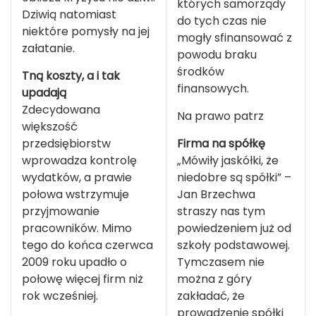
których samorządy
Dziwią natomiast
do tych czas nie
niektóre pomysły na jej
mogły sfinansować z
załatanie.
powodu braku
środków
Tną koszty, a i tak
finansowych.
upadają
Zdecydowana
Na prawo patrz
większość
przedsiębiorstw
Firma na spółkę
wprowadza kontrolę
„Mówiły jaskółki, że
wydatków, a prawie
niedobre są spółki” –
połowa wstrzymuje
Jan Brzechwa
przyjmowanie
straszy nas tym
pracowników. Mimo
powiedzeniem już od
tego do końca czerwca
szkoły podstawowej.
2009 roku upadło o
Tymczasem nie
połowę więcej firm niż
można z góry
rok wcześniej.
zakładać, że
prowadzenie spółki