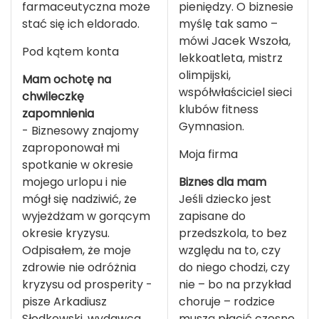
farmaceutyczna może
pieniędzy. O biznesie
stać się ich eldorado.
myślę tak samo –
mówi Jacek Wszoła,
Pod kątem konta
lekkoatleta, mistrz
olimpijski,
Mam ochotę na
współwłaściciel sieci
chwileczkę
klubów fitness
zapomnienia
Gymnasion.
- Biznesowy znajomy
zaproponował mi
Moja firma
spotkanie w okresie
mojego urlopu i nie
Biznes dla mam
mógł się nadziwić, że
Jeśli dziecko jest
wyjeżdżam w gorącym
zapisane do
okresie kryzysu.
przedszkola, to bez
Odpisałem, że moje
względu na to, czy
zdrowie nie odróżnia
do niego chodzi, czy
kryzysu od prosperity -
nie – bo na przykład
pisze Arkadiusz
choruje – rodzice
Słodkowski, wydawca
muszą płacić czesne.