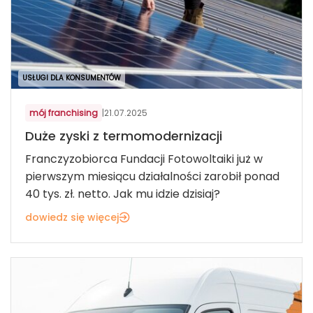
USŁUGI DLA KONSUMENTÓW
mój franchising
|
21.07.2025
Duże zyski z termomodernizacji
Franczyzobiorca Fundacji Fotowoltaiki już w
pierwszym miesiącu działalności zarobił ponad
40 tys. zł. netto. Jak mu idzie dzisiaj?
dowiedz się więcej