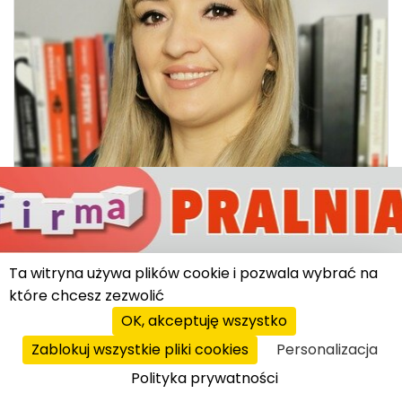
USŁUGI DLA KONSUMENTÓW
Ta witryna używa plików cookie i pozwala wybrać na
które chcesz zezwolić
pytanie tygodnia
|
11.03.2025
OK, akceptuję wszystko
Gdzie i jak znaleźć franczyzobiorców?
Zablokuj wszystkie pliki cookies
Personalizacja
– Nie było Targów Franczyza, po których nie
Polityka prywatności
podpisalibyśmy umowy franczyzowej – mówi