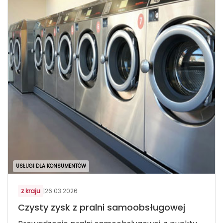
USŁUGI DLA KONSUMENTÓW
z kraju
|
26.03.2026
Czysty zysk z pralni samoobsługowej