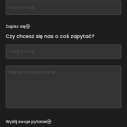
If
you
see
this,
Zapisz się
leave
Czy chcesz się nas o coś zapytać?
this
form
If
field
you
blank
see
this,
leave
this
form
field
blank
Wyślij swoje pytanie