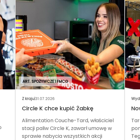
ART. SPOŻYWCZE I FMCG
Z kraju
|
31.07.2026
Wyd
Circle K chce kupić Żabkę
No
Alimentation Couche-Tard, właściciel
Tar
o
stacji paliw Circle K, zawarł umowę w
pom
sprawie nabycia wszystkich akcji
Teg