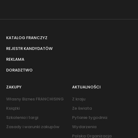
KATALOG FRANCZYZ
REJESTR KANDYDATÓW
REKLAMA
DORADZTWO
ZAKUPY
AKTUALNOŚCI
Własny Biznes FRANCHISING
Z kraju
Książki
Ze świata
Szkolenia i targi
Pytanie tygodnia
Zasady i warunki zakupów
Wydarzenia
Polska Organizacja