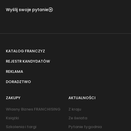
Wyślij swoje pytanie
KATALOG FRANCZYZ
REJESTR KANDYDATÓW
REKLAMA
DORADZTWO
ZAKUPY
AKTUALNOŚCI
Własny Biznes FRANCHISING
Z kraju
Książki
Ze świata
Szkolenia i targi
Pytanie tygodnia