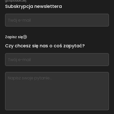
gospodarczej.
Subskrypcja newslettera
If
you
see
this,
Zapisz się
leave
Czy chcesz się nas o coś zapytać?
this
form
If
field
you
blank
see
this,
leave
this
form
field
blank