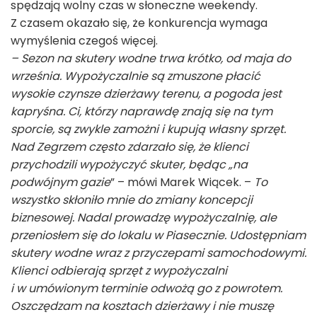
spędzają wolny czas w słoneczne weekendy.
Z czasem okazało się, że konkurencja wymaga
wymyślenia czegoś więcej.
– Sezon na skutery wodne trwa krótko, od maja do
września. Wypożyczalnie są zmuszone płacić
wysokie czynsze dzierżawy terenu, a pogoda jest
kapryśna. Ci, którzy naprawdę znają się na tym
sporcie, są zwykle zamożni i kupują własny sprzęt.
Nad Zegrzem często zdarzało się, że klienci
przychodzili wypożyczyć skuter, będąc „na
podwójnym gazie
” – mówi Marek Wiącek. –
To
wszystko skłoniło mnie do zmiany koncepcji
biznesowej. Nadal prowadzę wypożyczalnię, ale
przeniosłem się do lokalu w Piasecznie. Udostępniam
skutery wodne wraz z przyczepami samochodowymi.
Klienci odbierają sprzęt z wypożyczalni
i w umówionym terminie odwożą go z powrotem.
Oszczędzam na kosztach dzierżawy i nie muszę