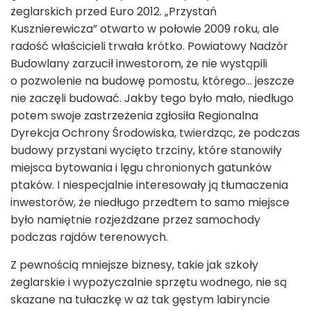
żeglarskich przed Euro 2012. „Przystań
Kusznierewicza” otwarto w połowie 2009 roku, ale
radość właścicieli trwała krótko. Powiatowy Nadzór
Budowlany zarzucił inwestorom, że nie wystąpili
o pozwolenie na budowę pomostu, którego... jeszcze
nie zaczęli budować. Jakby tego było mało, niedługo
potem swoje zastrzeżenia zgłosiła Regionalna
Dyrekcja Ochrony Środowiska, twierdząc, że podczas
budowy przystani wycięto trzciny, które stanowiły
miejsca bytowania i lęgu chronionych gatunków
ptaków. I niespecjalnie interesowały ją tłumaczenia
inwestorów, że niedługo przedtem to samo miejsce
było namiętnie rozjeżdżane przez samochody
podczas rajdów terenowych.
Z pewnością mniejsze biznesy, takie jak szkoły
żeglarskie i wypożyczalnie sprzętu wodnego, nie są
skazane na tułaczkę w aż tak gęstym labiryncie