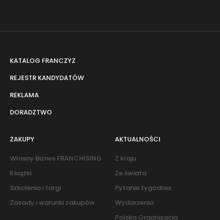
KATALOG FRANCZYZ
REJESTR KANDYDATÓW
REKLAMA
DORADZTWO
ZAKUPY
AKTUALNOŚCI
Własny Biznes FRANCHISING
Z kraju
Książki
Ze świata
Szkolenia i targi
Pytanie tygodnia
Zasady i warunki zakupów
Wydarzenia
Polska Organizacja