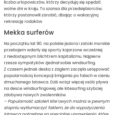
liczba urlopowiczów, którzy decydują się spędzić
wolne dni w kraju. To szansa dla przedsiębiorców,
którzy postanowili zarobić, dbając o wakacyjną
rekreację rodaków.
Mekka surferów
Na początku lat 90. na polskie jeziora i zatoki morskie
przebojem wdarły się sporty kojarzone wcześniej
z niedostępnym blichtrem kapitalizmu. Najpierw
rzesze sympatyków zjednał sobie windsurfing.
Z czasem jednak deska z żaglem zaczęła ustępować
popularnością koncepcji śmigania po falach w cieniu
dmuchanego latawca. Dziś wciąż więcej osób pływa
na desce windsurfingowej, ale kitesurfing szybciej
zdobywa nowych zwolenników.
– Popularność szkoleń kite’owych można w pewnym
stopniu wytłumaczyć faktem, że do wypożyczenia
latawca potrzebne są specjalne uprawnienia, które