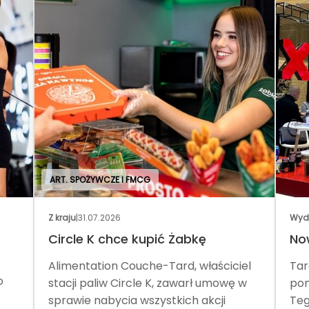
ART. SPOŻYWCZE I FMCG
Z kraju
|
31.07.2026
Wyd
Circle K chce kupić Żabkę
No
Alimentation Couche-Tard, właściciel
Tar
o
stacji paliw Circle K, zawarł umowę w
pom
sprawie nabycia wszystkich akcji
Teg