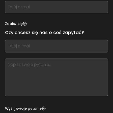
If
you
see
this,
Zapisz się
leave
Czy chcesz się nas o coś zapytać?
this
form
If
field
you
blank
see
this,
leave
this
form
field
blank
Wyślij swoje pytanie