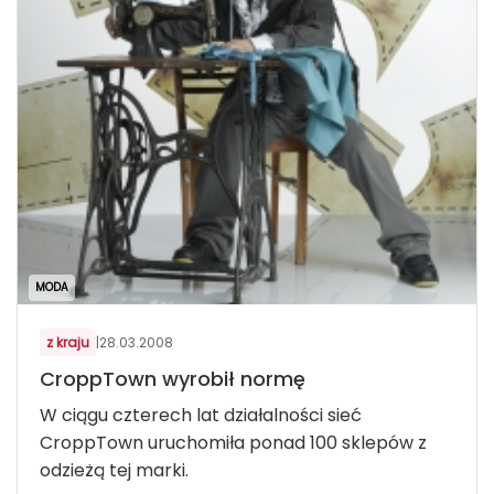
MODA
z kraju
|
28.03.2008
CroppTown wyrobił normę
W ciągu czterech lat działalności sieć
CroppTown uruchomiła ponad 100 sklepów z
odzieżą tej marki.