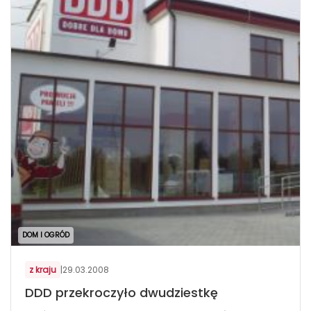
DOM I OGRÓD
z kraju
|
29.03.2008
DDD przekroczyło dwudziestkę