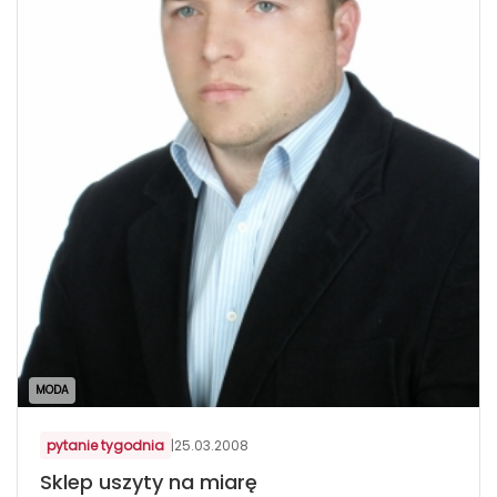
MODA
pytanie tygodnia
|
25.03.2008
Sklep uszyty na miarę