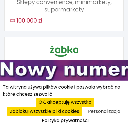
Sklepy convenience, minimarkety,
supermarkety
100 000 zł
Żabka
Sklepy typu convenience
Ta witryna używa plików cookie i pozwala wybrać na
które chcesz zezwolić
5 000 zł
OK, akceptuję wszystko
Zablokuj wszystkie pliki cookies
Personalizacja
Polityka prywatności