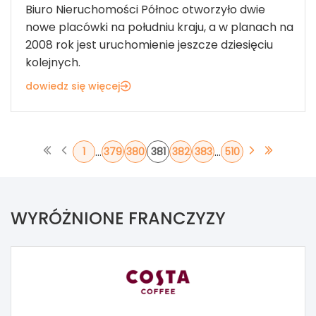
Biuro Nieruchomości Północ otworzyło dwie
nowe placówki na południu kraju, a w planach na
2008 rok jest uruchomienie jeszcze dziesięciu
kolejnych.
dowiedz się więcej
...
...
1
379
380
381
382
383
510
WYRÓŻNIONE FRANCZYZY