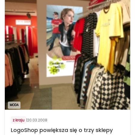
MODA
z kraju
|
20.03.2008
LogoShop powiększa się o trzy sklepy