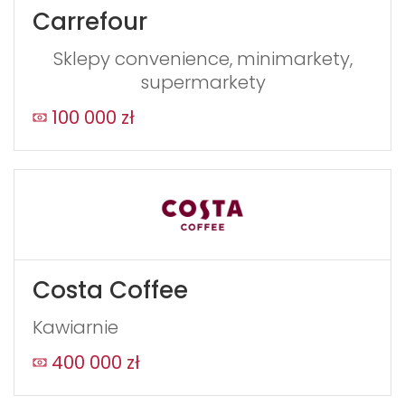
Carrefour
leave
this
Sklepy convenience, minimarkety,
form
supermarkety
field
blank
100 000 zł
Costa Coffee
Kawiarnie
400 000 zł
WYŚLIJ