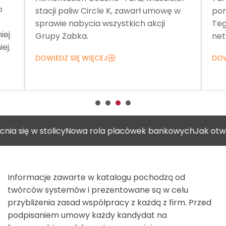
o
stacji paliw Circle K, zawarł umowę w
pom
sprawie nabycia wszystkich akcji
Teg
iej
Grupy Żabka.
net
ej.
DOWIEDZ SIĘ WIĘCEJ
DOW
w stolicy
Nowa rola placówek bankowych
Jak otworzyć ga
Informacje zawarte w katalogu pochodzą od
twórców systemów i prezentowane są w celu
przybliżenia zasad współpracy z każdą z firm. Przed
podpisaniem umowy każdy kandydat na