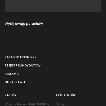
field
blank
Wyślij swoje pytanie
KATALOG FRANCZYZ
REJESTR KANDYDATÓW
REKLAMA
DORADZTWO
ZAKUPY
AKTUALNOŚCI
Własny Biznes FRANCHISING
Z kraju