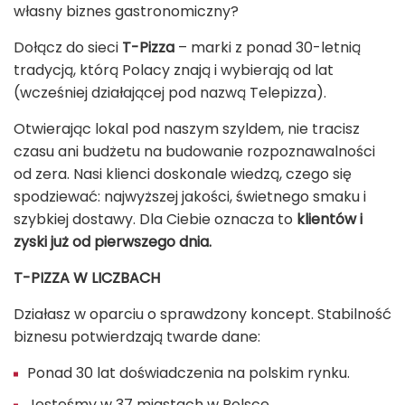
własny biznes gastronomiczny?
Dołącz do sieci
T-Pizza
– marki z ponad 30-letnią
tradycją, którą Polacy znają i wybierają od lat
(wcześniej działającej pod nazwą Telepizza).
Otwierając lokal pod naszym szyldem, nie tracisz
czasu ani budżetu na budowanie rozpoznawalności
od zera. Nasi klienci doskonale wiedzą, czego się
spodziewać: najwyższej jakości, świetnego smaku i
szybkiej dostawy. Dla Ciebie oznacza to
klientów i
zyski już od pierwszego dnia.
T-PIZZA W LICZBACH
Działasz w oparciu o sprawdzony koncept. Stabilność
biznesu potwierdzają twarde dane:
Ponad 30 lat doświadczenia na polskim rynku.
Jesteśmy w 37 miastach w Polsce