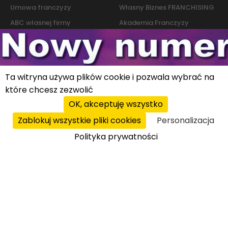
Umowa franczyzy
Własny Biznes FRANCHISING
ABC własnej firmy
Akademia Franczyzy
Słownik franczyzy i biznesu
Marketing
Kontakt
Ta witryna używa plików cookie i pozwala wybrać na
które chcesz zezwolić
Polityka cookies
|
Polityka prywatności
© 2026 PROFIT system sp. z o.o. All rights reserved.
OK, akceptuję wszystko
Zablokuj wszystkie pliki cookies
Personalizacja
Polityka prywatności