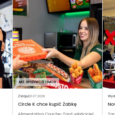
ART. SPOŻYWCZE I FMCG
Z kraju
|
31.07.2026
Wyd
Circle K chce kupić Żabkę
No
Alimentation Couche-Tard, właściciel
Tar