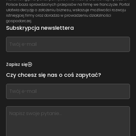
Polsce baza sprawdzonych przepisów na firmę we franczyzie. Portal
ułatwia decyzję o założeniu biznesu, wskazuje możliwości rozwoju
istniejącej firmy oraz doradza w prowadzeniu działalności
gospodarczej.
Subskrypcja newslettera
If
you
see
this,
Zapisz się
leave
Czy chcesz się nas o coś zapytać?
this
form
If
field
you
blank
see
this,
leave
this
form