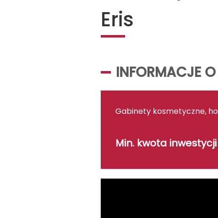
Eris
INFORMACJE O
Gabinety kosmetyczne, hot
Min. kwota inwestycji