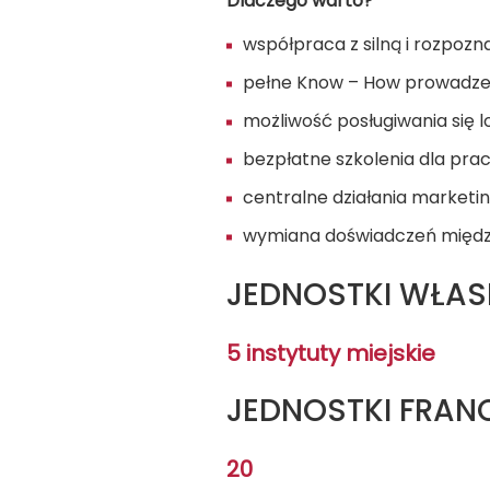
Dlaczego warto?
współpraca z silną i rozpoz
pełne Know – How prowadzen
możliwość posługiwania się l
bezpłatne szkolenia dla prac
centralne działania market
wymiana doświadczeń międz
JEDNOSTKI WŁAS
5 instytuty miejskie
JEDNOSTKI FRA
20