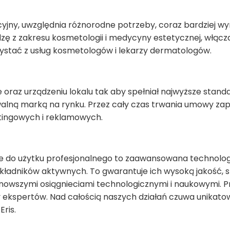
jny, uwzględnia różnorodne potrzeby, coraz bardziej w
ę z zakresu kosmetologii i medycyny estetycznej, włąc
zystać z usług kosmetologów i lekarzy dermatologów.
oraz urządzeniu lokalu tak aby spełniał najwyższe stan
awalną marką na rynku. Przez cały czas trwania umowy z
tingowych i reklamowych.
 do użytku profesjonalnego to zaawansowana technologi
składników aktywnych. To gwarantuje ich wysoką jakość,
ajnowszymi osiągnieciami technologicznymi i naukowymi.
y ekspertów. Nad całością naszych działań czuwa unika
ris.