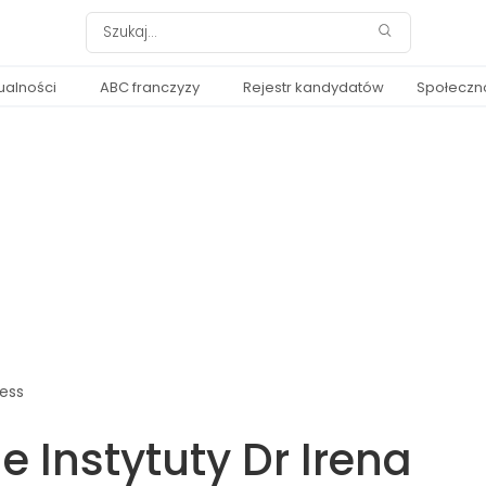
ualności
ABC franczyzy
Rejestr kandydatów
Społeczn
ness
 Instytuty Dr Irena