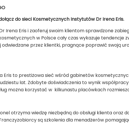
GO
 dołącz do sieci Kosmetycznych Instytutów Dr Irena Eris.
r Irena Eris i zaoferuj swoim klientom sprawdzone zabie
 kosmetycznych w Polsce cały czas wykazuje tendencje 
 odwiedzane przez klientki, pragnące poprawić swoją uro
a Eris to prestiżowa sieć wśród gabinetów kosmetycznyc
dziestu lat. Zdobyte doświadczenia to wynik współpracy
sług można korzystać w kilkunastu placówkach rozmieszc
onel otrzyma wiedzę niezbędną do obsługi klienta oraz 
ranczyzobiorcy są szkolenia dla menadżerów pomagając