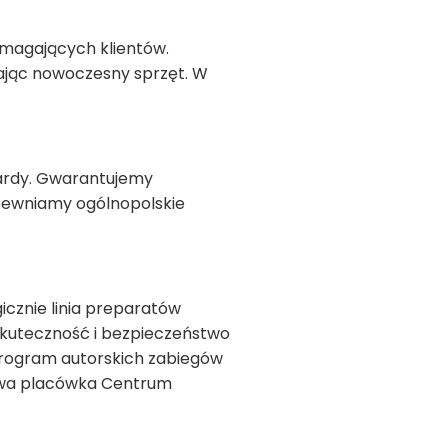
ymagających klientów.
zając nowoczesny sprzęt. W
dardy. Gwarantujemy
apewniamy ogólnopolskie
cznie linia preparatów
 skuteczność i bezpieczeństwo
 Program autorskich zabiegów
towa placówka Centrum