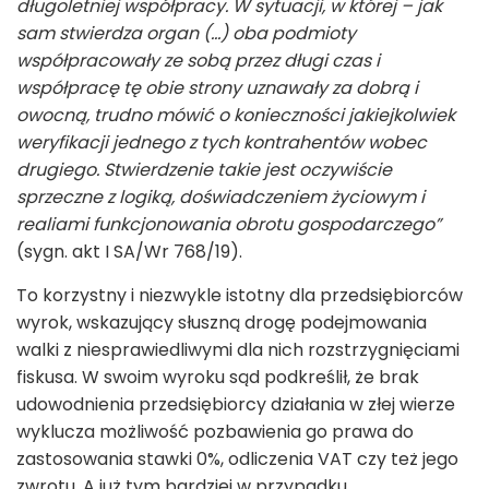
długoletniej współpracy. W sytuacji, w której – jak
sam stwierdza organ (…) oba podmioty
współpracowały ze sobą przez długi czas i
współpracę tę obie strony uznawały za dobrą i
owocną, trudno mówić o konieczności jakiejkolwiek
weryfikacji jednego z tych kontrahentów wobec
drugiego. Stwierdzenie takie jest oczywiście
sprzeczne z logiką, doświadczeniem życiowym i
realiami funkcjonowania obrotu gospodarczego”
(sygn. akt I SA/Wr 768/19).
To korzystny i niezwykle istotny dla przedsiębiorców
wyrok, wskazujący słuszną drogę podejmowania
walki z niesprawiedliwymi dla nich rozstrzygnięciami
fiskusa. W swoim wyroku sąd podkreślił, że brak
udowodnienia przedsiębiorcy działania w złej wierze
wyklucza możliwość pozbawienia go prawa do
zastosowania stawki 0%, odliczenia VAT czy też jego
zwrotu. A już tym bardziej w przypadku