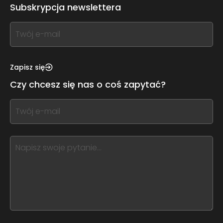
Subskrypcja newslettera
If
you
see
this,
Zapisz się
leave
Czy chcesz się nas o coś zapytać?
this
form
If
field
you
blank
see
this,
leave
this
form
field
blank