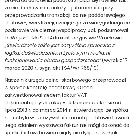
prawa do odliczenia podatku znalazł się również taki,
że nie dochował on należytej staranności przy
przeprowadzaniu transakcji, bo nie poddał swojego
dostawcy weryfikacji, uznając go za wiarygodnego na
podstawie wieloletniej współpracy. Jak podsumował
to Wojewódzki Sąd Administracyjny we Wrocławiu:
„Stwierdzenie takie jest oczywiście sprzeczne z
logiką, doświadczeniem życiowym i realiami
funkcjonowania obrotu gospodarczego”
(wyrok z 17
marca 2020 r., sygn. akt I SA/Wr 768/19).
Naczelnik urzędu celno-skarbowego przeprowadził
w spółce kontrolę podatkową. Organ
zakwestionował siedem faktur VAT
dokumentujących zakupy dokonane w okresie od
lipca 2013 r. do marca 2014 r., stwierdzając, że spółka
nie nabyła w rzeczywistości na ich podstawie towaru.
Jego zdaniem wystawca faktur nie mógł dokonać do
spółki dostaw, bowiem nigdy nie dysponował jak