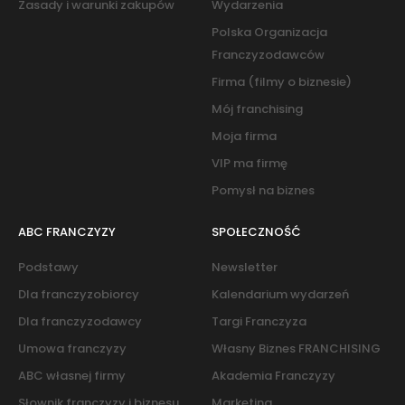
Zasady i warunki zakupów
Wydarzenia
Polska Organizacja
Franczyzodawców
Firma (filmy o biznesie)
Mój franchising
Moja firma
VIP ma firmę
Pomysł na biznes
ABC FRANCZYZY
SPOŁECZNOŚĆ
Podstawy
Newsletter
Dla franczyzobiorcy
Kalendarium wydarzeń
Dla franczyzodawcy
Targi Franczyza
Umowa franczyzy
Własny Biznes FRANCHISING
ABC własnej firmy
Akademia Franczyzy
Słownik franczyzy i biznesu
Marketing