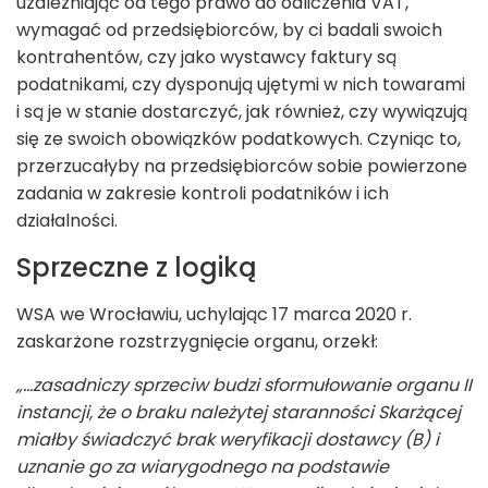
uzależniając od tego prawo do odliczenia VAT,
wymagać od przedsiębiorców, by ci badali swoich
kontrahentów, czy jako wystawcy faktury są
podatnikami, czy dysponują ujętymi w nich towarami
i są je w stanie dostarczyć, jak również, czy wywiązują
się ze swoich obowiązków podatkowych. Czyniąc to,
przerzucałyby na przedsiębiorców sobie powierzone
zadania w zakresie kontroli podatników i ich
działalności.
Sprzeczne z logiką
WSA we Wrocławiu, uchylając 17 marca 2020 r.
zaskarżone rozstrzygnięcie organu, orzekł:
„…zasadniczy sprzeciw budzi sformułowanie organu II
instancji, że o braku należytej staranności Skarżącej
miałby świadczyć brak weryfikacji dostawcy (B) i
uznanie go za wiarygodnego na podstawie