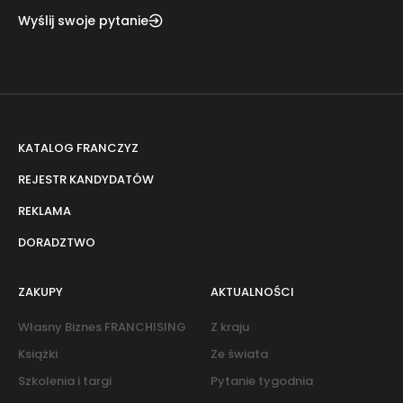
Wyślij swoje pytanie
KATALOG FRANCZYZ
REJESTR KANDYDATÓW
REKLAMA
DORADZTWO
ZAKUPY
AKTUALNOŚCI
Własny Biznes FRANCHISING
Z kraju
Książki
Ze świata
Szkolenia i targi
Pytanie tygodnia