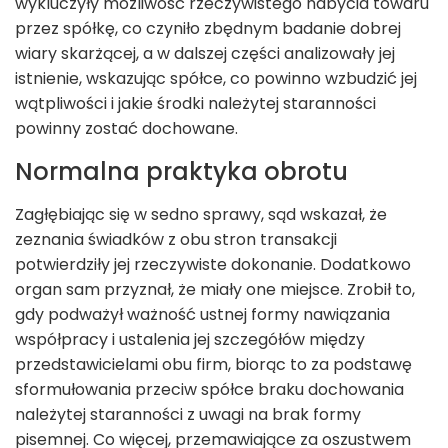
wykluczyły możliwość rzeczywistego nabycia towaru
przez spółkę, co czyniło zbędnym badanie dobrej
wiary skarżącej, a w dalszej części analizowały jej
istnienie, wskazując spółce, co powinno wzbudzić jej
wątpliwości i jakie środki należytej staranności
powinny zostać dochowane.
Normalna praktyka obrotu
Zagłębiając się w sedno sprawy, sąd wskazał, że
zeznania świadków z obu stron transakcji
potwierdziły jej rzeczywiste dokonanie. Dodatkowo
organ sam przyznał, że miały one miejsce. Zrobił to,
gdy podważył ważność ustnej formy nawiązania
współpracy i ustalenia jej szczegółów między
przedstawicielami obu firm, biorąc to za podstawę
sformułowania przeciw spółce braku dochowania
należytej staranności z uwagi na brak formy
pisemnej. Co więcej, przemawiające za oszustwem