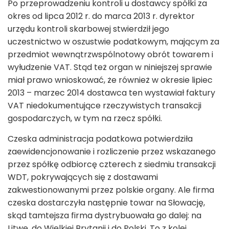
Po przeprowadzeniu kontroli u dostawcy spółki za
okres od lipca 2012 r. do marca 2013 r. dyrektor
urzędu kontroli skarbowej stwierdził jego
uczestnictwo w oszustwie podatkowym, mającym za
przedmiot wewnątrzwspólnotowy obrót towarem i
wyłudzenie VAT. Stąd też organ w niniejszej sprawie
miał prawo wnioskować, że również w okresie lipiec
2013 – marzec 2014 dostawca ten wystawiał faktury
VAT niedokumentujące rzeczywistych transakcji
gospodarczych, w tym na rzecz spółki.
Czeska administracja podatkowa potwierdziła
zaewidencjonowanie i rozliczenie przez wskazanego
przez spółkę odbiorcę czterech z siedmiu transakcji
WDT, pokrywających się z dostawami
zakwestionowanymi przez polskie organy. Ale firma
czeska dostarczyła następnie towar na Słowację,
skąd tamtejsza firma dystrybuowała go dalej: na
Litwę, do Wielkiej Brytanii i do Polski. To z kolei