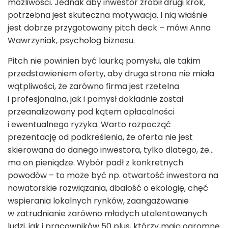
możliwości. Jednak aby inwestor zrobił drugi krok,
potrzebna jest skuteczna motywacja. I nią właśnie
jest dobrze przygotowany pitch deck – mówi Anna
Wawrzyniak, psycholog biznesu.
Pitch nie powinien być laurką pomysłu, ale takim
przedstawieniem oferty, aby druga strona nie miała
wątpliwości, że zarówno firma jest rzetelna
i profesjonalna, jak i pomysł dokładnie został
przeanalizowany pod kątem opłacalności
i ewentualnego ryzyka. Warto rozpocząć
prezentację od podkreślenia, że oferta nie jest
skierowana do danego inwestora, tylko dlatego, że…
ma on pieniądze. Wybór padł z konkretnych
powodów – to może być np. otwartość inwestora na
nowatorskie rozwiązania, dbałość o ekologię, chęć
wspierania lokalnych rynków, zaangażowanie
w zatrudnianie zarówno młodych utalentowanych
ludzi, jak i pracowników 50 plus, którzy mają ogromne