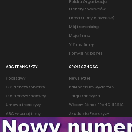
Polska Organizacja
Franczyzodawców
Firma (filmy o biznesie)
Mój franchising
Moja firma
VIP ma firmę
Pomysł na biznes
ABC FRANCZYZY
SPOŁECZNOŚĆ
Podstawy
Newsletter
Dla franczyzobiorcy
Kalendarium wydarzeń
Dla franczyzodawcy
Targi Franczyza
Umowa franczyzy
Własny Biznes FRANCHISING
ABC własnej firmy
Akademia Franczyzy
Słownik franczyzy i biznesu
Marketing
Kontakt