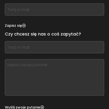
If
you
see
this,
Zapisz się
leave
Czy chcesz się nas o coś zapytać?
this
form
If
field
you
blank
see
this,
leave
this
form
field
blank
Wyślij swoje pytanie