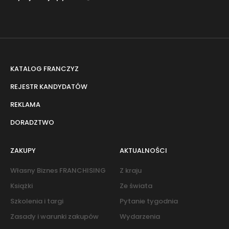
KATALOG FRANCZYZ
REJESTR KANDYDATÓW
REKLAMA
DORADZTWO
ZAKUPY
AKTUALNOŚCI
Własny Biznes FRANCHISING
Z kraju
Książki
Ze świata
Szkolenia i targi
Pytanie tygodnia
Zasady i warunki zakupów
Wydarzenia