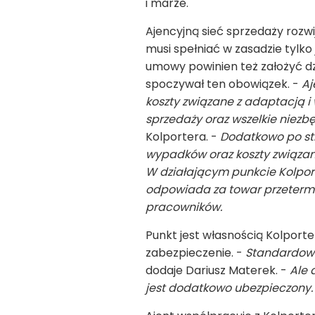
i marże.
Ajencyjną sieć sprzedaży rozw
musi spełniać w zasadzie tylk
umowy powinien też założyć d
spoczywał ten obowiązek. -
Aj
koszty związane z adaptacją i
sprzedaży oraz wszelkie niezbę
Kolportera. -
Dodatkowo po str
wypadków oraz koszty związane
W działającym punkcie Kolport
odpowiada za towar przetermin
pracowników.
Punkt jest własnością Kolporter
zabezpieczenie. -
Standardowo
dodaje Dariusz Materek. -
Ale 
jest dodatkowo ubezpieczony.