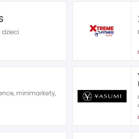
S
 dzieci
ence, minimarkety,