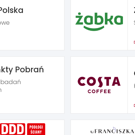
Polska
owe
kty Pobrań
ń badań
h