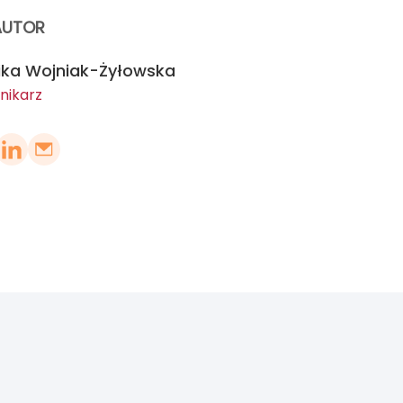
AUTOR
ika Wojniak-Żyłowska
nikarz