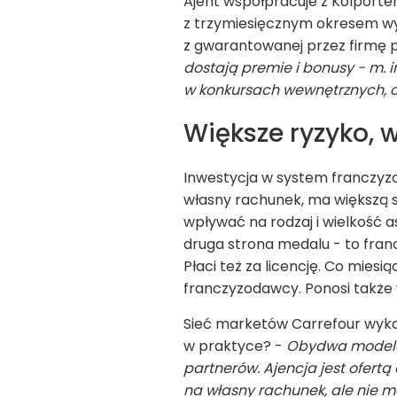
Ajent współpracuje z Kolporte
z trzymiesięcznym okresem wyp
z gwarantowanej przez firmę p
dostają premie i bonusy - m. 
w konkursach wewnętrznych, o
Większe ryzyko, w
Inwestycja w system franczyzo
własny rachunek, ma większą s
wpływać na rodzaj i wielkość 
druga strona medalu - to fran
Płaci też za licencję. Co mie
franczyzodawcy. Ponosi także 
Sieć marketów Carrefour wyko
w praktyce? -
Obydwa modele 
partnerów. Ajencja jest ofertą
na własny rachunek, ale nie 