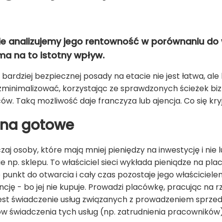
bie analizujemy jego rentowność w porównaniu do 
a na to istotny wpływ.
bardziej bezpiecznej posady na etacie nie jest łatwa, ale k
 zminimalizować, korzystając ze sprawdzonych ścieżek b
w. Taką możliwość daje franczyza lub ajencja. Co się kry
 na gotowe
aj osoby, które mają mniej pieniędzy na inwestycję i nie 
 np. sklepu. To właściciel sieci wykłada pieniądze na pla
punkt do otwarcia i cały czas pozostaje jego właściciele
encję - bo jej nie kupuje. Prowadzi placówkę, pracując na rz
st świadczenie usług związanych z prowadzeniem sprzed
tów świadczenia tych usług (np. zatrudnienia pracownikó