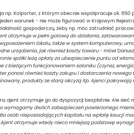
ija np. Kolporter, z którym obecnie współpracuje ok. 650
o jeden warunek - nie może figurować w Krajowym Rejest
ziałalność gospodarczą, żeby np. móc zatrudniać pracow
ent otrzymuje w pełni gotową do działania, zatowarowan
 wyposażeniem lokalu, także w system komputerowy, umoż
dne urządzenia, jak również koszty towaru
- mówi Dariusz
onie spółki leżą opłaty za ubezpieczenie puntu od włama
 z bieżącym funkcjonowaniem saloniku (czynsz, energia, w
er ponosi również koszty zakupu i dostarczenia nowego 
owany, produkty ze starą akcyzą itp. Ajenci pokrywają 
a, ajent otrzymuje go do dyspozycji bezpłatnie. Ale sieć m
 wymagamy dwóch zabezpieczeń powierzonego mienia i 
dla osób nieposiadających kapitału na wpłatę kaucji ma
 Ajent otrzymuje wtedy nieco mniejszą podstawę wynagr