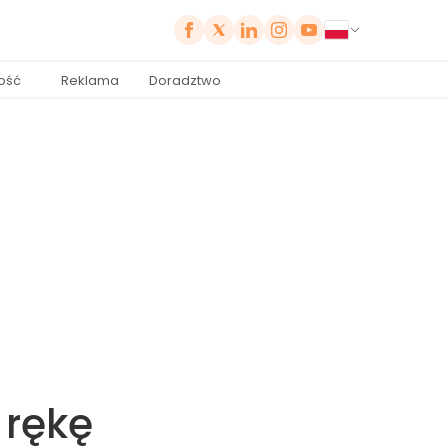
ość
Reklama
Doradztwo
 rękę