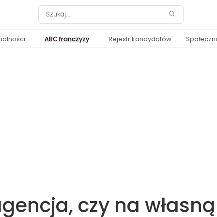
ualności
ABC franczyzy
Rejestr kandydatów
Społeczn
agencja, czy na własną