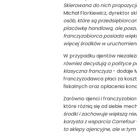
Skierowana do nich propozycja
Michał Florkiewicz, dyrektor 
osób, które są przedsiębiorca
placówkę handlową, ale poszu
franczyzobiorca posiada więk
więcej środków w uruchomieni
W przypadku ajentów niezależno
również decydują o polityce p
klasyczna franczyza
- dodaje M
franczyzodawca płaci za koszty
fiskalnych oraz opłacenia konce
Zarówno ajenci i franczyzobi
które różnią się od siebie mec
środki i zachowuje większą ni
korzysta z wsparcia Carrefour
to sklepy ajencyjne, ale w ty