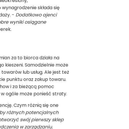
ieokreślony,
o wynagrodzenie składa się
daży. -
Dodatkowo ajenci
obre wyniki osiągane
erek.
ian za to biorca działa na
go kieszeni. Samodzielnie może
owarów lub usług. Ale jest też
cie punktu oraz zakup towaru.
w-how i za bieżącą pomoc
o w ogóle może ponieść straty.
ncję. Czym różnią się one
by różnych potencjalnych
otworzyć swój pierwszy sklep
dczenia w zarządzaniu.