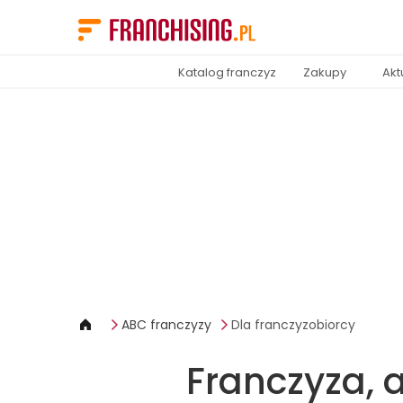
Panel zarządzania plikami cookies
Katalog franczyz
Zakupy
Akt
ABC franczyzy
Dla franczyzobiorcy
Franczyza, 