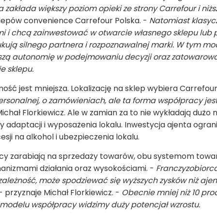
 zakłada większy poziom opieki ze strony Carrefour i niż
sklepów convenience Carrefour Polska. -
Natomiast klasycz
mi i chcą zainwestować w otwarcie własnego sklepu lub p
kują silnego partnera i rozpoznawalnej marki. W tym m
szą autonomię w podejmowaniu decyzji oraz zatowarowa
e sklepu.
ść jest mniejsza. Lokalizację na sklep wybiera Carrefour
ersonalnej, o zamówieniach, ale ta forma współpracy jest
ichał Florkiewicz. Ale w zamian za to nie wykładają dużo n
 adaptacji i wyposażenia lokalu. Inwestycja ajenta ogran
sji na alkohol i ubezpieczenia lokalu.
orcy zarabiają na sprzedaży towarów, obu systemom towa
hanizmami działania oraz wysokościami. -
Franczyzobiorca,
ezależność, może spodziewać się wyższych zysków niż ajen
- przyznaje Michał Florkiewicz. -
Obecnie mniej niż 10 proc
m modelu współpracy widzimy duży potencjał wzrostu.