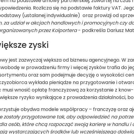
rem na podstawie umowy partnerskiej, zawartej na czas n
owiedzenia. Rozlicza się na podstawie faktury VAT. Jeg
odstawy (ustalanej indywidualnie) oraz prowizji od sprze
in. za udział w akcjach handlowych i promocyjnych czy d
rganizowanych przez Kolportera
- podkreśla Dariusz Mat
iększe zyski
wy jest zazwyczaj większa od biznesu agencyjnego. W zam
wobodę w prowadzeniu firmy i więcej zysków trafia do je
asortymentu oraz sam podejmuje decyzję o wysokości cen t
czyzobiorca wykłada pieniądze na przygotowanie i otwar
siąc musi wnosić opłatę franczyzową za korzystanie z kno
większe ryzyko wynikające z prowadzenia działalności, b
rzystuje obydwa modele współpracy – franczyzę oraz aje
zostały przygotowane tak, aby odpowiedzieć na potrze
 dla osób, które chcą rozpocząć swoją karierę w handlu i 
mają wystarczających środków lub wcześniejszego doświa