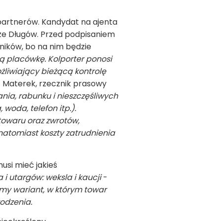
 partnerów. Kandydat na ajenta
rze Długów. Przed podpisaniem
ników, bo na nim będzie
ą placówkę. Kolporter ponosi
liwiający bieżącą kontrolę
 Materek, rzecznik prasowy
nia, rabunku i nieszczęśliwych
oda, telefon itp.).
towaru oraz zwrotów,
natomiast koszty zatrudnienia
usi mieć jakieś
utargów: weksla i kaucji
-
my wariant, w którym towar
odzenia.