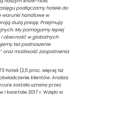
rcą naszym know-how,
zasięgu podłączamy hotele do
ze warunki handlowe w
rają dużą presję. Przejmują
cyjnych. My pomagamy lepiej
w i obecność w globalnych
nujemy też podnoszenie
 oraz możliwość zaopatrzenia
hoteli (2,5 proc. więcej niż
wiadczenie klientów. Analiza
rcure została uznana przez
I kwartale 2017 r. Wzięło w