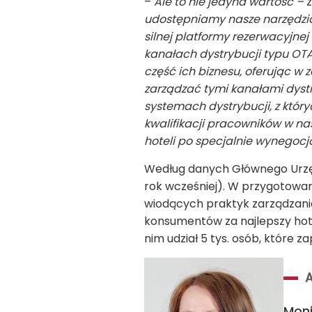
–
Ale to nie jedyna wartość –
z
udostępniamy nasze narzędzia
silnej platformy rezerwacyjne
kanałach dystrybucji typu OTA 
część ich biznesu, oferując 
zarządzać tymi kanałami dyst
systemach dystrybucji, z który
kwalifikacji pracowników w n
hoteli po specjalnie wynego
Według danych Głównego Urzędu
rok wcześniej). W przygotowa
wiodących praktyk zarządzani
konsumentów za najlepszy hote
nim udział 5 tys. osób, które 
Mon