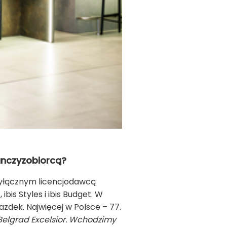
ranczyzobiorcą?
wyłącznym licencjodawcą
bis Styles i ibis Budget. W
azdek. Najwięcej w Polsce – 77.
Belgrad Excelsior. Wchodzimy