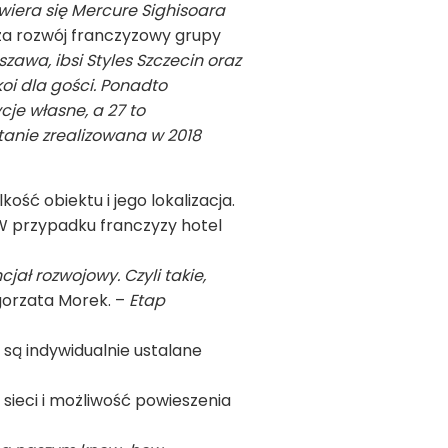
wiera się Mercure Sighisoara
za rozwój franczyzowy grupy
szawa, ibsi Styles Szczecin oraz
i dla gości. Ponadto
je własne, a 27 to
anie zrealizowana w 2018
ość obiektu i jego lokalizacja.
W przypadku franczyzy hotel
jał rozwojowy. Czyli takie,
orzata Morek. –
Etap
są indywidualnie ustalane
sieci i możliwość powieszenia