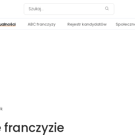
ualności
ABC franczyzy
Rejestr kandydatów
Społeczn
ek
 franczyzie