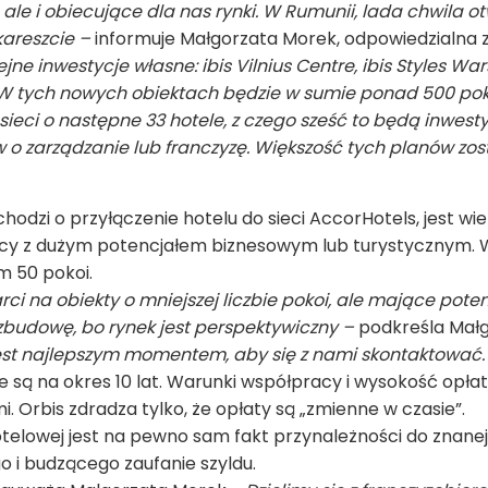
le i obiecujące dla nas rynki. W Rumunii, lada chwila ot
kareszcie –
informuje Małgorzata Morek, odpowiedzialna 
ne inwestycje własne: ibis Vilnius Centre, ibis Styles War
 W tych nowych obiektach będzie w sumie ponad 500 poko
eci o następne 33 hotele, z czego sześć to będą inwestyc
 zarządzanie lub franczyzę. Większość tych planów zost
odzi o przyłączenie hotelu do sieci AccorHotels, jest wielk
licy z dużym potencjałem biznesowym lub turystycznym. 
m 50 pokoi.
i na obiekty o mniejszej liczbie pokoi, ale mające potenc
ozbudowę, bo rynek jest perspektywiczny –
podkreśla Małg
jest najlepszym momentem, aby się z nami skontaktować.
ą na okres 10 lat. Warunki współpracy i wysokość opłat 
. Orbis zdradza tylko, że opłaty są „zmienne w czasie”.
telowej jest na pewno sam fakt przynależności do znanej 
 i budzącego zaufanie szyldu.