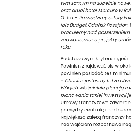
tym samym na zupełnie nowe, a
oraz drugi hotel Mercure w Bu
Orbis. –
Prowadzimy cztery kolej
ibis Budget Gdańsk Posejdon.
pracujemy nad poszerzeniem si
zaawansowane projekty umów o
roku.
Podstawowym kryterium, jeśli ch
Powinien znajdować się w oko
powinien posiadać też minimu
–
Chociaż jesteśmy także otwarc
których właściciele planują r
planowania takiej inwestycji 
Umowy franczyzowe zawierane s
pomiędzy centralą i partnerami
Największą zaletą franczyzy ho
nad wejściem rozpoznawalnego