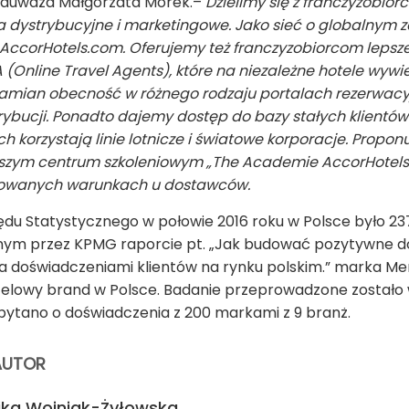
auważa Małgorzata Morek.–
Dzielimy się z franczyzobio
 dystrybucyjne i marketingowe. Jako sieć o globalnym 
j AccorHotels.com. Oferujemy też franczyzobiorcom leps
(Online Travel Agents), które na niezależne hotele wywie
w zamian obecność w różnego rodzaju portalach rezerwa
rybucji. Ponadto dajemy dostęp do bazy stałych klientó
ch korzystają linie lotnicze i światowe korporacje. Propo
aszym centrum szkoleniowym „The Academie AccorHotels”
cjowanych warunkach u dostawców.
 Statystycznego w połowie 2016 roku w Polsce było 2373 
nym przez KPMG raporcie pt. „Jak budować pozytywne doś
a doświadczeniami klientów na rynku polskim.” marka Me
lowy brand w Polsce. Badanie przeprowadzone zostało w 
zapytano o doświadczenia z 200 markami z 9 branż.
AUTOR
ika Wojniak-Żyłowska