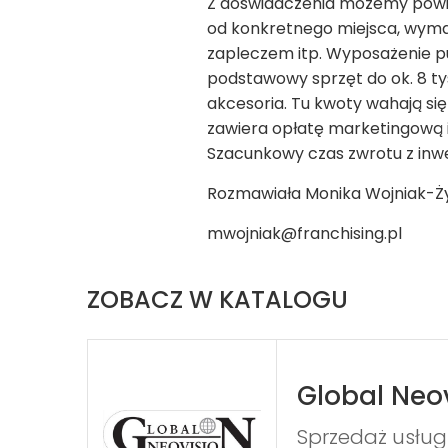
Z doświadczenia możemy powiedz
od konkretnego miejsca, wymag
zapleczem itp. Wyposażenie pun
podstawowy sprzęt do ok. 8 tys
akcesoria. Tu kwoty wahają się 
zawiera opłatę marketingową i j
Szacunkowy czas zwrotu z inwes
Rozmawiała Monika Wojniak-Ż
mwojniak@franchising.pl
ZOBACZ W KATALOGU
Global Neo
Sprzedaż usług