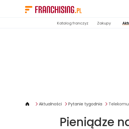
Panel zarządzania plikami cookies
Katalog franczyz
Zakupy
Akt
Aktualności
Pytanie tygodnia
Telekomun
Pieniądze n