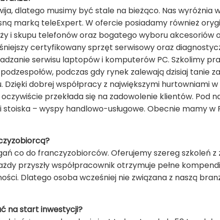
zwija, dlatego musimy być stale na bieżąco. Nas wyróżni
ną marką teleExpert. W ofercie posiadamy również oryg
y i skupu telefonów oraz bogatego wyboru akcesoriów o
niejszy certyfikowany sprzęt serwisowy oraz diagnosty
wadzanie serwisu laptopów i komputerów PC. Szkolimy pr
odzespołów, podczas gdy rynek zalewają dzisiaj tanie za
u. Dzięki dobrej współpracy z największymi hurtowniami w
 oczywiście przekłada się na zadowolenie klientów. Pod
 i stoiska – wyspy handlowo-usługowe. Obecnie mamy w 
czyzobiorcą?
 co do franczyzobiorców. Oferujemy szereg szkoleń z z
 Każdy przyszły współpracownik otrzymuje pełne kompend
ości. Dlatego osoba wcześniej nie związana z naszą bran
 na start inwestycji?