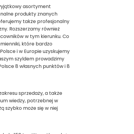
a wyjątkowy asortyment
inalne produkty znanych
ferujemy także profesjonalny
czny. Rozszerzamy również
acowników w tym kierunku. Co
mienniki, które bardzo
 Polsce i w Europie uzyskujemy
 naszym szyldem prowadzimy
Polsce 8 własnych punktów i 8
akresu sprzedaży, a także
ium wiedzy, potrzebnej w
żą szybko może się w niej