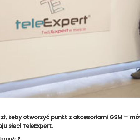
 zł, żeby otworzyć punkt z akcesoriami GSM – mów
u sieci TeleExpert.
 branża?