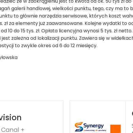
ieć że w zaokrągleniu jest to kwota od ok. 50 tys zł do 
ań galerii handlowej, wielkości punktu, tego, czy ma to 
ktu to głównie narzędzia serwisowe, których koszt waha si
. zł za elementy już zaawansowane. Kolejne wydatki to o
od 10 do 15 tys. zł. Opłata licencyjna wynosi 5 tys. zł net
est zależna od lokalizacji punktu. Zawiera się w widełkach 
tycji to zwykle okres od 6 do 12 miesięcy.
yłowska
vision
 Canal +