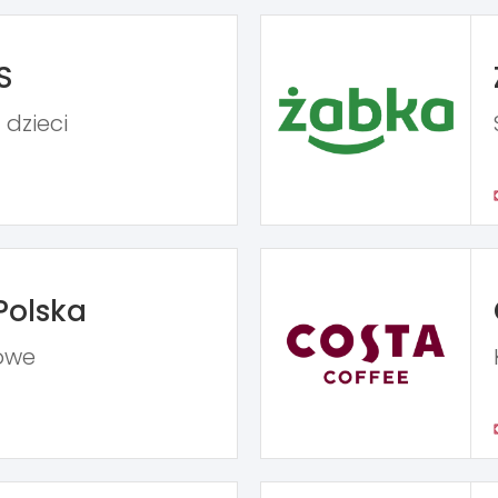
S
 dzieci
Polska
owe