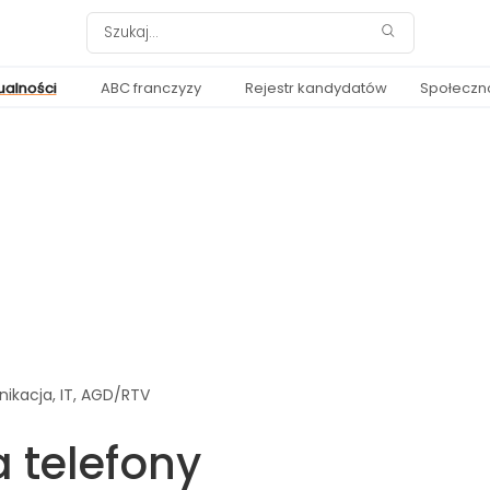
ualności
ABC franczyzy
Rejestr kandydatów
Społeczn
ikacja, IT, AGD/RTV
a telefony