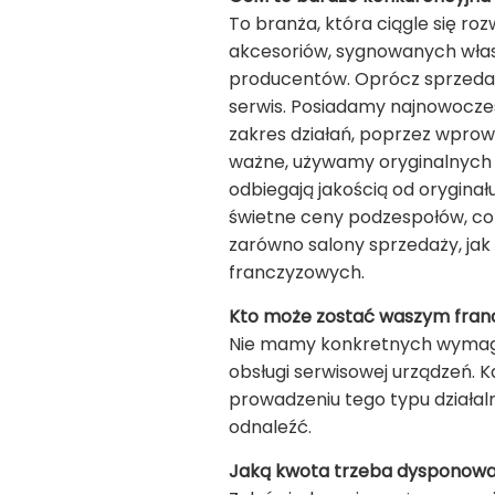
To branża, która ciągle się ro
akcesoriów, sygnowanych włas
producentów. Oprócz sprzedaż
serwis. Posiadamy najnowocześ
zakres działań, poprzez wpro
ważne, używamy oryginalnych p
odbiegają jakością od oryginał
świetne ceny podzespołów, co
zarówno salony sprzedaży, jak
franczyzowych.
Kto może zostać waszym fran
Nie mamy konkretnych wymagań
obsługi serwisowej urządzeń.
prowadzeniu tego typu działaln
odnaleźć.
Jaką kwota trzeba dysponować