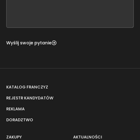
this
form
field
blank
Wyślij swoje pytanie
KATALOG FRANCZYZ
REJESTR KANDYDATÓW
REKLAMA
DORADZTWO
ZAKUPY
AKTUALNOŚCI