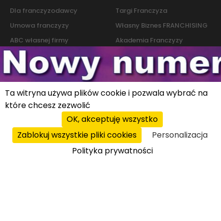
Dla franczyzodawcy
Targi Franczyza
Umowa franczyzy
Własny Biznes FRANCHISING
ABC własnej firmy
Akademia Franczyzy
Słownik franczyzy i biznesu
Marketing
Kontakt
Ta witryna używa plików cookie i pozwala wybrać na
które chcesz zezwolić
Polityka cookies
|
Polityka prywatności
© 2026 PROFIT system sp. z o.o. All rights reserved.
OK, akceptuję wszystko
Zablokuj wszystkie pliki cookies
Personalizacja
Polityka prywatności