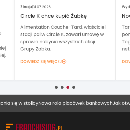
Z kraju
|
31.07.2026
Wyd
Circle K chce kupić Żabkę
No
Alimentation Couche-Tard, właściciel
Tar
o
stacji paliw Circle K, zawarł umowę w
pom
sprawie nabycia wszystkich akcji
Teg
iej
Grupy Żabka.
net
ej.
DOWIEDZ SIĘ WIĘCEJ
DOW
w stolicy
Nowa rola placówek bankowych
Jak otworzyć ga