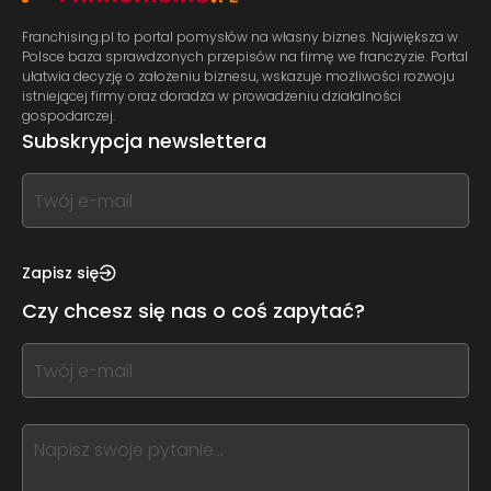
Franchising.pl to portal pomysłów na własny biznes. Największa w
Polsce baza sprawdzonych przepisów na firmę we franczyzie. Portal
ułatwia decyzję o założeniu biznesu, wskazuje możliwości rozwoju
istniejącej firmy oraz doradza w prowadzeniu działalności
gospodarczej.
Subskrypcja newslettera
If
you
see
this,
Zapisz się
leave
Czy chcesz się nas o coś zapytać?
this
form
If
field
you
blank
see
this,
leave