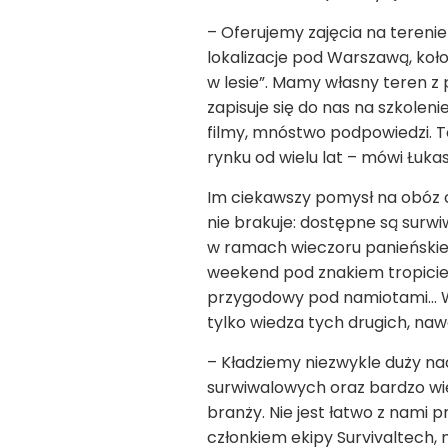
– Oferujemy zajęcia na teren
lokalizacje pod Warszawą, koło
w lesie”. Mamy własny teren z
zapisuje się do nas na szkolen
filmy, mnóstwo podpowiedzi. T
rynku od wielu lat – mówi Łukas
Im ciekawszy pomysł na obóz 
nie brakuje: dostępne są surw
w ramach wieczoru panieńskie
weekend pod znakiem tropiciel
przygodowy pod namiotami… Wsz
tylko wiedza tych drugich, naw
– Kładziemy niezwykle duży nac
surwiwalowych oraz bardzo wie
branży. Nie jest łatwo z nami
członkiem ekipy Survivaltech, m