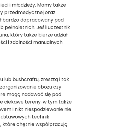
ci i młodzieży. Mamy także
cy przedmedycznej oraz
był bardzo dopracowany pod
 pełnoletnich. Jeśli uczestnik
una, który także bierze udział
ości i zdolności manualnych
 lub bushcraftu, zresztą i tak
a zorganizowanie obozu czy
tóre mogą nadawać się pod
je ciekawe tereny, w tym także
awem i nikt niespodziewanie nie
 podstawowych technik
 które chętnie współpracują