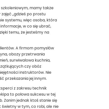
u szkoleniowym, mamy także
 zajęć „gdzieś po prostu
ie systemu, więc osoba, która
informacje, w co się ubrać,
ięki temu, że jesteśmy na
klientów. A firmom pomysłów
syna, obozy przetrwania
ień, surwiwalowa kuchnia,
czątkujących czy obóz
ejętności instruktorów. Nie
ść przekazania jej innym.
ksperci z zakresu technik
kipa to połowa sukcesu w tej
. Zanim jednak ktoś stanie się
 świetny w tym, co robi, ale nie