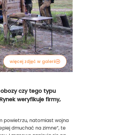
więcej zdjęć w galerii
 obozy czy tego typu
ynek weryfikuje firmy,
 powietrzu, natomiast wojna
epiej dmuchać na zimne”, te