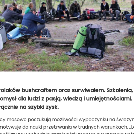
olaków bushcraftem oraz surwiwalem. Szkolenia,
sł dla ludzi z pasją, wiedzą i umiejętnościami. R
łącznie na szybki zysk.
cy masowo poszukują możliwości wypoczynku na świeżym
h motywuje do nauki przetrwania w trudnych warunkach. „L