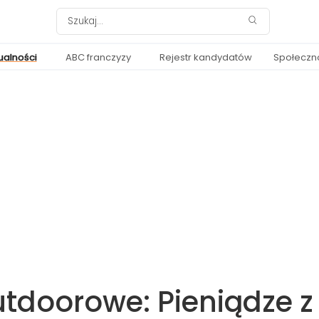
ualności
ABC franczyzy
Rejestr kandydatów
Społeczn
doorowe: Pieniądze z