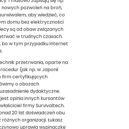
y. I masowo zapisują się np.
s. nowych pozwoleń na broń,
surwiwalem, aby wiedzieć, co
nym domu bez elektryczności
dalecy są od obaw związanych
zetrwać w trudnych czasach.
ty, bo w tym przypadku internet
s.
 technik przetrwania, oparte na
ocedur (jak np. w Japonii
 firm certyfikujących
 mówimy o obozach
a uzasadnienie dydaktyczne.
 jest opinia innych kursantów
właściciel firmy Survivaltech.
ponad 20 lat doświadczeń obu
 różnych organizacji. Łukasz
wyczynowo uprawia wspinaczkę