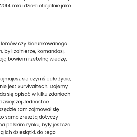
14 roku działa oficjalnie jako
lomów czy kierunkowanego
. byli żołnierze, komandosi,
ają bowiem rzetelną wiedzę,
jmujesz się czymś całe życie,
nie jest Survivaltech. Dajemy
da się opisać w kilku zdaniach
zisiejszej Jednostce
szędzie tam zajmował się
to samo zresztą dotyczy
na polskim rynku, były jeszcze
 ich dziesiątki, do tego