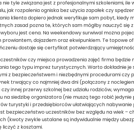
 nie tyle związana jest z profesjonalnymi szkoleniami, il
lu, jak rozpalenia ogniska bez użycia zapałek czy spędze
ania klienta dopiero jednak weryfikuje sam pobyt, kiedy 
żnych zasad pozna te, których sam mógłby nauczyć się z 
yboru jest cena. Na weekendowy surwiwal można pojechać
m prowiantem, dojazdem oraz ekwipunkiem. Te topowe of
ończeniu dostaje się certyfikat potwierdzający umiejętnośc
 uczestników czy miejsca prowadzenia zajęć firma będzie 
nia tego typu imprez turystycznych. Warto dokładnie je
anymi z bezpieczeństwem i niezbędnymi procedurami czy 
nek trwający co najmniej dwa dni (połączony z noclegie
 czy innej przerwy szkolnej bez udziału rodziców, wymaga
 na siedzibę organizatora (nie muszą tego robić jedynie 
orów turystyki i przedsiębiorców ułatwiających nabywanie
est bezpieczeństwo uczestników bez względu na wiek – c
ych (kwoty zwykle ustalane są indywidualnie między ubez
 liczyć z kosztami.