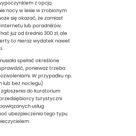
e wypoczynkiem z opcją
nie nocy w lesie w zrobionym
może się okazać, że zamiast
internetu lub poradników.
 już od średnio 300 zł, ale
erty to nieraz wydatek nawet
i.
musiała spełnić określone
 sprawdzić, ponieważ trzeba
pozwoleniami. W przypadku np.
m lub bez noclegu)
 zgłoszenia do kuratorium
przedsiębiorcy turystyczni
 powiązanych usług
hoć ubezpieczenia tego typu
pieczycielem