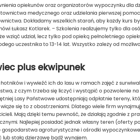
enia opiekunów oraz organizatorów wypoczynku dla dzie
atownictwa medycznego oraz udzielania pierwszej pomo
ownictwa. Dokładamy wszelkich starań, aby każdy kurs 
 Łukasz Kotlarek. – Szkolenia realizujemy tylko dla osób
że wziąć udział, lecz tylko pod opieką pełnoletniego opiek
odego uczestnika to 13-14 lat. Wszystko zależy od możliw
wiec plus ekwipunek
otników i wywieźć ich do lasu w ramach zajęć z surwiwalu
stwa, z czym trzeba się liczyć i wystąpić o pozwolenie n
ętniej Lasy Państwowe udostępniają odpłatnie tereny, k
wiąże się to z obostrzeniami. Dlatego wiele firm wynajmu
icieli. Mają dzięki temu pewność, że działają zgodnie z pr
cznymi. Najlepiej posiadać jednak własny teren (oferty
e gospodarstwa agroturystyczne i ośrodki wypoczynkowe,
ć lub stałą dzierżawę bądź wynajem.