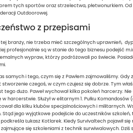
ktorem tych sportów oraz strzelectwa, płetwonurkiem. Od 20
deracji Outdoorowej.
czeństwo z przepisami
 tej branży, nie trzeba mieć szczególnych uprawnień,
dyp
ej profesjonalnie są w stanie do tego biznesu podejść m.in
emalnych wypraw, którzy podróżowali po świecie. Posiad
mi.
as samych i tego, czym się z Pawłem zajmowaliśmy. Gdy za
t stworzenie czegoś, w czym czujesz się dobrze. Tym właś
st tego dużo. Paweł wychował kilka pokoleń harcerzy. Nie 
w harcerstwie. Służył w elitarnym 1. Pułku Komandosów (d
ał dla kilku klubów specjalnościowych i militarnych. W
Stąd jego wyjątkowe podejście do uczestników szkoleń, 
podkreśla Łukasz Kotlarek. Kiedy Survivaltech pojawił się 
 zajmujące się szkoleniami z technik surwiwalowych. Dziś są