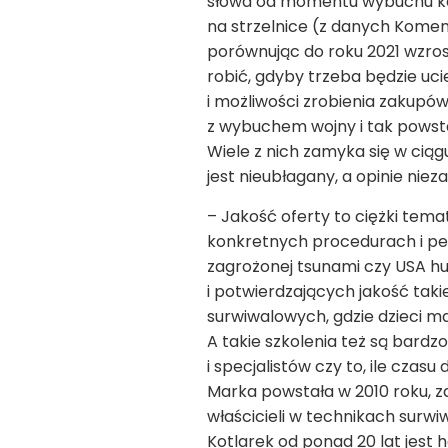
słowa od momentu wybuchu konf
na strzelnice (z danych Komen
porównując do roku 2021 wzros
robić, gdyby trzeba będzie uc
i możliwości zrobienia zakupów
z wybuchem wojny i tak powsta
Wiele z nich zamyka się w ciągu
jest nieubłagany, a opinie nie
– Jakość oferty to ciężki temat
konkretnych procedurach i pew
zagrożonej tsunami czy USA hur
i potwierdzających jakość taki
surwiwalowych, gdzie dzieci ma
A takie szkolenia też są bardz
i specjalistów czy to, ile czas
Marka powstała w 2010 roku, z
właścicieli w technikach surwi
Kotlarek od ponad 20 lat jes