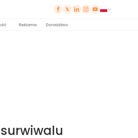
ość
Reklama
Doradztwo
 surwiwalu