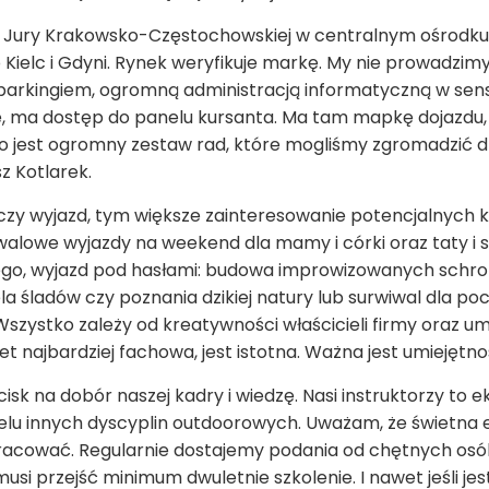
ie Jury Krakowsko-Częstochowskiej w centralnym ośrodk
 Kielc i Gdyni. Rynek weryfikuje markę. My nie prowadzimy
 parkingiem, ogromną administracją informatyczną w sens
ie, ma dostęp do panelu kursanta. Ma tam mapkę dojazdu, 
o jest ogromny zestaw rad, które mogliśmy zgromadzić dz
z Kotlarek.
czy wyjazd, tym większe zainteresowanie potencjalnych 
iwalowe wyjazdy na weekend dla mamy i córki oraz taty i 
go, wyjazd pod hasłami: budowa improwizowanych schron
a śladów czy poznania dzikiej natury lub surwiwal dla po
ystko zależy od kreatywności właścicieli firmy oraz umi
et najbardziej fachowa, jest istotna. Ważna jest umiejętno
isk na dobór naszej kadry i wiedzę. Nasi instruktorzy to e
lu innych dyscyplin outdoorowych. Uważam, że świetna e
 pracować. Regularnie dostajemy podania od chętnych osób
usi przejść minimum dwuletnie szkolenie. I nawet jeśli jest