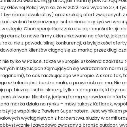
liktu za wschodnią granicą jak mantrę powtarzają Polac
dy Głównej Policji wynika, że w 2022 roku wydano 37,4 ty
t był niemal dwukrotny) oraz szukają ofert związanych z 
iekać, szukać bezpiecznego schronienia czy żyć we włas
 w sklepie. Choć specjaliści z zakresu obronności kraju 
ją coraz to nowe firmy ukierunkowane na ofertę, jak pr
 roku nie z powodu silnej konkurencji, a bylejakości ofer
zadowolonych klientów ciągną się za marką przez długi cza
 nie tylko w Polsce, także w Europie. Szkolenia z zakresu
nych instytucjach zajmujących się wdrażaniem norm i pr
aganami), to coś raczkującego w Europie. A skoro tak, to
ego szkolenia jest bardzo mało, a prawie ich nie ma. Nie
ją np. bieżnię i sobie skaczą, tylko o programie, który m
o poszukiwane. Niestety, jedyną formą sprawdzenia oferty
u dana marka działa na rynku – mówi Łukasz Kotlarek, współ
ałożył ją wspólnie z Pawłem Supernatem. Jest wynikiem 
walowych wyciągniętych z harcerstwa, służby w armii oraz
t hobbystycznie i zawodowo związany z branżą outdoor, 