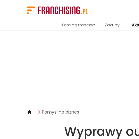
Panel zarządzania plikami cookies
Katalog franczyz
Zakupy
Akt
Pomysł na biznes
Wyprawy out