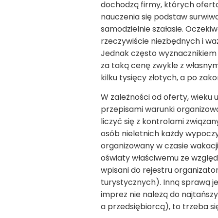
dochodzą firmy, których oferta
nauczenia się podstaw surwiwa
samodzielnie szałasie. Oczekiw
rzeczywiście niezbędnych i wa
Jednak często wyznacznikiem w
za taką cenę zwykle z własny
kilku tysięcy złotych, a po zak
W zależności od oferty, wieku
przepisami warunki organizowa
liczyć się z kontrolami związ
osób nieletnich każdy wypoczy
organizowany w czasie wakacji
oświaty właściwemu ze względu
wpisani do rejestru organizat
turystycznych). Inną sprawą j
imprez nie należą do najtańsz
a przedsiębiorcą), to trzeba się