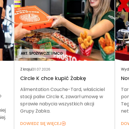
ART. SPOŻYWCZE I FMCG
Z kraju
|
31.07.2026
Wyd
Circle K chce kupić Żabkę
No
Alimentation Couche-Tard, właściciel
Tar
o
stacji paliw Circle K, zawarł umowę w
pom
sprawie nabycia wszystkich akcji
Teg
iej
Grupy Żabka.
net
ej.
DOWIEDZ SIĘ WIĘCEJ
DOW