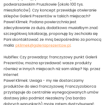
podwarszawskim Pruszkowie (około 100 tys.
mieszkańców). Czy koncept przewiduje otwieranie
sklepów Galerii Prezentów w takich miejscach?
Paweł Klimek: Podana powierzchnia jest
zdecydowanie za duża, dodatkowo musiałbym znać
szczegółową lokalizację, proponuję by zechciała się
Pani skontaktować ze mną bezpośrednio za pomocą
maila:
pklimek@galeriaprezentow.pl
.
Hubiflex: Czy prowadząc franczyzowy punkt Galerii
Prezentów, można sprzedawać wasze produkty
również w innych miejscach niż sam sklep? Np. przez
internet
Paweł Klimek: Uwaga - my nie dostarczamy
produktów do sieci franczyzowej. Franczyzobiorca
przystępuje do centralnie wynegocjowanych umów
dostawy jako podmiot niezależny (na bardzo
dobrych warunkach) może zatem dystrybuować