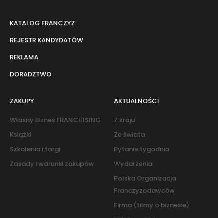
KATALOG FRANCZYZ
REJESTR KANDYDATÓW
REKLAMA
DORADZTWO
ZAKUPY
AKTUALNOŚCI
Własny Biznes FRANCHISING
Z kraju
Książki
Ze świata
Szkolenia i targi
Pytanie tygodnia
Zasady i warunki zakupów
Wydarzenia
Polska Organizacja
Franczyzodawców
Firma (filmy o biznesie)