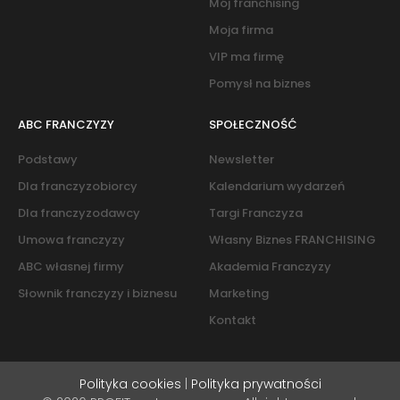
Mój franchising
Moja firma
VIP ma firmę
Pomysł na biznes
ABC FRANCZYZY
SPOŁECZNOŚĆ
Podstawy
Newsletter
Dla franczyzobiorcy
Kalendarium wydarzeń
Dla franczyzodawcy
Targi Franczyza
Umowa franczyzy
Własny Biznes FRANCHISING
ABC własnej firmy
Akademia Franczyzy
Słownik franczyzy i biznesu
Marketing
Kontakt
Polityka cookies
|
Polityka prywatności