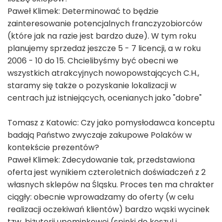
Paweł Klimek: Determinować to będzie
zainteresowanie potencjalnych franczyzobiorców
(które jak na razie jest bardzo duże). W tym roku
planujemy sprzedaż jeszcze 5 - 7 licencji, a w roku
2006 - 10 do 15. Chcielibyśmy być obecni we
wszystkich atrakcyjnych nowopowstających C.H.,
staramy się także o pozyskanie lokalizacji w
centrach już istniejących, ocenianych jako "dobre"
Tomasz z Katowic: Czy jako pomysłodawca konceptu
badają Państwo zwyczaje zakupowe Polaków w
kontekście prezentów?
Paweł Klimek: Zdecydowanie tak, przedstawiona
oferta jest wynikiem czteroletnich doświadczeń z 2
własnych sklepów na Śląsku. Proces ten ma chrakter
ciągły: obecnie wprowadzamy do oferty (w celu
realizacji oczekiwań klientów) bardzo wąski wycinek
tzw. biżuterii upominkowej (spinki do koszul i