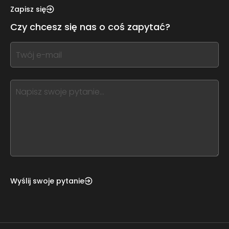
this,
Zapisz się
leave
Czy chcesz się nas o coś zapytać?
this
form
If
field
you
blank
see
this,
leave
this
form
field
blank
Wyślij swoje pytanie