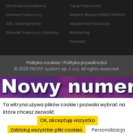
Dla franczyzodawcy
Targi Franczyza
Umowa franczyzy
Własny Biznes FRANCHISING
ABC własnej firmy
Akademia Franczyzy
Słownik franczyzy i biznesu
Marketing
Kontakt
Polityka cookies
|
Polityka prywatności
© 2026 PROFIT system sp. z o.o. All rights reserved.
Ta witryna używa plików cookie i pozwala wybrać na
które chcesz zezwolić
OK, akceptuję wszystko
Zablokuj wszystkie pliki cookies
Personalizacja