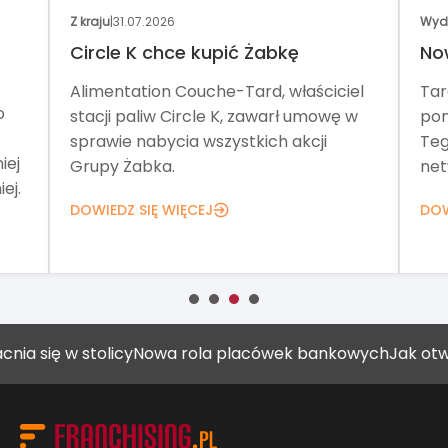
Z kraju
|
31.07.2026
Wyd
Circle K chce kupić Żabkę
No
Alimentation Couche-Tard, właściciel
Tar
o
stacji paliw Circle K, zawarł umowę w
pom
sprawie nabycia wszystkich akcji
Teg
iej
Grupy Żabka.
net
ej.
DOWIEDZ SIĘ WIĘCEJ
DOW
ę w stolicy
Nowa rola placówek bankowych
Jak otworzyć 