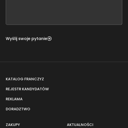
form
field
blank
Wyślij swoje pytanie
KATALOG FRANCZYZ
REJESTR KANDYDATÓW
REKLAMA
DORADZTWO
ZAKUPY
AKTUALNOŚCI