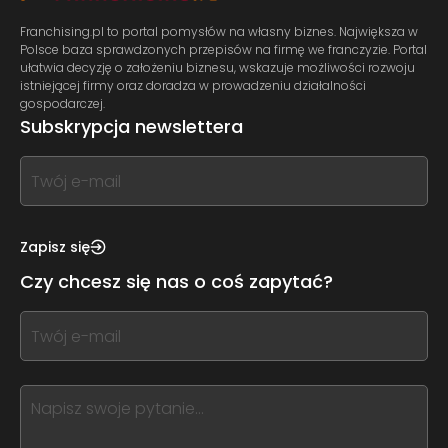
Franchising.pl to portal pomysłów na własny biznes. Największa w
Polsce baza sprawdzonych przepisów na firmę we franczyzie. Portal
ułatwia decyzję o założeniu biznesu, wskazuje możliwości rozwoju
istniejącej firmy oraz doradza w prowadzeniu działalności
gospodarczej.
Subskrypcja newslettera
If
you
see
this,
Zapisz się
leave
Czy chcesz się nas o coś zapytać?
this
form
If
field
you
blank
see
this,
leave
this