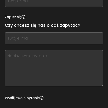
you
see
this,
Zapisz się
leave
Czy chcesz się nas o coś zapytać?
this
form
If
field
you
blank
see
this,
leave
this
form
field
blank
Wyślij swoje pytanie