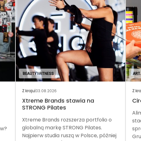
BEAUTY I FITNESS
ART
Z kraju
|
03.08.2026
Z kr
Xtreme Brands stawia na
Cir
STRONG Pilates
Ali
Xtreme Brands rozszerza portfolio o
sta
globalną markę STRONG Pilates.
ów?
spr
Najpierw studia ruszą w Polsce, później
Gru