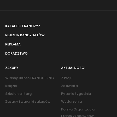
KATALOG FRANCZYZ
REJESTR KANDYDATÓW
REKLAMA
DORADZTWO
ZAKUPY
AKTUALNOŚCI
Własny Biznes FRANCHISING
Z kraju
Książki
Ze świata
Szkolenia i targi
Pytanie tygodnia
Zasady i warunki zakupów
Wydarzenia
Polska Organizacja
Franczyzodawców