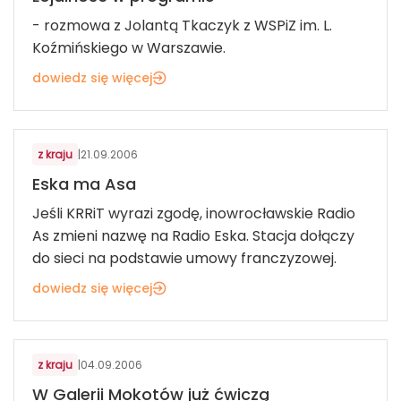
- rozmowa z Jolantą Tkaczyk z WSPiZ im. L.
Koźmińskiego w Warszawie.
dowiedz się więcej
USŁUGI DLA KONSUMENTÓW
z kraju
|
21.09.2006
Eska ma Asa
Jeśli KRRiT wyrazi zgodę, inowrocławskie Radio
As zmieni nazwę na Radio Eska. Stacja dołączy
do sieci na podstawie umowy franczyzowej.
dowiedz się więcej
USŁUGI DLA KONSUMENTÓW
z kraju
|
04.09.2006
W Galerii Mokotów już ćwiczą