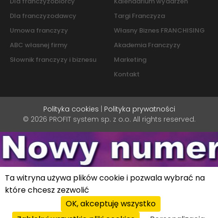
Dla franczyzobiorcy
Kalendarium wydarzeń
Dla franczyzodawcy
Targi Franczyza
Umowa franczyzy
Własny Biznes FRANCHISING
ABC własnej firmy
Akademia Franczyzy
Słownik franczyzy i biznesu
Marketing
Kontakt
Polityka cookies
|
Polityka prywatności
© 2026 PROFIT system sp. z o.o. All rights reserved.
Ta witryna używa plików cookie i pozwala wybrać na
które chcesz zezwolić
OK, akceptuję wszystko