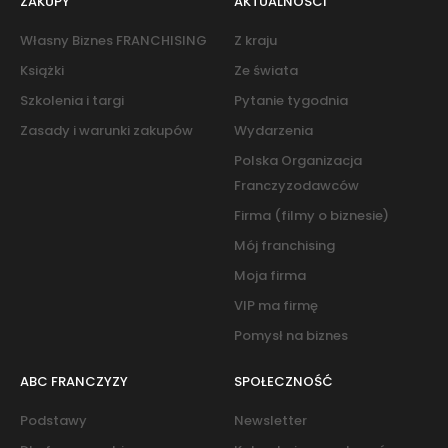
ZAKUPY
AKTUALNOŚCI
Własny Biznes FRANCHISING
Z kraju
Książki
Ze świata
Szkolenia i targi
Pytanie tygodnia
Zasady i warunki zakupów
Wydarzenia
Polska Organizacja
Franczyzodawców
Firma (filmy o biznesie)
Mój franchising
Moja firma
VIP ma firmę
Pomysł na biznes
ABC FRANCZYZY
SPOŁECZNOŚĆ
Podstawy
Newsletter