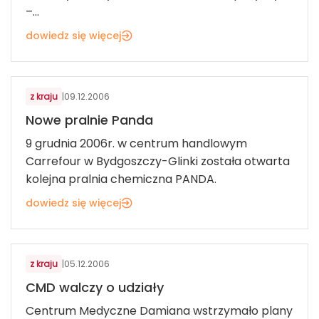
–...
dowiedz się więcej
USŁUGI DLA KONSUMENTÓW
z kraju
|
09.12.2006
Nowe pralnie Panda
9 grudnia 2006r. w centrum handlowym
Carrefour w Bydgoszczy-Glinki została otwarta
kolejna pralnia chemiczna PANDA.
dowiedz się więcej
USŁUGI DLA KONSUMENTÓW
z kraju
|
05.12.2006
CMD walczy o udziały
Centrum Medyczne Damiana wstrzymało plany