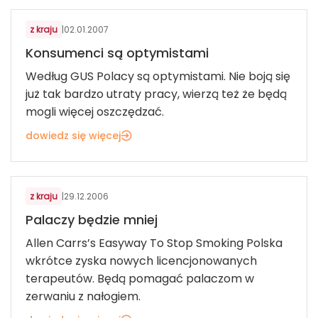
z kraju
|
02.01.2007
Konsumenci są optymistami
Według GUS Polacy są optymistami. Nie boją się
już tak bardzo utraty pracy, wierzą też że będą
mogli więcej oszczędzać.
dowiedz się więcej
USŁUGI DLA KONSUMENTÓW
z kraju
|
29.12.2006
Palaczy będzie mniej
Allen Carrs’s Easyway To Stop Smoking Polska
wkrótce zyska nowych licencjonowanych
terapeutów. Będą pomagać palaczom w
zerwaniu z nałogiem.