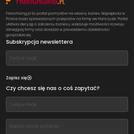
Franchising.pl to portal pomysłów na własny biznes. Największa w
Polsce baza sprawdzonych przepisów na firmę we franczyzie. Portal
ułatwia decyzję o założeniu biznesu, wskazuje możliwości rozwoju
istniejącej firmy oraz doradza w prowadzeniu działalności
gospodarczej.
Subskrypcja newslettera
If
you
see
this,
Zapisz się
leave
Czy chcesz się nas o coś zapytać?
this
form
If
field
you
blank
see
this,
leave