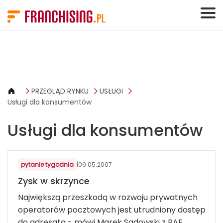
Panel zarządzania plikami cookies
PRZEGLĄD RYNKU
USŁUGI
Usługi dla konsumentów
Usługi dla konsumentów
USŁUGI DLA KONSUMENTÓW
pytanie tygodnia
|
09.05.2007
Zysk w skrzynce
Największą przeszkodą w rozwoju prywatnych
operatorów pocztowych jest utrudniony dostęp
do adresata - mówi Marek Sadowski z PAF