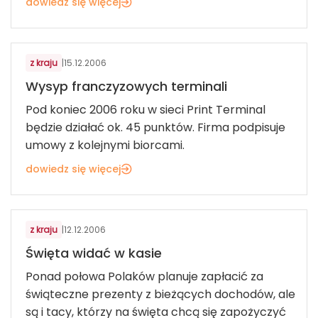
dowiedz się więcej
USŁUGI DLA KONSUMENTÓW
z kraju
|
15.12.2006
Wysyp franczyzowych terminali
Pod koniec 2006 roku w sieci Print Terminal
będzie działać ok. 45 punktów. Firma podpisuje
umowy z kolejnymi biorcami.
dowiedz się więcej
USŁUGI DLA KONSUMENTÓW
z kraju
|
12.12.2006
Święta widać w kasie
Ponad połowa Polaków planuje zapłacić za
świąteczne prezenty z bieżących dochodów, ale
są i tacy, którzy na święta chcą się zapożyczyć