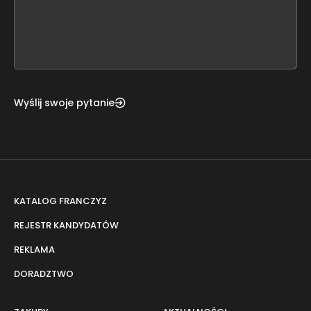
this
form
field
blank
Wyślij swoje pytanie
KATALOG FRANCZYZ
REJESTR KANDYDATÓW
REKLAMA
DORADZTWO