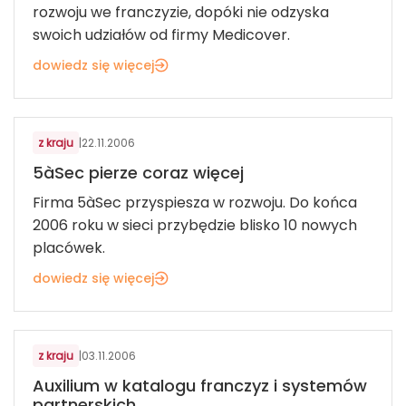
rozwoju we franczyzie, dopóki nie odzyska
swoich udziałów od firmy Medicover.
dowiedz się więcej
USŁUGI DLA KONSUMENTÓW
z kraju
|
22.11.2006
5àSec pierze coraz więcej
Firma 5àSec przyspiesza w rozwoju. Do końca
2006 roku w sieci przybędzie blisko 10 nowych
placówek.
dowiedz się więcej
USŁUGI DLA KONSUMENTÓW
z kraju
|
03.11.2006
Auxilium w katalogu franczyz i systemów
partnerskich