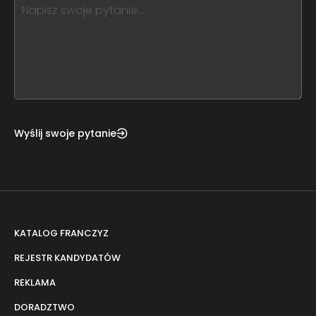
this,
leave
this
form
field
blank
Wyślij swoje pytanie
KATALOG FRANCZYZ
REJESTR KANDYDATÓW
REKLAMA
DORADZTWO