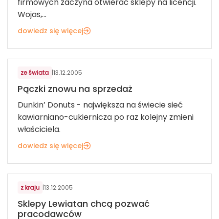
firmowych zaczyna otwierać sklepy na licencji.
Wojas,...
dowiedz się więcej
ART. SPOŻYWCZE I FMCG
ze świata
|
13.12.2005
Pączki znowu na sprzedaż
Dunkin’ Donuts - największa na świecie sieć
kawiarniano-cukiernicza po raz kolejny zmieni
właściciela.
dowiedz się więcej
ART. SPOŻYWCZE I FMCG
z kraju
|
13.12.2005
Sklepy Lewiatan chcą pozwać
pracodawców