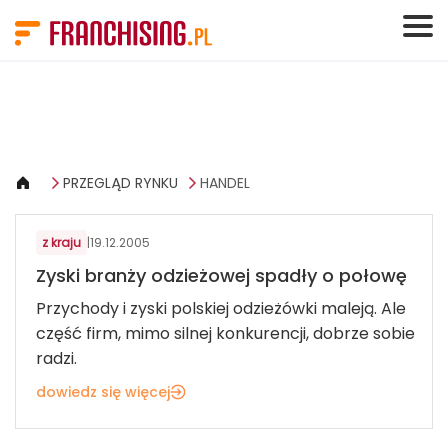
Panel zarządzania plikami cookies
PRZEGLĄD RYNKU
HANDEL
MODA
z kraju
|
19.12.2005
Zyski branży odzieżowej spadły o połowę
Przychody i zyski polskiej odzieżówki maleją. Ale
część firm, mimo silnej konkurencji, dobrze sobie
radzi.
dowiedz się więcej
ART. MOTORYZACYJNE I ROLNICZE