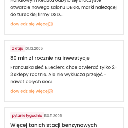
Handlowym Reduta odbyło się uroczyste
otwarcie nowego salonu DERRI, marki należącej
do tureckiej firmy DSD....
dowiedz się więcej
ART. SPOŻYWCZE I FMCG
z kraju
|
01.12.2005
80 mln zł rocznie na inwestycje
Francuska sieć E.Leclerc chce otwierać tylko 2-
3 sklepy rocznie. Ale nie wyklucza przejęć -
nawet całych sieci.
dowiedz się więcej
ART. MOTORYZACYJNE I ROLNICZE
pytanie tygodnia
|
30.11.2005
Więcej tanich stacji benzynowych