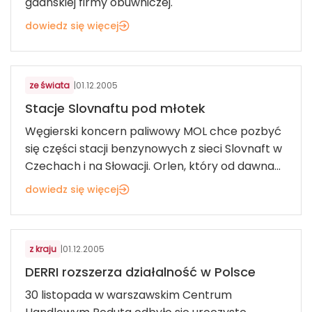
gdańskiej firmy obuwniczej.
dowiedz się więcej
ART. MOTORYZACYJNE I ROLNICZE
ze świata
|
01.12.2005
Stacje Slovnaftu pod młotek
Węgierski koncern paliwowy MOL chce pozbyć
się części stacji benzynowych z sieci Slovnaft w
Czechach i na Słowacji. Orlen, który od dawna...
dowiedz się więcej
MODA
z kraju
|
01.12.2005
DERRI rozszerza działalność w Polsce
30 listopada w warszawskim Centrum