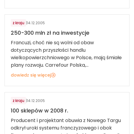
ART. SPOŻYWCZE I FMCG
z kraju
|
14.12.2005
250-300 mln zł na inwestycje
Francuzi, choć nie są wolni od obaw
dotyczących przyszłości handlu
wielkopowierzchniowego w Polsce, mają śmiałe
plany rozwoju. Carrefour Polska,...
dowiedz się więcej
MODA
z kraju
|
14.12.2005
100 sklepów w 2008 r.
Producent i projektant obuwia z Nowego Targu
odkrył uroki systemu franczyzowego i obok