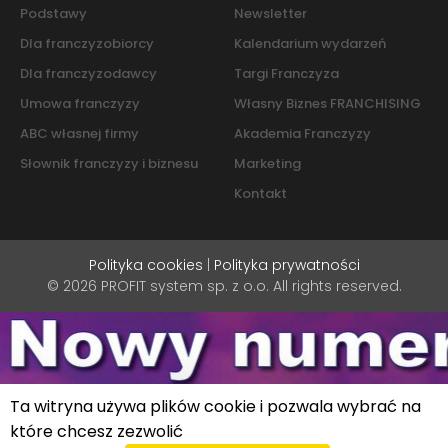
Podstawy
Newsletter
Dla franczyzobiorcy
Kalendarium wydarzeń
Dla franczyzodawcy
Targi Franczyza
Umowa franczyzy
Własny Biznes FRANCHISING
ABC własnej firmy
Akademia Franczyzy
Słownik franczyzy i biznesu
Marketing
Kontakt
Polityka cookies
|
Polityka prywatności
© 2026 PROFIT system sp. z o.o. All rights reserved.
Ta witryna używa plików cookie i pozwala wybrać na
które chcesz zezwolić