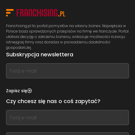
Franchising.pl to portal pomysłów na własny biznes. Największa w
Polsce baza sprawdzonych przepisów na firmę we franczyzie. Portal
ułatwia decyzję o założeniu biznesu, wskazuje możliwości rozwoju
istniejącej firmy oraz doradza w prowadzeniu działalności
gospodarczej.
Subskrypcja newslettera
If
you
see
this,
Zapisz się
leave
Czy chcesz się nas o coś zapytać?
this
form
If
field
you
blank
see