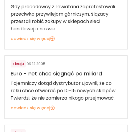
Gdy pracodawcy z Lewiatana zaprotestowali
przeciwko przywilejom górniczym, ślązacy
przestali robić zakupy w sklepach sieci
handlowej o nazwie...
dowiedz się więcej
TELEKOMUNIKACJA, IT, AGD/RTV
z kraju
|
09.12.2005
Euro - net chce sięgnąć po miliard
Tajemniczy dotąd dystrybutor ujawnił, że co
roku chce otwierać po 10-15 nowych sklepów.
Twierdzi, że nie zamierza nikogo przejmować.
dowiedz się więcej
ART. SPOŻYWCZE I FMCG