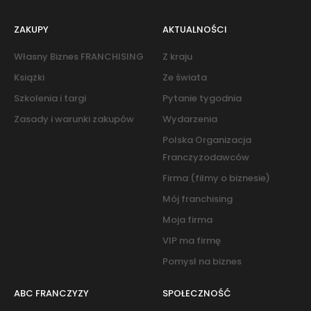
ZAKUPY
AKTUALNOŚCI
Własny Biznes FRANCHISING
Z kraju
Książki
Ze świata
Szkolenia i targi
Pytanie tygodnia
Zasady i warunki zakupów
Wydarzenia
Polska Organizacja
Franczyzodawców
Firma (filmy o biznesie)
Mój franchising
Moja firma
VIP ma firmę
Pomysł na biznes
ABC FRANCZYZY
SPOŁECZNOŚĆ