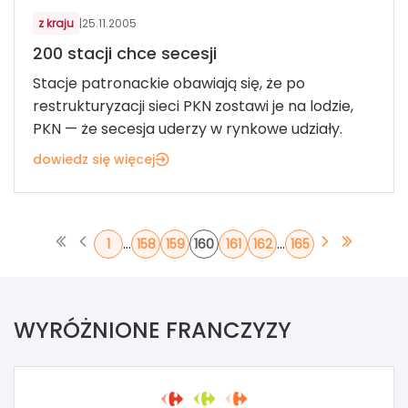
z kraju
|
25.11.2005
200 stacji chce secesji
Stacje patronackie obawiają się, że po
restrukturyzacji sieci PKN zostawi je na lodzie,
PKN — że secesja uderzy w rynkowe udziały.
dowiedz się więcej
...
...
1
158
159
160
161
162
165
WYRÓŻNIONE FRANCZYZY