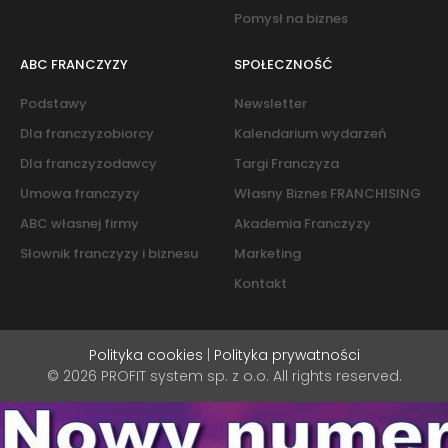
Pomysł na biznes
ABC FRANCZYZY
SPOŁECZNOŚĆ
Podstawy
Newsletter
Dla franczyzobiorcy
Kalendarium wydarzeń
Dla franczyzodawcy
Targi Franczyza
Umowa franczyzy
Własny Biznes FRANCHISING
ABC własnej firmy
Akademia Franczyzy
Słownik franczyzy i biznesu
Marketing
Kontakt
Polityka cookies
|
Polityka prywatności
© 2026 PROFIT system sp. z o.o. All rights reserved.