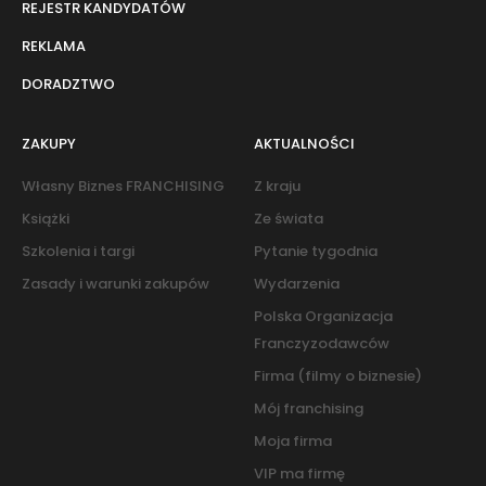
REJESTR KANDYDATÓW
REKLAMA
DORADZTWO
ZAKUPY
AKTUALNOŚCI
Własny Biznes FRANCHISING
Z kraju
Książki
Ze świata
Szkolenia i targi
Pytanie tygodnia
Zasady i warunki zakupów
Wydarzenia
Polska Organizacja
Franczyzodawców
Firma (filmy o biznesie)
Mój franchising
Moja firma
VIP ma firmę