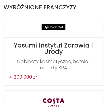
chcesz uzyskać więcej informacji. Informacje
WYRÓŻNIONE FRANCZYZY
zawarte w formularzu zostaną przekazane
bezpośrednio do właściela marki Dom
Ubezpieczeniowy Spectrum.
If
you
see
Yasumi Instytut Zdrowia i
this,
Urody
leave
this
Gabinety kosmetyczne, hotele i
form
obiekty SPA
field
200 000 zł
blank