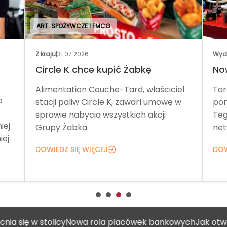
ART. SPOŻYWCZE I FMCG
Z kraju
|
31.07.2026
Wyd
Circle K chce kupić Żabkę
No
Alimentation Couche-Tard, właściciel
Tar
o
stacji paliw Circle K, zawarł umowę w
pom
sprawie nabycia wszystkich akcji
Teg
iej
Grupy Żabka.
net
ej.
DOWIEDZ SIĘ WIĘCEJ
DOW
 w stolicy
Nowa rola placówek bankowych
Jak otworzyć g